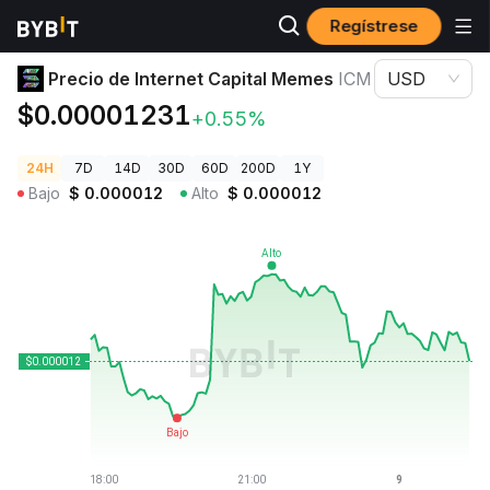
Regístrese
Precios de Criptomonedas
Precio de Internet Capital Memes ICM
Precio de Internet Capital Memes
ICM
USD
$0.00001231
+0.55%
24H
7D
14D
30D
60D
200D
1Y
Bajo
$
0.000012
Alto
$
0.000012