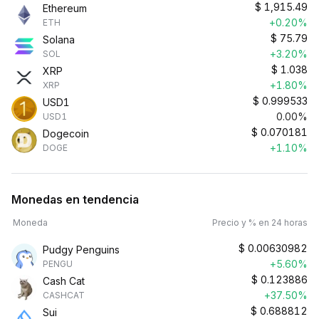
$
1,915.49
Ethereum
+0.20%
ETH
$
75.79
Solana
+3.20%
SOL
$
1.038
XRP
+1.80%
XRP
$
0.999533
USD1
0.00%
USD1
$
0.070181
Dogecoin
+1.10%
DOGE
Monedas en tendencia
Moneda
Precio y % en 24 horas
$
0.00630982
Pudgy Penguins
+5.60%
PENGU
$
0.123886
Cash Cat
+37.50%
CASHCAT
$
0.688812
Sui