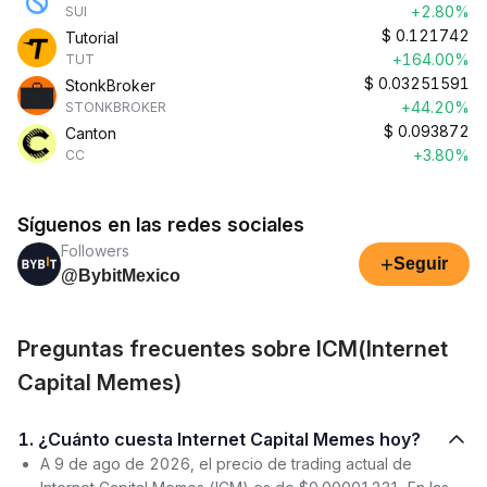
+2.80%
SUI
$
0.121742
Tutorial
+164.00%
TUT
$
0.03251591
StonkBroker
+44.20%
STONKBROKER
$
0.093872
Canton
+3.80%
CC
Síguenos en las redes sociales
Followers
+
Seguir
@BybitMexico
Preguntas frecuentes sobre ICM(Internet
Capital Memes)
1. ¿Cuánto cuesta Internet Capital Memes hoy?
A 9 de ago de 2026, el precio de trading actual de