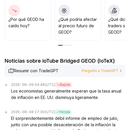
Se sugiere realizar compras escalonadas solo después
de confirmar efectivamente la tendencia y controlar
estrictamente el stop-loss para evitar retrocesos
.
¿Por qué GEOD ha
¿Qué podría afectar
¿Qué dicen
La planificación a mediano y largo plazo debe basarse
caído hoy?
al precio futuro de
traders so
en cambios fundamentales futuros, para prevenir
GEOD?
GEOD?
riesgos de volatilidad derivados de fluctuaciones
emocionales
.
Noticias sobre ioTube Bridged GEOD (IoTeX)
Resumir con TradeGPT
Pregunta a TradeGPT
2026-08-09 04:48
(UTC)
Bajista
Los economistas generalmente esperan que la tasa anual
de inflación en EE. UU. disminuya ligeramente.
2026-08-08 17:30
(UTC)
Alcista
El sorprendentemente débil informe de empleo de julio,
junto con una posible desaceleración de la inflación la