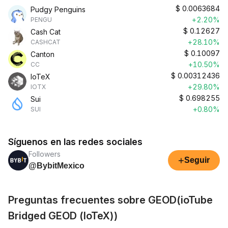
$
0.0063684
Pudgy Penguins
+2.20%
PENGU
$
0.12627
Cash Cat
+28.10%
CASHCAT
$
0.10097
Canton
+10.50%
CC
$
0.00312436
IoTeX
+29.80%
IOTX
$
0.698255
Sui
+0.80%
SUI
Síguenos en las redes sociales
Followers
+
Seguir
@BybitMexico
Preguntas frecuentes sobre GEOD(ioTube
Bridged GEOD (IoTeX))