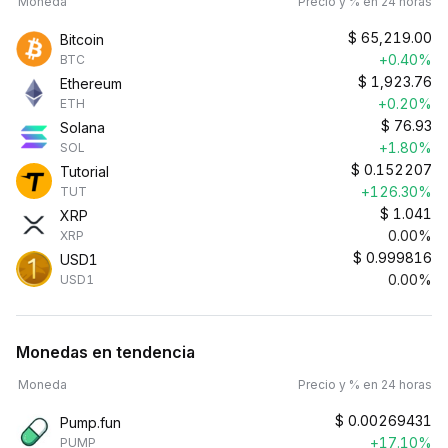
Moneda
Precio y % en 24 horas
$
65,219.00
Bitcoin
+0.40%
BTC
$
1,923.76
Ethereum
+0.20%
ETH
$
76.93
Solana
+1.80%
SOL
$
0.152207
Tutorial
+126.30%
TUT
$
1.041
XRP
0.00%
XRP
$
0.999816
USD1
0.00%
USD1
Monedas en tendencia
Moneda
Precio y % en 24 horas
$
0.00269431
Pump.fun
+17.10%
PUMP