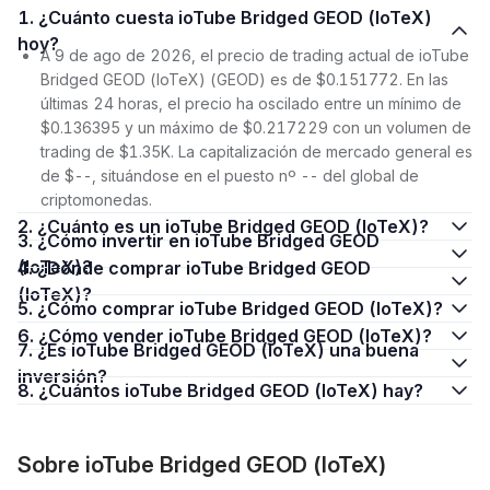
1. ¿Cuánto cuesta ioTube Bridged GEOD (IoTeX)
hoy?
A 9 de ago de 2026, el precio de trading actual de ioTube
Bridged GEOD (IoTeX) (GEOD) es de $0.151772. En las
últimas 24 horas, el precio ha oscilado entre un mínimo de
$0.136395 y un máximo de $0.217229 con un volumen de
trading de $1.35K. La capitalización de mercado general es
de $--, situándose en el puesto nº -- del global de
criptomonedas.
2. ¿Cuánto es un ioTube Bridged GEOD (IoTeX)?
3. ¿Cómo invertir en ioTube Bridged GEOD
(IoTeX)?
4. ¿Dónde comprar ioTube Bridged GEOD
(IoTeX)?
5. ¿Cómo comprar ioTube Bridged GEOD (IoTeX)?
6. ¿Cómo vender ioTube Bridged GEOD (IoTeX)?
7. ¿Es ioTube Bridged GEOD (IoTeX) una buena
inversión?
8. ¿Cuántos ioTube Bridged GEOD (IoTeX) hay?
Sobre ioTube Bridged GEOD (IoTeX)