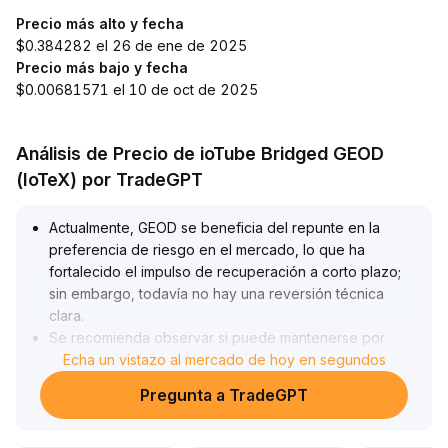
Precio más alto y fecha
$0.384282 el 26 de ene de 2025
Precio más bajo y fecha
$0.00681571 el 10 de oct de 2025
Análisis de Precio de ioTube Bridged GEOD
(IoTeX) por TradeGPT
Actualmente, GEOD se beneficia del repunte en la
preferencia de riesgo en el mercado, lo que ha
fortalecido el impulso de recuperación a corto plazo;
sin embargo, todavía no hay una reversión técnica
clara
.
Se recomienda observar si puede mantenerse por
encima de los niveles de soporte a corto plazo (como
Echa un vistazo al mercado de hoy en segundos
el rango de 2
.
Pregunta a TradeGPT
15~2
.
20 dólares) y el aumento simultáneo en el volumen de
operaciones
.