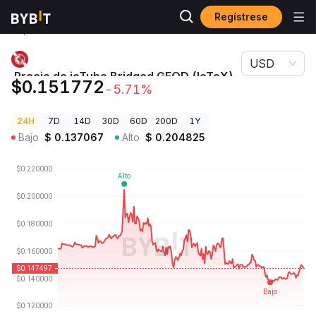
Regístrese
Precios de
Precio de ioTube Bridged GEOD (IoTeX)
Criptomonedas
GEOD
USD
Precio de ioTube Bridged GEOD (IoTeX)
$0.151772
-5.71%
GEOD
24H
7D
14D
30D
60D
200D
1Y
Bajo
$
0.137067
Alto
$
0.204825