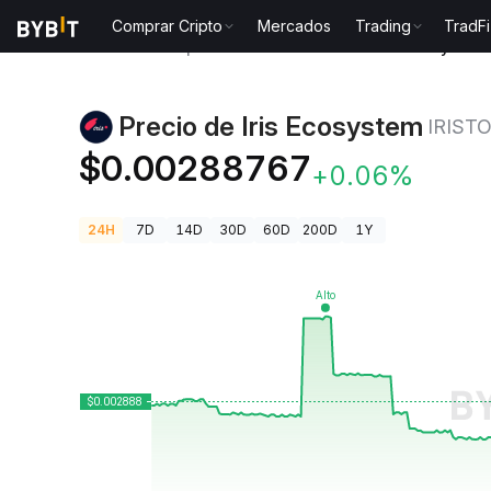
Comprar Cripto
Mercados
Trading
TradFi
Precios de Criptomonedas
Precio de Iris Ecosyste
Precio de Iris Ecosystem
IRIST
$0.00288767
+0.06%
24H
7D
14D
30D
60D
200D
1Y