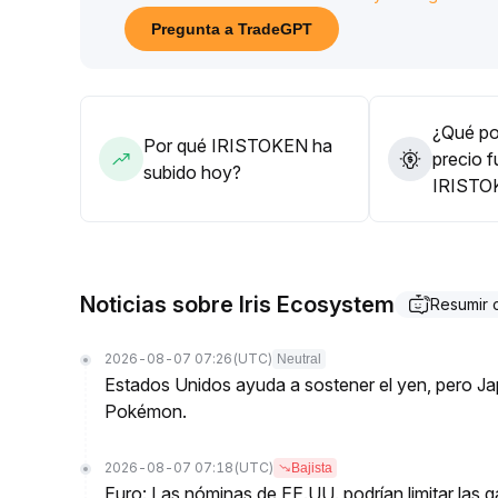
Pregunta a TradeGPT
¿Qué pod
Por qué IRISTOKEN ha
precio f
subido hoy?
IRISTO
Noticias sobre Iris Ecosystem
Resumir
2026-08-07 07:26
(UTC)
Neutral
Estados Unidos ayuda a sostener el yen, pero J
Pokémon.
2026-08-07 07:18
(UTC)
Bajista
Euro: Las nóminas de EE.UU. podrían limitar las 