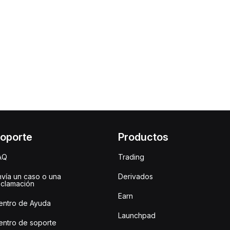
oporte
Productos
AQ
Trading
nvía un caso o una
Derivados
eclamación
Earn
entro de Ayuda
Launchpad
entro de soporte