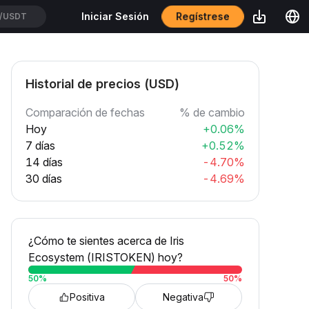
Regístrese
Iniciar Sesión
/USDT
Historial de precios (USD)
Comparación de fechas
% de cambio
Hoy
+0.06%
7 días
+0.52%
14 días
-4.70%
30 días
-4.69%
¿Cómo te sientes acerca de Iris
Ecosystem (IRISTOKEN) hoy?
50
%
50
%
Positiva
Negativa