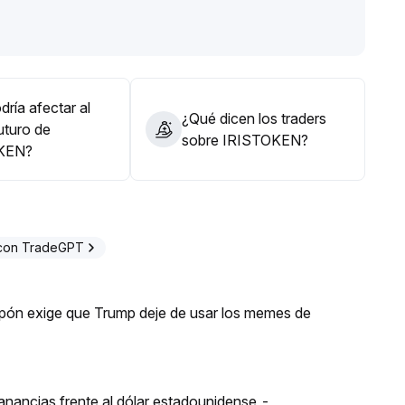
ría afectar al
¿Qué dicen los traders
uturo de
sobre IRISTOKEN?
KEN?
 con TradeGPT
apón exige que Trump deje de usar los memes de
ganancias frente al dólar estadounidense -