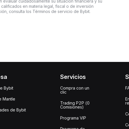
an evaluar cuidadosamente su situación financiera y su
 calificados en materia legal, fiscal o de inversión
ón, consulta los Términos de servicio de Bybit.
esa
Servicios
S
e Bybit
Compra con un
F
clic
e Mantle
E
Trading P2P (0
r
Comisiones)
des de Bybit
C
Programa VIP
C
Programa de