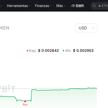
Herramientas
Finanzas
Más
🔥
ETH
m IRISTOKEN
OKEN
USD
Bajo
$
0.002842
Alto
$
0.002953