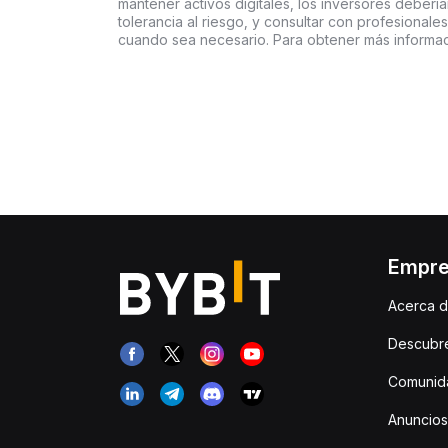
mantener activos digitales, los inversores deberí
tolerancia al riesgo, y consultar con profesionales
cuando sea necesario. Para obtener más informaci
Empr
Acerca d
Descubr
Comunida
Anuncios