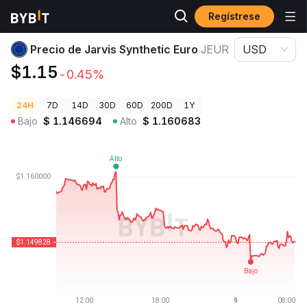
Regístrese
Precios de Criptomonedas
Precio de Jarvis Synthetic Euro JEUR
Precio de Jarvis Synthetic Euro
JEUR
USD
$1.15
-0.45%
24H
7D
14D
30D
60D
200D
1Y
Bajo
$
1.146694
Alto
$
1.160683