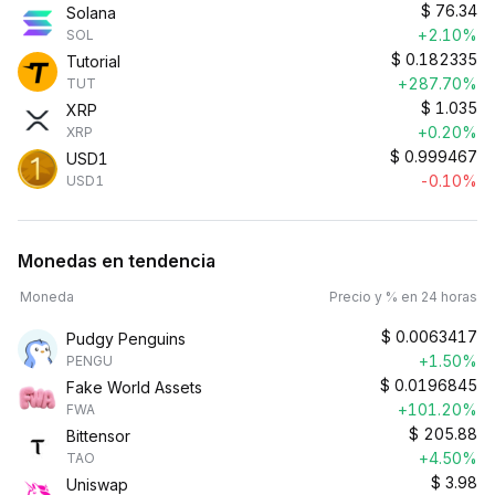
$
76.34
Solana
+2.10%
SOL
$
0.182335
Tutorial
+287.70%
TUT
$
1.035
XRP
+0.20%
XRP
$
0.999467
USD1
-0.10%
USD1
Monedas en tendencia
Moneda
Precio y % en 24 horas
$
0.0063417
Pudgy Penguins
+1.50%
PENGU
$
0.0196845
Fake World Assets
+101.20%
FWA
$
205.88
Bittensor
+4.50%
TAO
$
3.98
Uniswap