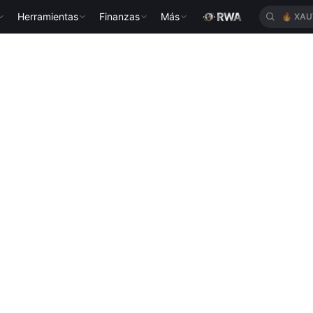
Herramientas
Finanzas
Más
🔥
XAU