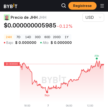
Regístrese
Precios de Criptomonedas
Precio de JHH JHH
Precio de JHH
JHH
USD
$0.000000005985
-0.12%
24H
7D
14D
30D
60D
200D
1Y
Bajo
$
0.000000
Alto
$
0.000000