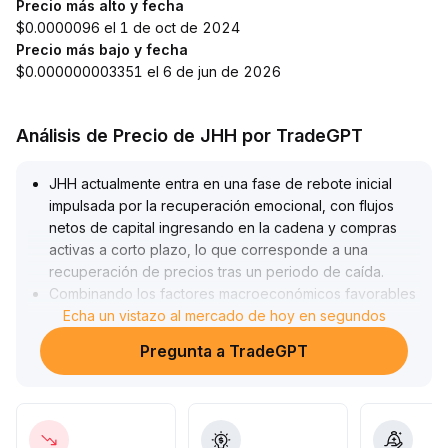
Precio más alto y fecha
$0.0000096 el 1 de oct de 2024
Precio más bajo y fecha
$0.000000003351 el 6 de jun de 2026
Análisis de Precio de JHH por TradeGPT
JHH actualmente entra en una fase de rebote inicial
impulsada por la recuperación emocional, con flujos
netos de capital ingresando en la cadena y compras
activas a corto plazo, lo que corresponde a una
recuperación de precios tras un periodo de caída
.
Combinando los factores macroeconómicos favorables
y la expectativa de un mercado alcista en la industria, la
Echa un vistazo al mercado de hoy en segundos
reparación del valor a mediano y largo plazo de JHH
Pregunta a TradeGPT
tiene una base sólida; sin embargo, aún existen riesgos
de volatilidad a corto plazo y falsas recuperaciones,
por lo que se recomienda monitorear de cerca el
volumen de operaciones y las señales de cruce alcista
de medias móviles de corto plazo
.