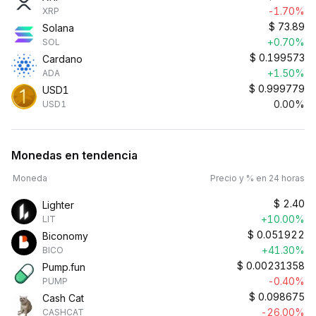
-1.70%
XRP
$
73.89
Solana
+0.70%
SOL
$
0.199573
Cardano
+1.50%
ADA
$
0.999779
USD1
0.00%
USD1
Monedas en tendencia
Moneda
Precio y % en 24 horas
$
2.40
Lighter
+10.00%
LIT
$
0.051922
Biconomy
+41.30%
BICO
$
0.00231358
Pump.fun
-0.40%
PUMP
$
0.098675
Cash Cat
-26.00%
CASHCAT