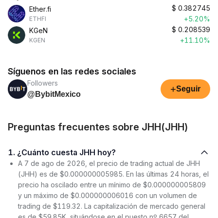
$
0.382745
Ether.fi
+5.20%
ETHFI
$
0.208539
KGeN
+11.10%
KGEN
Síguenos en las redes sociales
Followers
+
Seguir
@BybitMexico
Preguntas frecuentes sobre JHH(JHH)
1. ¿Cuánto cuesta JHH hoy?
A 7 de ago de 2026, el precio de trading actual de JHH
(JHH) es de $0.000000005985. En las últimas 24 horas, el
precio ha oscilado entre un mínimo de $0.000000005809
y un máximo de $0.000000006016 con un volumen de
trading de $119.32. La capitalización de mercado general
es de $59.85K, situándose en el puesto nº 6657 del