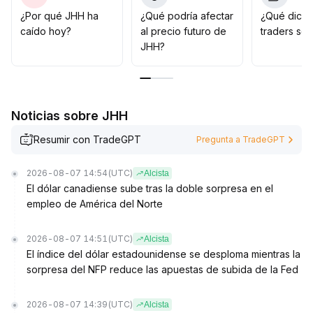
Como estrategia, se sugiere hacer entradas
¿Por qué JHH ha
¿Qué podría afectar
¿Qué dicen
escalonadas en puntos clave de soporte (como el
caído hoy?
al precio futuro de
traders so
retroceso a la línea de media móvil de 20 días en 830);
JHH?
si dicho rango se pierde, es fundamental mantener una
estricta gestión de stop loss para evitar riesgos
extremos
.
Noticias sobre JHH
Resumir con TradeGPT
Pregunta a TradeGPT
2026-08-07 14:54
(UTC)
Alcista
El dólar canadiense sube tras la doble sorpresa en el
empleo de América del Norte
2026-08-07 14:51
(UTC)
Alcista
El índice del dólar estadounidense se desploma mientras la
sorpresa del NFP reduce las apuestas de subida de la Fed
2026-08-07 14:39
(UTC)
Alcista