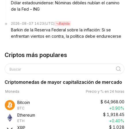
Dólar estadounidense: Nóminas débiles nublan el camino
de la Fed – ING
2026-08-07 14:23
(UTC)
Bajista
Barkin de la Reserva Federal sobre la inflación: Si se
enfrentan vientos en contra, la política debe endurecerse
Criptos más populares
Buscar
Criptomonedas de mayor capitalización de mercado
Moneda
Precio y % en 24 horas
$
64,968.00
Bitcoin
+0.90%
BTC
$
1,918.45
Ethereum
+0.40%
ETH
$
1.028
XRP