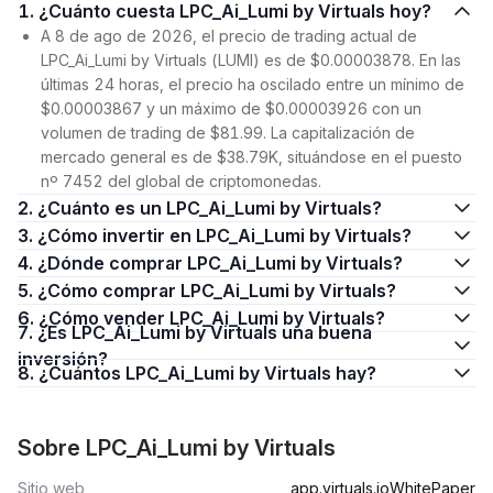
1. ¿Cuánto cuesta LPC_Ai_Lumi by Virtuals hoy?
A 8 de ago de 2026, el precio de trading actual de
LPC_Ai_Lumi by Virtuals (LUMI) es de $0.00003878. En las
últimas 24 horas, el precio ha oscilado entre un mínimo de
$0.00003867 y un máximo de $0.00003926 con un
volumen de trading de $81.99. La capitalización de
mercado general es de $38.79K, situándose en el puesto
nº 7452 del global de criptomonedas.
2. ¿Cuánto es un LPC_Ai_Lumi by Virtuals?
3. ¿Cómo invertir en LPC_Ai_Lumi by Virtuals?
4. ¿Dónde comprar LPC_Ai_Lumi by Virtuals?
5. ¿Cómo comprar LPC_Ai_Lumi by Virtuals?
6. ¿Cómo vender LPC_Ai_Lumi by Virtuals?
7. ¿Es LPC_Ai_Lumi by Virtuals una buena
inversión?
8. ¿Cuántos LPC_Ai_Lumi by Virtuals hay?
Sobre LPC_Ai_Lumi by Virtuals
Sitio web
app.virtuals.io
WhitePaper