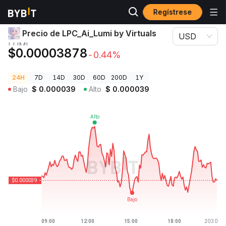
Regístrese
Precios de Criptomonedas
Precio de LPC_Ai_Lumi by Virtuals LUMI
Precio de LPC_Ai_Lumi by Virtuals
USD
LUMI
$0.00003878
-0.44%
24H
7D
14D
30D
60D
200D
1Y
Bajo
$
0.000039
Alto
$
0.000039