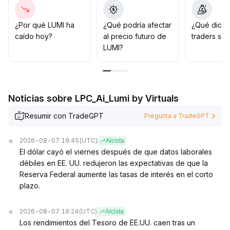
superior del rango (referencia: $0
.
125 USD; si hay una ruptura con aumento de volumen,
se puede aumentar la posición para aprovechar el
¿Por qué LUMI ha
¿Qué podría afectar
¿Qué dicen
rebote)
.
caído hoy?
al precio futuro de
traders so
Si el volumen continúa bajo, conviene controlar la
LUMI?
exposición y estar alerta ante posibles retrocesos
.
La estrategia general debe basarse en operaciones
flexibles y señales de resonancia entre precio y
volumen, evitando perseguir precios altos de manera
Noticias sobre LPC_Ai_Lumi by Virtuals
imprudente
.
Resumir con TradeGPT
Pregunta a TradeGPT
2026-08-07 19:45
(UTC)
Alcista
El dólar cayó el viernes después de que datos laborales
débiles en EE. UU. redujeron las expectativas de que la
Reserva Federal aumente las tasas de interés en el corto
plazo.
2026-08-07 19:24
(UTC)
Alcista
Los rendimientos del Tesoro de EE.UU. caen tras un