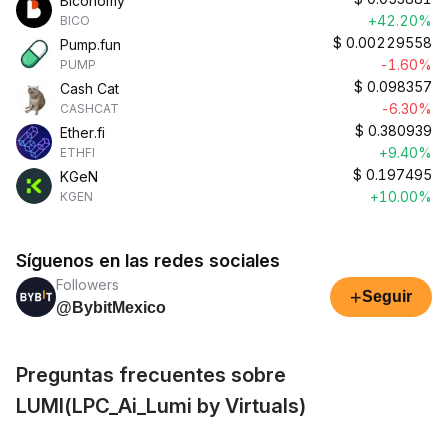
Biconomy
+42.20%
BICO
$
0.00229558
Pump.fun
-1.60%
PUMP
$
0.098357
Cash Cat
-6.30%
CASHCAT
$
0.380939
Ether.fi
+9.40%
ETHFI
$
0.197495
KGeN
+10.00%
KGEN
Síguenos en las redes sociales
Followers
+
Seguir
@BybitMexico
Preguntas frecuentes sobre
LUMI(LPC_Ai_Lumi by Virtuals)