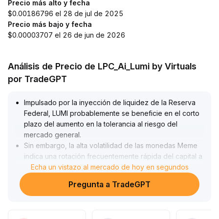
Precio más alto y fecha
$0.00186796 el 28 de jul de 2025
Precio más bajo y fecha
$0.00003707 el 26 de jun de 2026
Análisis de Precio de LPC_Ai_Lumi by Virtuals
por TradeGPT
Impulsado por la inyección de liquidez de la Reserva
Federal, LUMI probablemente se beneficie en el corto
plazo del aumento en la tolerancia al riesgo del
mercado general
.
Sin embargo, la alta volatilidad de las monedas Meme
indica una rotación frecuentemente rápida del capital a
corto plazo, lo que implica que LUMI también enfrenta
Echa un vistazo al mercado de hoy en segundos
riesgos significativos de fluctuación
.
Pregunta a TradeGPT
Dado la ausencia de una tendencia clara y soportes
importantes en los gráficos de velas, se recomienda
prestar atención principalmente al nivel de resistencia