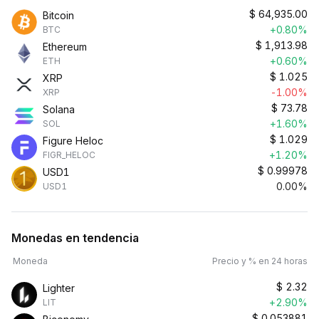
$
64,935.00
Bitcoin
+0.80%
BTC
$
1,913.98
Ethereum
+0.60%
ETH
$
1.025
XRP
-1.00%
XRP
$
73.78
Solana
+1.60%
SOL
$
1.029
Figure Heloc
+1.20%
FIGR_HELOC
$
0.99978
USD1
0.00%
USD1
Monedas en tendencia
Moneda
Precio y % en 24 horas
$
2.32
Lighter
+2.90%
LIT
$
0.053881