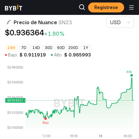
Regístrese
Precios de Criptomonedas
Precio de Nuance SN23
Precio de Nuance
SN23
USD
$0.936364
+1.80%
24H
7D
14D
30D
60D
200D
1Y
Bajo
$
0.911919
Alto
$
0.965993