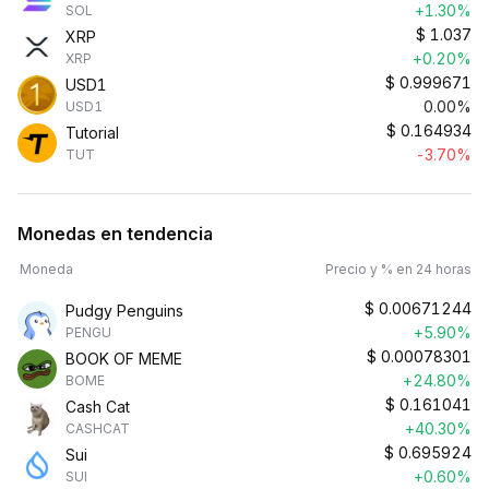
+1.30%
SOL
$
1.037
XRP
+0.20%
XRP
$
0.999671
USD1
0.00%
USD1
$
0.164934
Tutorial
-3.70%
TUT
Monedas en tendencia
Moneda
Precio y % en 24 horas
$
0.00671244
Pudgy Penguins
+5.90%
PENGU
$
0.00078301
BOOK OF MEME
+24.80%
BOME
$
0.161041
Cash Cat
+40.30%
CASHCAT
$
0.695924
Sui
+0.60%
SUI