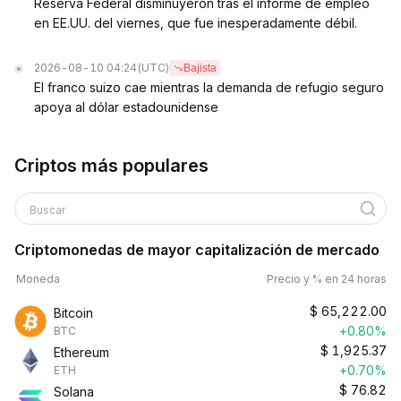
Reserva Federal disminuyeron tras el informe de empleo
en EE.UU. del viernes, que fue inesperadamente débil.
2026-08-10 04:24
(UTC)
Bajista
El franco suizo cae mientras la demanda de refugio seguro
apoya al dólar estadounidense
Criptos más populares
Buscar
Criptomonedas de mayor capitalización de mercado
Moneda
Precio y % en 24 horas
$
65,222.00
Bitcoin
+0.80%
BTC
$
1,925.37
Ethereum
+0.70%
ETH
$
76.82
Solana