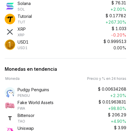
$
76.31
Solana
+2.00%
SOL
$
0.17782
Tutorial
+267.30%
TUT
$
1.033
XRP
-0.20%
XRP
$
0.999513
USD1
0.00%
USD1
Monedas en tendencia
Moneda
Precio y % en 24 horas
$
0.00634268
Pudgy Penguins
+2.20%
PENGU
$
0.01963831
Fake World Assets
+98.80%
FWA
$
206.29
Bittensor
+4.90%
TAO
$
3.99
Uniswap