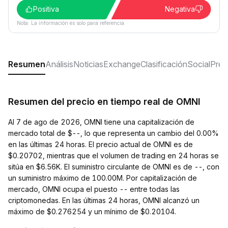
Positiva
Negativa
Nota: La información es solo para referencia.
Resumen
Análisis
Noticias
Exchange
Clasificación
Social
Preg
Resumen del precio en tiempo real de OMNI
Al 7 de ago de 2026, OMNI tiene una capitalización de
mercado total de $--, lo que representa un cambio del 0.00%
en las últimas 24 horas. El precio actual de OMNI es de
$0.20702, mientras que el volumen de trading en 24 horas se
sitúa en $6.56K. El suministro circulante de OMNI es de --, con
un suministro máximo de 100.00M. Por capitalización de
mercado, OMNI ocupa el puesto -- entre todas las
criptomonedas. En las últimas 24 horas, OMNI alcanzó un
máximo de $0.276254 y un mínimo de $0.20104.