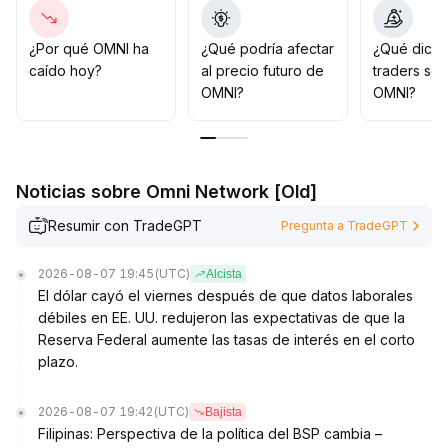
rentabilidad interna
.
Se recomienda vigilar de cerca el área de soporte de
3
.
¿Por qué OMNI ha
¿Qué podría afectar
¿Qué dicen
5 USDT en el corto plazo; si los ingresos continúan
caído hoy?
al precio futuro de
traders so
creciendo, OMNI podría contar con soporte de valor
.
OMNI?
OMNI?
A mediano y largo plazo, es aconsejable ingresar
gradualmente en los niveles de soporte clave y
esperar a la reevaluación del mercado
.
Noticias sobre Omni Network [Old]
Resumir con TradeGPT
Pregunta a TradeGPT
2026-08-07 19:45
(UTC)
Alcista
El dólar cayó el viernes después de que datos laborales
débiles en EE. UU. redujeron las expectativas de que la
Reserva Federal aumente las tasas de interés en el corto
plazo.
2026-08-07 19:42
(UTC)
Bajista
Filipinas: Perspectiva de la política del BSP cambia –