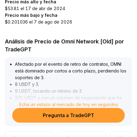
Precio más alto y fecha
$53.81 el 17 de abr de 2024
Precio más bajo y fecha
$0.201036 el 7 de ago de 2026
Análisis de Precio de Omni Network [Old] por
TradeGPT
Afectado por el evento de retiro de contratos, OMNI
está dominado por cortos a corto plazo, perdiendo los
soportes de 3
.
8 USDT y 3
.
9 USDT, tocando un mínimo de 3
.
571 USDT y con un volumen de negociación que ha
disminuido considerablemente, mostrando una notable
Echa un vistazo al mercado de hoy en segundos
reducción en la tolerancia al riesgo
.
Pregunta a TradeGPT
Sin embargo, los ingresos diarios de OmniVault
alcanzaron un nuevo máximo, lo que indica que el
ecosistema central tiene una sólida capacidad de