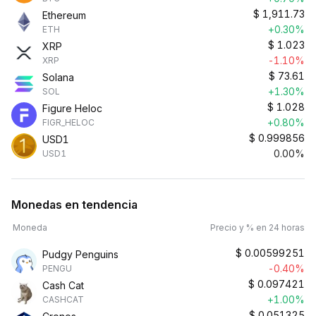
$
1,911.73
Ethereum
+0.30%
ETH
$
1.023
XRP
-1.10%
XRP
$
73.61
Solana
+1.30%
SOL
$
1.028
Figure Heloc
+0.80%
FIGR_HELOC
$
0.999856
USD1
0.00%
USD1
Monedas en tendencia
Moneda
Precio y % en 24 horas
$
0.00599251
Pudgy Penguins
-0.40%
PENGU
$
0.097421
Cash Cat
+1.00%
CASHCAT
$
0.051325