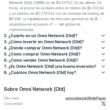
Network [Old] (OMNI) es de $0.20702. En las últimas 24
horas, el precio ha oscilado entre un mínimo de $0.20104
y un máximo de $0.276254 con un volumen de trading de
$6.56K. La capitalización de mercado general es de $--,
situándose en el puesto nº -- del global de
criptomonedas.
2. ¿Cuánto es un Omni Network [Old]?
3. ¿Cómo invertir en Omni Network [Old]?
4. ¿Dónde comprar Omni Network [Old]?
5. ¿Cómo comprar Omni Network [Old]?
6. ¿Cómo vender Omni Network [Old]?
7. ¿Es Omni Network [Old] una buena inversión?
8. ¿Cuántos Omni Network [Old] hay?
Sobre Omni Network [Old]
Sitio web
omni.network
WhitePaper
Comunidad