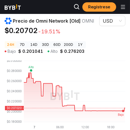
Regístrese
Precios de Criptomonedas
Precio de Omni Network [Old] OMNI
Precio de Omni Network [Old]
OMNI
USD
$0.20702
-19.51%
24H
7D
14D
30D
60D
200D
1Y
Bajo
$
0.201041
Alto
$
0.276203