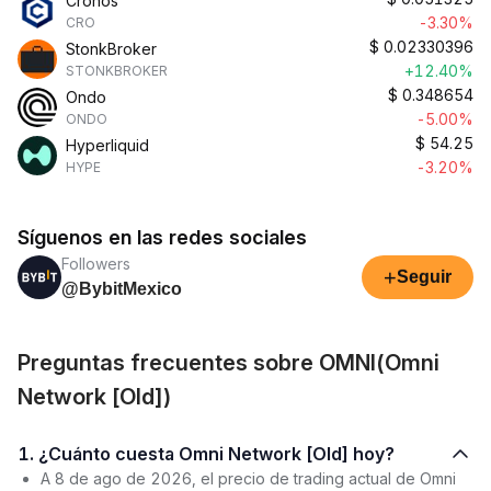
Cronos
-3.30%
CRO
$
0.02330396
StonkBroker
+12.40%
STONKBROKER
$
0.348654
Ondo
-5.00%
ONDO
$
54.25
Hyperliquid
-3.20%
HYPE
Síguenos en las redes sociales
Followers
+
Seguir
@BybitMexico
Preguntas frecuentes sobre OMNI(Omni
Network [Old])
1. ¿Cuánto cuesta Omni Network [Old] hoy?
A 8 de ago de 2026, el precio de trading actual de Omni