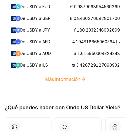
De USDY a EUR
€ 0.9879068954569269
De USDY a GBP
£ 0.8466276692801706
De USDY a JPY
¥ 180.2332348002899
De USDY a AED
د.إ 4.194818665060364
De USDY a AUD
$ 1.615950304324348
De USDY a ILS
₪ 3.426729127090932
Más información
¿Qué puedes hacer con Ondo US Dollar Yield?