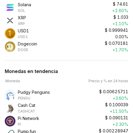
$
74.61
Solana
+2.60%
SOL
$
1.033
XRP
+1.10%
XRP
$
0.999941
USD1
0.00%
USD1
$
0.070181
Dogecoin
+1.70%
DOGE
Monedas en tendencia
Moneda
Precio y % en 24 horas
$
0.00625711
Pudgy Penguins
+3.60%
PENGU
$
0.100039
Cash Cat
+11.50%
CASHCAT
$
0.090131
Pi Network
+2.30%
PI
$
0.00228947
Pump.fun