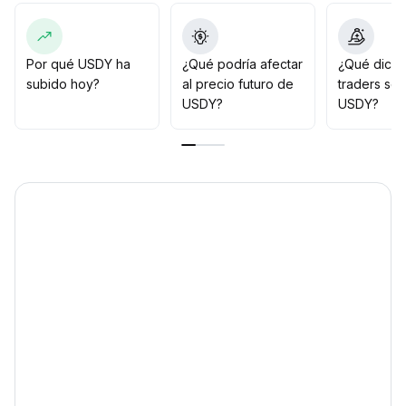
riesgo de desanclaje, fortaleciendo los soportes de
corto y mediano plazo
.
Considerando el aumento actual de la prima de riesgo
de los bonos estadounidenses y la mayor demanda de
Por qué USDY ha
¿Qué podría afectar
¿Qué dicen
cobertura en el mercado de acciones, se recomienda
subido hoy?
al precio futuro de
traders so
asignar USDY como el principal instrumento de
USDY?
USDY?
protección
.
Se debe prestar atención a los avances sostenidos en
TVL y los indicadores de actividad en cadena, usando
una estrategia de ajuste de cartera dentro de un rango
estable de ±0
.
2%
.