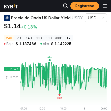
Regístrese
Precios de Criptomonedas
Precio de Ondo US Dollar Yield USDY
Precio de Ondo US Dollar Yield
USDY
USD
$1.14
+0.13%
24H
7D
14D
30D
60D
200D
1Y
Bajo
$
1.137466
Alto
$
1.142225