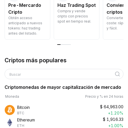
Pre-Mercardo
Haz Trading Spot
Convierte
Compra y vende
Cripto
criptos
cripto con precios
Obtén acceso
Convierte cr
spot en tiempo real.
anticipado a nuevos
coste: rápid
tokens: haz trading
y fácil.
antes del listado.
Criptos más populares
Buscar
Criptomonedas de mayor capitalización de mercado
Moneda
Precio y % en 24 horas
$
64,963.00
Bitcoin
+1.20%
BTC
$
1,916.33
Ethereum
+1.00%
ETH