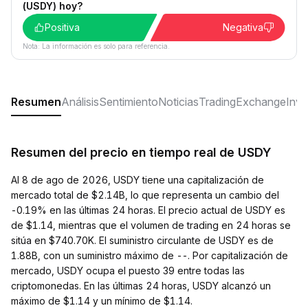
(USDY) hoy?
Positiva
Negativa
Nota: La información es solo para referencia.
Resumen
Análisis
Sentimiento
Noticias
Trading
Exchange
Inver
Resumen del precio en tiempo real de USDY
Al 8 de ago de 2026, USDY tiene una capitalización de
mercado total de $2.14B, lo que representa un cambio del
-0.19% en las últimas 24 horas. El precio actual de USDY es
de $1.14, mientras que el volumen de trading en 24 horas se
sitúa en $740.70K. El suministro circulante de USDY es de
1.88B, con un suministro máximo de --. Por capitalización de
mercado, USDY ocupa el puesto 39 entre todas las
criptomonedas. En las últimas 24 horas, USDY alcanzó un
máximo de $1.14 y un mínimo de $1.14.