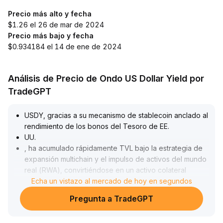
Precio más alto y fecha
$1.26 el 26 de mar de 2024
Precio más bajo y fecha
$0.934184 el 14 de ene de 2024
Análisis de Precio de Ondo US Dollar Yield por
TradeGPT
USDY, gracias a su mecanismo de stablecoin anclado al
rendimiento de los bonos del Tesoro de EE
.
UU
.
, ha acumulado rápidamente TVL bajo la estrategia de
expansión multichain y el impulso de activos del mundo
real (RWA), convirtiéndose en un activo colateral
preferido por instituciones y capitales fuera del
Echa un vistazo al mercado de hoy en segundos
mercado
.
Pregunta a TradeGPT
El despliegue de USDY en BNB Chain y otros
ecosistemas aumentó significativamente la liquidez sin