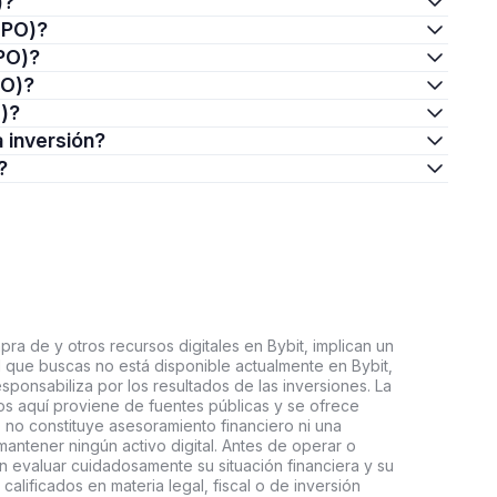
)?
-IPO)?
IPO)?
PO)?
O)?
a inversión?
?
ra de y otros recursos digitales en Bybit, implican un
tal que buscas no está disponible actualmente en Bybit,
esponsabiliza por los resultados de las inversiones. La
s aquí proviene de fuentes públicas y se ofrece
 no constituye asesoramiento financiero ni una
ntener ningún activo digital. Antes de operar o
an evaluar cuidadosamente su situación financiera y su
 calificados en materia legal, fiscal o de inversión