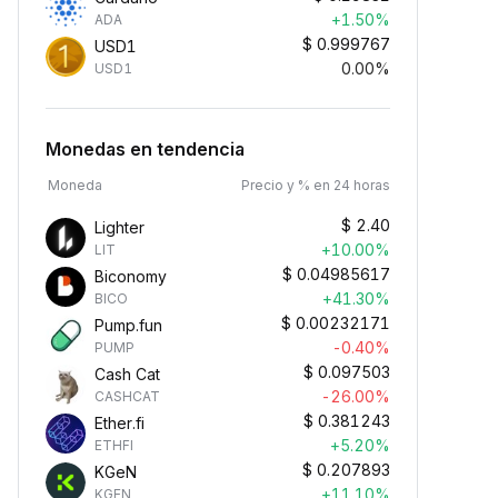
+1.50%
ADA
$
0.999767
USD1
0.00%
USD1
Monedas en tendencia
Moneda
Precio y % en 24 horas
$
2.40
Lighter
+10.00%
LIT
$
0.04985617
Biconomy
+41.30%
BICO
$
0.00232171
Pump.fun
-0.40%
PUMP
$
0.097503
Cash Cat
-26.00%
CASHCAT
$
0.381243
Ether.fi
+5.20%
ETHFI
$
0.207893
KGeN
+11.10%
KGEN