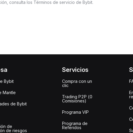
ón, consulta los Términos de servicio de Bybit.
esa
Servicios
S
e Bybit
Compra con un
F
clic
e Mantle
E
Trading P2P (0
r
Comisiones)
des de Bybit
C
Programa VIP
C
Programa de
ión de
Referidos
ión de riesgos
S