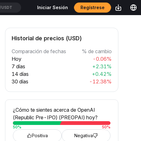
Regístrese
Iniciar Sesión
/USDT
Historial de precios (USD)
Comparación de fechas
% de cambio
Hoy
-0.06%
7 días
+2.31%
14 días
+0.42%
30 días
-12.38%
¿Cómo te sientes acerca de OpenAI
(Republic Pre-IPO) (PREOPAI) hoy?
50
%
50
%
Positiva
Negativa