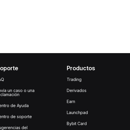
oporte
Productos
AQ
Trading
nvía un caso o una
Derivados
eclamación
Earn
entro de Ayuda
Launchpad
entro de soporte
Bybit Card
ugerencias del