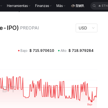
Herramientas
Finanzas
Más
🔥
ETH
lic Pre-IPO) PREOPAI
re-IPO)
PREOPAI
USD
Bajo
$
715.970610
Alto
$
718.979284