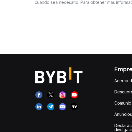
cuando sea necesario. Para obtener más informaci
Empr
Acerca d
Descubr
Comunida
Anuncios
Declarac
divulgac