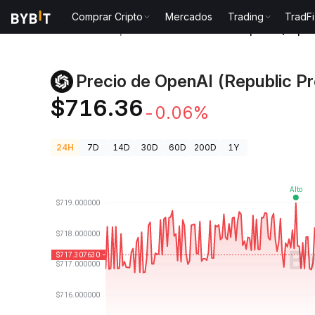
Comprar Cripto
Mercados
Trading
TradFi
Precios de Criptomonedas
Precio de OpenAI (Repub
Precio de OpenAI (Republic P
$716.36
-0.06%
24H
7D
14D
30D
60D
200D
1Y