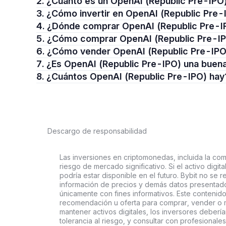
2. ¿Cuánto es un OpenAI (Republic Pre-IPO
3. ¿Cómo invertir en OpenAI (Republic Pre
4. ¿Dónde comprar OpenAI (Republic Pre-
5. ¿Cómo comprar OpenAI (Republic Pre-I
6. ¿Cómo vender OpenAI (Republic Pre-IP
7. ¿Es OpenAI (Republic Pre-IPO) una buen
8. ¿Cuántos OpenAI (Republic Pre-IPO) hay
Descargo de responsabilidad
Las inversiones en criptomonedas, incluida la comp
riesgo de mercado significativo. Si el activo digi
podría estar disponible en el futuro. Bybit no se r
información de precios y demás datos presentado
únicamente con fines informativos. Este contenido
recomendación u oferta para comprar, vender o ma
mantener activos digitales, los inversores deberí
tolerancia al riesgo, y consultar con profesionales