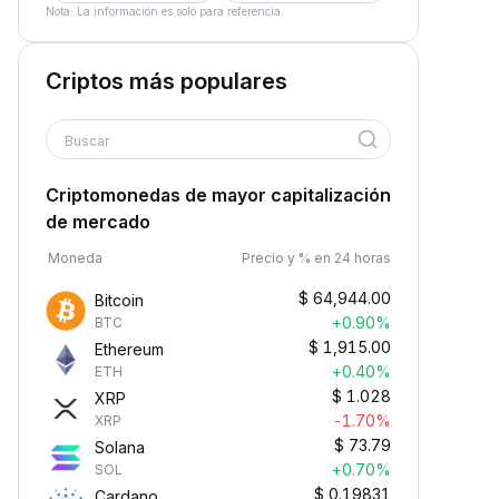
Nota: La información es solo para referencia.
Criptos más populares
Buscar
Criptomonedas de mayor capitalización
de mercado
Moneda
Precio y % en 24 horas
$
64,944.00
Bitcoin
+0.90%
BTC
$
1,915.00
Ethereum
+0.40%
ETH
$
1.028
XRP
-1.70%
XRP
$
73.79
Solana
+0.70%
SOL
$
0.19831
Cardano