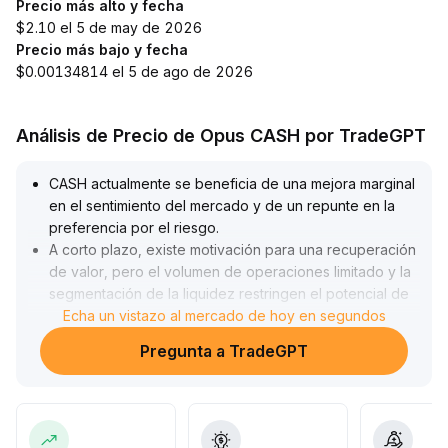
Precio más alto y fecha
$2.10 el 5 de may de 2026
Precio más bajo y fecha
$0.00134814 el 5 de ago de 2026
Análisis de Precio de Opus CASH por TradeGPT
CASH actualmente se beneficia de una mejora marginal
en el sentimiento del mercado y de un repunte en la
preferencia por el riesgo
.
A corto plazo, existe motivación para una recuperación
de valor, pero el volumen de operaciones limitado y la
segmentación de la liquidez restringen el potencial de
subida continua
Echa un vistazo al mercado de hoy en segundos
.
Se recomienda enfocar la atención en la profundidad
Pregunta a TradeGPT
de órdenes en el rango de $0
.
18-$0
.
22 USD y cambios en el libro de órdenes, para
prevenir el riesgo de deslizamiento causado por
operaciones de gran tamaño
.