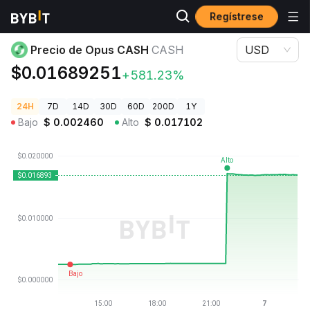
Regístrese
Precios de Criptomonedas
Precio de Opus CASH CASH
Precio de Opus CASH
CASH
USD
$0.01689251
+581.23%
24H
7D
14D
30D
60D
200D
1Y
Bajo
$
0.002460
Alto
$
0.017102