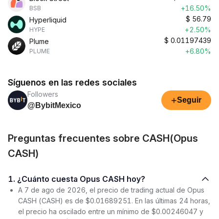
+16.50%
BSB
$
56.79
Hyperliquid
+2.50%
HYPE
$
0.01197439
Plume
+6.80%
PLUME
Síguenos en las redes sociales
Followers
+
Seguir
@BybitMexico
Preguntas frecuentes sobre CASH(Opus
CASH)
1. ¿Cuánto cuesta Opus CASH hoy?
A 7 de ago de 2026, el precio de trading actual de Opus
CASH (CASH) es de $0.01689251. En las últimas 24 horas,
el precio ha oscilado entre un mínimo de $0.00246047 y