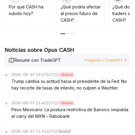
La estructura de apalancamiento general ya ha
Por qué CASH ha
¿Qué podría afectar
¿Qué dicen
alcanzado un nivel seguro y el riesgo sistémico ha
subido hoy?
al precio futuro de
traders so
disminuido, lo que hace apropiada una asignación
CASH?
CASH?
estratégica por etapas; sin embargo, es necesario
monitorear de cerca la aceleración del apalancamiento
del mercado y los cambios inesperados en el
sentimiento
.
Noticias sobre Opus CASH
Resumir con TradeGPT
Pregunta a TradeGPT
2026-08-07 12:07
(UTC)
Bajista
Trump cambia su actitud hacia el presidente de la Fed: No
hay recorte de tasas de interés, no culpen a Wachter.
2026-08-07 11:42
(UTC)
Bajista
Peso Mexicano: La postura restrictiva de Banxico respalda
el carry del MXN – Rabobank
2026-08-07 11:41
(UTC)
Neutral