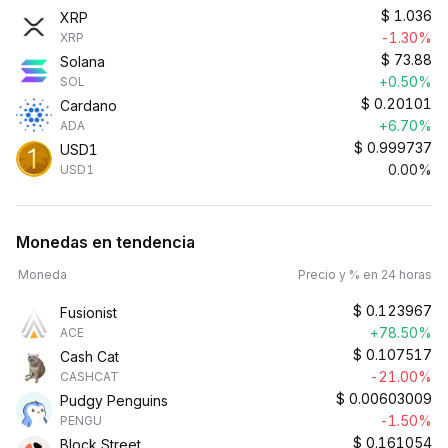
$
1.036
XRP
-1.30%
XRP
$
73.88
Solana
+0.50%
SOL
$
0.20101
Cardano
+6.70%
ADA
$
0.999737
USD1
0.00%
USD1
Monedas en tendencia
Moneda
Precio y % en 24 horas
$
0.123967
Fusionist
+78.50%
ACE
$
0.107517
Cash Cat
-21.00%
CASHCAT
$
0.00603009
Pudgy Penguins
-1.50%
PENGU
$
0.161054
Block Street