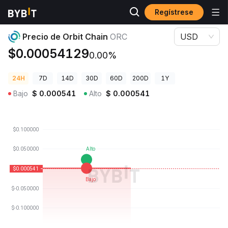
Regístrese
Precios de Criptomonedas
Precio de Orbit Chain ORC
Precio de Orbit Chain
ORC
USD
$0.00054129
0.00%
24H
7D
14D
30D
60D
200D
1Y
Bajo
$
0.000541
Alto
$
0.000541