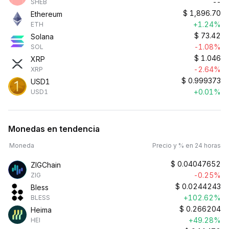
--
SHEB
$
1,896.70
Ethereum
+1.24%
ETH
$
73.42
Solana
-1.08%
SOL
$
1.046
XRP
-2.64%
XRP
$
0.999373
USD1
+0.01%
USD1
Monedas en tendencia
Moneda
Precio y % en 24 horas
$
0.04047652
ZIGChain
-0.25%
ZIG
$
0.0244243
Bless
+102.62%
BLESS
$
0.266204
Heima
+49.28%
HEI