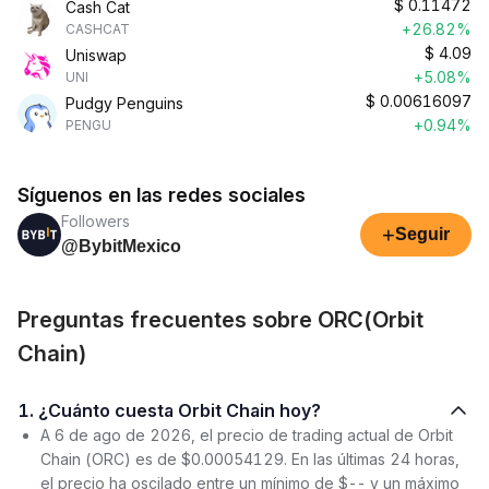
$
0.11472
Cash Cat
+26.82%
CASHCAT
$
4.09
Uniswap
+5.08%
UNI
$
0.00616097
Pudgy Penguins
+0.94%
PENGU
Síguenos en las redes sociales
Followers
+
Seguir
@BybitMexico
Preguntas frecuentes sobre ORC(Orbit
Chain)
1. ¿Cuánto cuesta Orbit Chain hoy?
A 6 de ago de 2026, el precio de trading actual de Orbit
Chain (ORC) es de $0.00054129. En las últimas 24 horas,
el precio ha oscilado entre un mínimo de $-- y un máximo