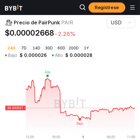
Regístrese
Precios de Criptomonedas
Precio de PairPunk PAIR
Precio de PairPunk
PAIR
USD
$0.00002668
-2.26%
24H
7D
14D
30D
60D
200D
1Y
Bajo
$
0.000026
Alto
$
0.000028