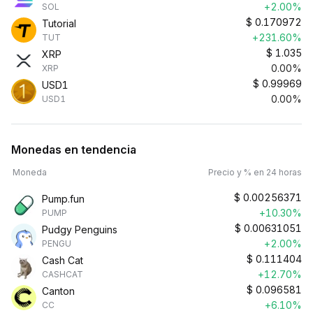
+2.00%
SOL
$
0.170972
Tutorial
+231.60%
TUT
$
1.035
XRP
0.00%
XRP
$
0.99969
USD1
0.00%
USD1
Monedas en tendencia
Moneda
Precio y % en 24 horas
$
0.00256371
Pump.fun
+10.30%
PUMP
$
0.00631051
Pudgy Penguins
+2.00%
PENGU
$
0.111404
Cash Cat
+12.70%
CASHCAT
$
0.096581
Canton
+6.10%
CC