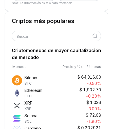
Nota: La información es solo para referencia.
Criptos más populares
Buscar
Criptomonedas de mayor capitalización
de mercado
Moneda
Precio y % en 24 horas
$
64,316.00
Bitcoin
-0.50%
BTC
$
1,902.70
Ethereum
-0.20%
ETH
$
1.036
XRP
-3.00%
XRP
$
72.68
Solana
-1.80%
SOL
$
0.202921
Cardano