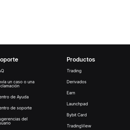
oporte
Productos
AQ
Trading
nvía un caso o una
Derivados
eclamación
Earn
entro de Ayuda
Launchpad
entro de soporte
Bybit Card
ugerencias del
suario
TradingView