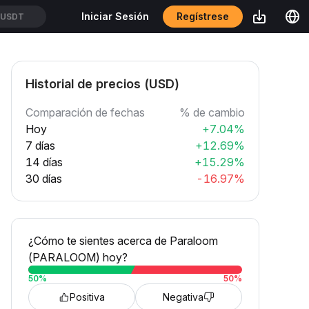
Regístrese
Iniciar Sesión
SUSDT
Historial de precios (USD)
Comparación de fechas
% de cambio
Hoy
+7.04%
7 días
+12.69%
14 días
+15.29%
30 días
-16.97%
¿Cómo te sientes acerca de Paraloom
(PARALOOM) hoy?
50
%
50
%
Positiva
Negativa