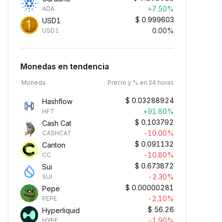
+7.50%
ADA
$
0.999603
USD1
0.00%
USD1
Monedas en tendencia
Moneda
Precio y % en 24 horas
$
0.03288924
Hashflow
+91.80%
HFT
$
0.103792
Cash Cat
-10.00%
CASHCAT
$
0.091132
Canton
-10.80%
CC
$
0.673872
Sui
-2.30%
SUI
$
0.00000281
Pepe
-2.10%
PEPE
$
56.26
Hyperliquid
-1.90%
HYPE