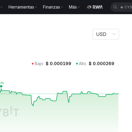
Herramientas
Finanzas
Más
🔥
CY
RALOOM
USD
Bajo
$
0.000199
Alto
$
0.000269