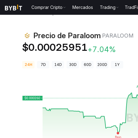
Comprar Cripto
Mercados
Trading
TradFi
Precios de Criptomonedas
Precio de Paraloom PA
Precio de Paraloom
PARALOOM
$0.00025951
+7.04%
24H
7D
14D
30D
60D
200D
1Y