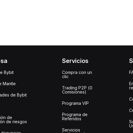
esa
Servicios
S
e Bybit
Compra con un
F
clic
e Mantle
E
Trading P2P (0
r
Comisiones)
des de Bybit
C
Programa VIP
C
Programa de
ión de
Referidos
ión de riesgos
S
U
Servicios
 denuncias