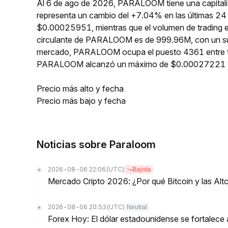
Al 6 de ago de 2026, PARALOOM tiene una capitali
representa un cambio del +7.04% en las últimas 24
$0.00025951, mientras que el volumen de trading e
circulante de PARALOOM es de 999.96M, con un sum
mercado, PARALOOM ocupa el puesto 4361 entre tod
PARALOOM alcanzó un máximo de $0.00027221 y
Precio más alto y fecha
Precio más bajo y fecha
Noticias sobre Paraloom
2026-08-06 22:06
(UTC)
Bajista
Mercado Cripto 2026: ¿Por qué Bitcoin y las Alt
2026-08-06 20:53
(UTC)
Neutral
Forex Hoy: El dólar estadounidense se fortalece 