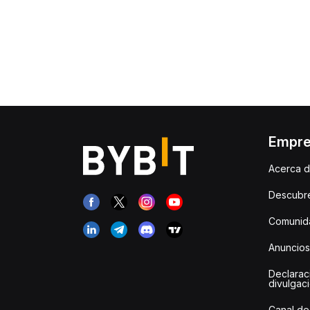
Empr
Acerca d
Descubr
Comunida
Anuncios
Declarac
divulgac
Canal de