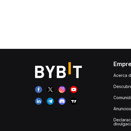
Empr
Acerca d
Descubr
Comunida
Anuncios
Declarac
divulgac