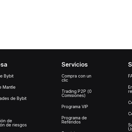
esa
Servicios
S
e Bybit
Compra con un
F
clic
e Mantle
E
Trading P2P (0
r
Comisiones)
des de Bybit
C
Programa VIP
C
Programa de
ión de
Referidos
ión de riesgos
S
U