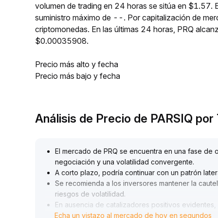
volumen de trading en 24 horas se sitúa en $1.57. 
suministro máximo de --. Por capitalización de me
criptomonedas. En las últimas 24 horas, PRQ alc
$0.00035908.
Precio más alto y fecha
Precio más bajo y fecha
Análisis de Precio de PARSIQ po
El mercado de PRQ se encuentra en una fase de o
negociación y una volatilidad convergente
.
A corto plazo, podría continuar con un patrón later
Se recomienda a los inversores mantener la cautela
riesgos de volatilidad
.
En ausencia de catalizadores positivos evidentes,
Echa un vistazo al mercado de hoy en segundos
el impacto de posibles eventos desencadenantes
.