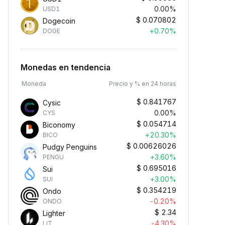
0.00%
USD1
$
0.070802
Dogecoin
+0.70%
DOGE
Monedas en tendencia
Moneda
Precio y % en 24 horas
$
0.841767
Cysic
0.00%
CYS
$
0.054714
Biconomy
+20.30%
BICO
$
0.00626026
Pudgy Penguins
+3.60%
PENGU
$
0.695016
Sui
+3.00%
SUI
$
0.354219
Ondo
-0.20%
ONDO
$
2.34
Lighter
-4.30%
LIT