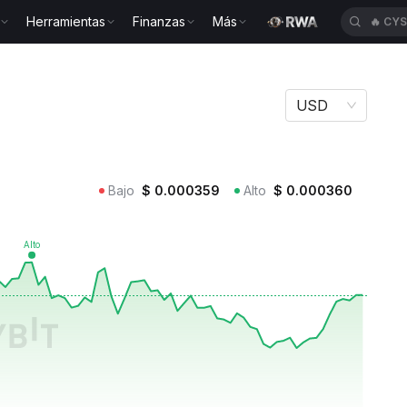
Herramientas
Finanzas
Más
🔥
CY
USD
Bajo
$
0.000359
Alto
$
0.000360