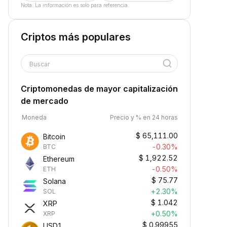
Nota: La información es solo para referencia.
Criptos más populares
Buscar
Criptomonedas de mayor capitalización
de mercado
Moneda
Precio y % en 24 horas
$
65,111.00
Bitcoin
-0.30%
BTC
$
1,922.52
Ethereum
-0.50%
ETH
$
75.77
Solana
+2.30%
SOL
$
1.042
XRP
+0.50%
XRP
$
0.99955
USD1