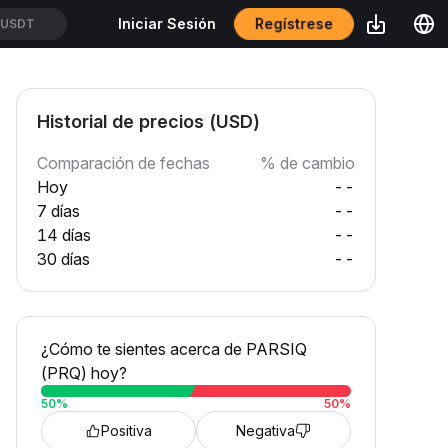
Regístrese
Iniciar Sesión
SUSDT
Historial de precios (USD)
Comparación de fechas
% de cambio
Hoy
--
7 días
--
14 días
--
30 días
--
¿Cómo te sientes acerca de PARSIQ
(PRQ) hoy?
50
%
50
%
Positiva
Negativa