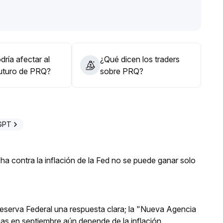
, podría experimentar una volatilidad significativa
.
har las oportunidades
.
ría afectar al
¿Qué dicen los traders
futuro de PRQ?
sobre PRQ?
GPT
a contra la inflación de la Fed no se puede ganar solo
 Reserva Federal una respuesta clara; la "Nueva Agencia
asas en septiembre aún depende de la inflación.