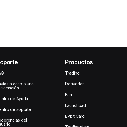
oporte
Productos
AQ
Trading
nvía un caso o una
Derivados
eclamación
Earn
entro de Ayuda
Launchpad
entro de soporte
Bybit Card
ugerencias del
suario
TradingView