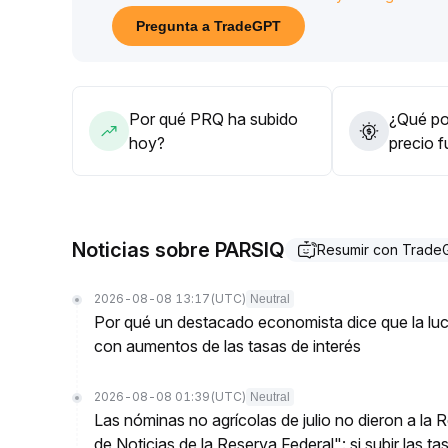
Una vez que el mercado supere la actitud de espera
Pregunta a TradeGPT
Una estrategia anticipada puede permitir aprovec
Por qué PRQ ha subido
¿Qué pod
hoy?
precio 
Noticias sobre PARSIQ
Resumir con Trade
2026-08-08 13:17
(UTC)
Neutral
Por qué un destacado economista dice que la luch
con aumentos de las tasas de interés
2026-08-08 01:39
(UTC)
Neutral
Las nóminas no agrícolas de julio no dieron a la
de Noticias de la Reserva Federal": si subir las t