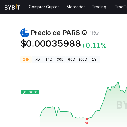
Comprar Cripto
Mercados
Trading
TradFi
Precios de Criptomonedas
Precio de PARSIQ PRQ
Precio de PARSIQ
PRQ
$0.00035988
+0.11%
24H
7D
14D
30D
60D
200D
1Y