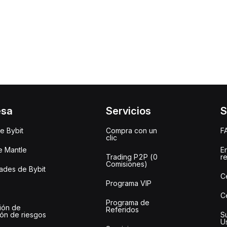
esa
Servicios
S
e Bybit
Compra con un
F
clic
e Mantle
E
Trading P2P (0
r
Comisiones)
des de Bybit
C
Programa VIP
C
Programa de
ión de
Referidos
ión de riesgos
S
U