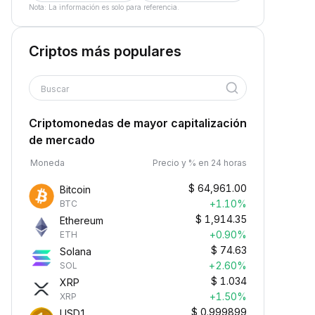
Nota: La información es solo para referencia.
Criptos más populares
Buscar
Criptomonedas de mayor capitalización
de mercado
Moneda
Precio y % en 24 horas
$
64,961.00
Bitcoin
+1.10%
BTC
$
1,914.35
Ethereum
+0.90%
ETH
$
74.63
Solana
+2.60%
SOL
$
1.034
XRP
+1.50%
XRP
$
0.999899
USD1