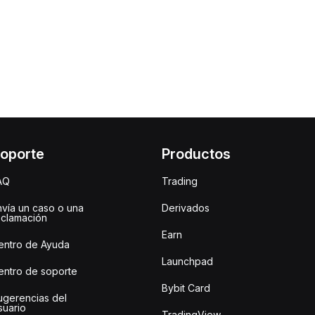
oporte
Productos
AQ
Trading
nvía un caso o una
Derivados
eclamación
Earn
entro de Ayuda
Launchpad
entro de soporte
Bybit Card
ugerencias del
suario
TradingView