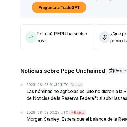
controlar estrictamente las posiciones, evitando se
Pregunta a TradeGPT
Por qué PEPU ha subido
¿Qué pod
hoy?
precio 
Noticias sobre Pepe Unchained
Resum
2026-08-08 01:39
(UTC)
Neutral
Las nóminas no agrícolas de julio no dieron a la
de Noticias de la Reserva Federal": si subir las t
2026-08-08 00:25
(UTC)
Bajista
Morgan Stanley: Espera que el balance de la Res