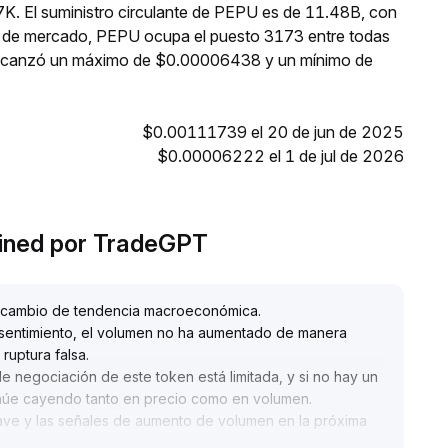
K. El suministro circulante de PEPU es de 11.48B, con
n de mercado, PEPU ocupa el puesto 3173 entre todas
 alcanzó un máximo de $0.00006438 y un mínimo de
$0.00111739 el 20 de jun de 2025
$0.00006222 el 1 de jul de 2026
ained por TradeGPT
e cambio de tendencia macroeconómica
.
 sentimiento, el volumen no ha aumentado de manera
 ruptura falsa
.
de negociación de este token está limitada, y si no hay un
tinúe cayendo tanto en precio como en volumen
.
clave y las señales de aumento de volumen en la próxima
es preferible establecer puntos de toma de ganancias y