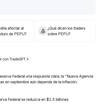
guir la subida en niveles altos y el riesgo de liquidez
.
ría afectar al
¿Qué dicen los traders
futuro de PEPU?
sobre PEPU?
ir con TradeGPT
 Reserva Federal una respuesta clara; la "Nueva Agencia
asas en septiembre aún depende de la inflación.
erva Federal se reduzca en $1.5 billones