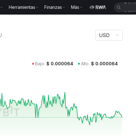
Herramientas
Finanzas
Más
🔥
BIC
ed PEPU
U
USD
Bajo
$
0.000064
Alto
$
0.000064