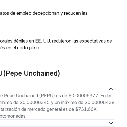
 datos de empleo decepcionan y reducen las
orales débiles en EE. UU. redujeron las expectativas de
és en el corto plazo.
U(Pepe Unchained)
l de Pepe Unchained (PEPU) es de $0.00006377. En las
 un mínimo de $0.00006345 y un máximo de $0.00006438
italización de mercado general es de $731.66K,
riptomonedas.