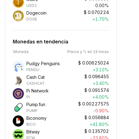
0.00%
USD1
$
0.070224
Dogecoin
+1.70%
DOGE
Monedas en tendencia
Moneda
Precio y % en 24 horas
$
0.00625024
Pudgy Penguins
+3.10%
PENGU
$
0.096455
Cash Cat
+3.40%
CASHCAT
$
0.091574
Pi Network
+4.00%
PI
$
0.00227575
Pump.fun
-0.90%
PUMP
$
0.056884
Biconomy
+41.80%
BICO
$
0.135702
Bitway
-23.80%
BTW