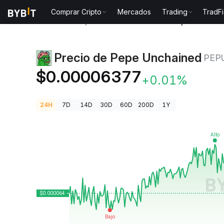
Comprar Cripto
Mercados
Trading
TradFi
Precios de Criptomonedas
Precio de Pepe Unchain
Precio de Pepe Unchained
PEP
$0.00006377
+0.01%
24H
7D
14D
30D
60D
200D
1Y