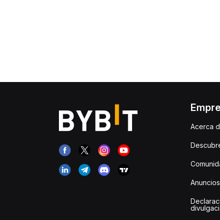
Empr
Acerca d
Descubr
Comunida
Anuncios
Declarac
divulgac