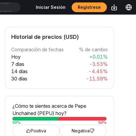
Regístrese
Iniciar Sesión
OUSDT
Historial de precios (USD)
Comparación de fechas
% de cambio
Hoy
+0.01%
7 días
-3.53%
14 días
-4.45%
30 días
-11.59%
¿Cómo te sientes acerca de Pepe
Unchained (PEPU) hoy?
50
%
50
%
Positiva
Negativa