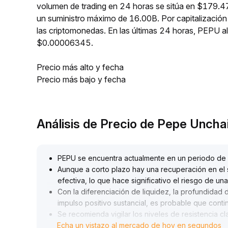
volumen de trading en 24 horas se sitúa en $179.47
un suministro máximo de 16.00B. Por capitalizació
las criptomonedas. En las últimas 24 horas, PEPU
$0.00006345.
Precio más alto y fecha
Precio más bajo y fecha
Análisis de Precio de Pepe Unch
PEPU se encuentra actualmente en un periodo d
Aunque a corto plazo hay una recuperación en el
efectiva, lo que hace significativo el riesgo de una
Con la diferenciación de liquidez, la profundidad 
impulso positivo sustancial, es probable que con
Se recomienda vigilar los niveles de resistencia 
Echa un vistazo al mercado de hoy en segundos
semana; hasta que no haya una ruptura efectiva, 