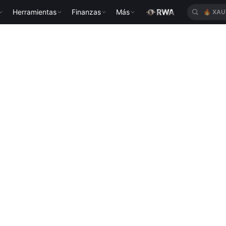
Herramientas
Finanzas
Más
🔥
XAU