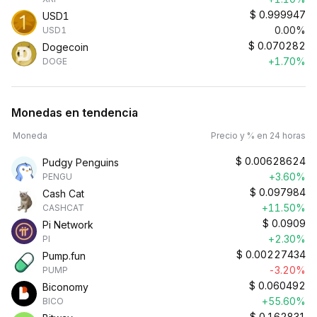
$
0.999947
USD1
0.00%
USD1
$
0.070282
Dogecoin
+1.70%
DOGE
Monedas en tendencia
Moneda
Precio y % en 24 horas
$
0.00628624
Pudgy Penguins
+3.60%
PENGU
$
0.097984
Cash Cat
+11.50%
CASHCAT
$
0.0909
Pi Network
+2.30%
PI
$
0.00227434
Pump.fun
-3.20%
PUMP
$
0.060492
Biconomy
+55.60%
BICO
$
0.162831