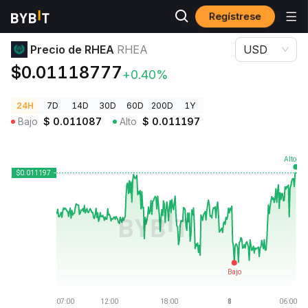
Regístrese
Precios de Criptomonedas
Precio de RHEA RHEA
Precio de RHEA
RHEA
USD
$0.01118777
+0.40%
24H
7D
14D
30D
60D
200D
1Y
Bajo
$
0.011087
Alto
$
0.011197