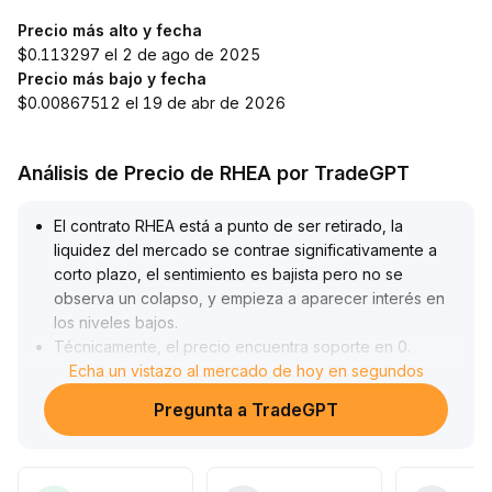
Precio más alto y fecha
$0.113297 el 2 de ago de 2025
Precio más bajo y fecha
$0.00867512 el 19 de abr de 2026
Análisis de Precio de RHEA por TradeGPT
El contrato RHEA está a punto de ser retirado, la
liquidez del mercado se contrae significativamente a
corto plazo, el sentimiento es bajista pero no se
observa un colapso, y empieza a aparecer interés en
los niveles bajos
.
Técnicamente, el precio encuentra soporte en 0
.
024, mientras que la resistencia se sitúa en el rango de
Echa un vistazo al mercado de hoy en segundos
0
.
Pregunta a TradeGPT
027-0
.
028
.
El volumen de operaciones se recupera gradualmente,
mostrando que la presión de venta disminuye
.