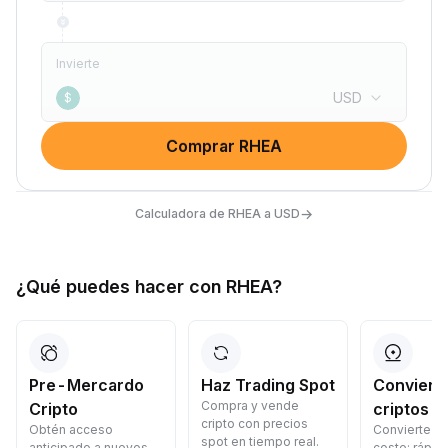
Invierte
USD
$
Comprar RHEA
→
Calculadora de RHEA a USD
¿Qué puedes hacer con RHEA?
Pre-Mercardo
Haz Trading Spot
Convierte
Compra y vende
Cripto
criptos
cripto con precios
Obtén acceso
Convierte cr
spot en tiempo real.
anticipado a nuevos
coste: rápid