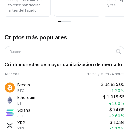
tokens: haz trading
y fácil.
antes del listado.
Criptos más populares
Buscar
Criptomonedas de mayor capitalización de mercado
Moneda
Precio y % en 24 horas
$
64,935.00
Bitcoin
+1.20%
BTC
$
1,915.56
Ethereum
+1.00%
ETH
$
74.69
Solana
+2.60%
SOL
$
1.034
XRP
+1.10%
XRP