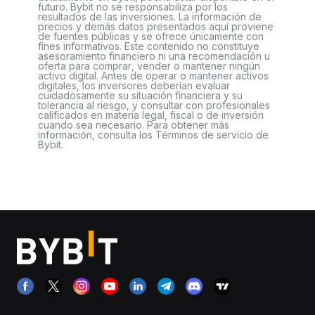
futuro. Bybit no se responsabiliza por los
resultados de las inversiones. La información de
precios y demás datos presentados aquí proviene
de fuentes públicas y se ofrece únicamente con
fines informativos. Este contenido no constituye
asesoramiento financiero ni una recomendación u
oferta para comprar, vender o mantener ningún
activo digital. Antes de operar o mantener activos
digitales, los inversores deberían evaluar
cuidadosamente su situación financiera y su
tolerancia al riesgo, y consultar con profesionales
calificados en materia legal, fiscal o de inversión
cuando sea necesario. Para obtener más
información, consulta los Términos de servicio de
Bybit.