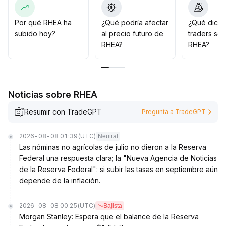
Como estrategia, se recomienda evitar los riesgos de
liquidez y de liquidación durante la última fase de
Por qué RHEA ha
¿Qué podría afectar
¿Qué dicen
negociación del contrato; los inversores conservadores
subido hoy?
al precio futuro de
traders so
deberían mantenerse al margen, mientras que los más
RHEA?
RHEA?
agresivos pueden intentar compras ligeras en el rango
de 0
.
024-0
.
027, con un stop estricto en 0
.
Noticias sobre RHEA
0235
.
Tras el retiro del contrato, se aconseja prestar atención
Resumir con TradeGPT
Pregunta a TradeGPT
a las oportunidades de liquidez en el mercado spot y
en derivados
.
2026-08-08 01:39
(UTC)
Neutral
Las nóminas no agrícolas de julio no dieron a la Reserva
Federal una respuesta clara; la "Nueva Agencia de Noticias
de la Reserva Federal": si subir las tasas en septiembre aún
depende de la inflación.
2026-08-08 00:25
(UTC)
Bajista
Morgan Stanley: Espera que el balance de la Reserva