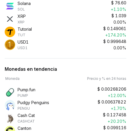
$
76.60
Solana
+1.10%
SOL
$
1.039
XRP
0.00%
XRP
$
0.149061
Tutorial
+174.20%
TUT
$
0.999648
USD1
0.00%
USD1
Monedas en tendencia
Moneda
Precio y % en 24 horas
$
0.00268206
Pump.fun
+12.00%
PUMP
$
0.00637822
Pudgy Penguins
+1.70%
PENGU
$
0.127458
Cash Cat
+20.20%
CASHCAT
$
0.099116
Canton