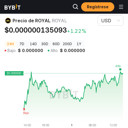
Regístrese
Precios de Criptomonedas
Precio de ROYAL ROYAL
Precio de ROYAL
ROYAL
USD
$0.000000135093
+1.22%
24H
7D
14D
30D
60D
200D
1Y
Bajo
$
0.000000
Alto
$
0.000000