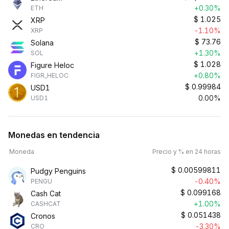
+0.30%
ETH
$
1.025
XRP
-1.10%
XRP
$
73.76
Solana
+1.30%
SOL
$
1.028
Figure Heloc
+0.80%
FIGR_HELOC
$
0.99984
USD1
0.00%
USD1
Monedas en tendencia
Moneda
Precio y % en 24 horas
$
0.00599811
Pudgy Penguins
-0.40%
PENGU
$
0.099168
Cash Cat
+1.00%
CASHCAT
$
0.051438
Cronos
-3.30%
CRO