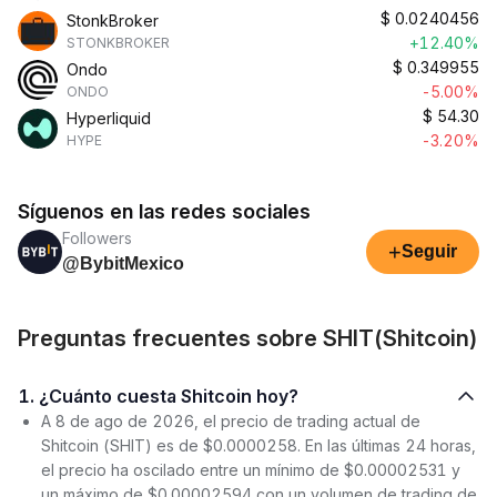
$
0.0240456
StonkBroker
+12.40%
STONKBROKER
$
0.349955
Ondo
-5.00%
ONDO
$
54.30
Hyperliquid
-3.20%
HYPE
Síguenos en las redes sociales
Followers
+
Seguir
@BybitMexico
Preguntas frecuentes sobre SHIT(Shitcoin)
1. ¿Cuánto cuesta Shitcoin hoy?
A 8 de ago de 2026, el precio de trading actual de
Shitcoin (SHIT) es de $0.0000258. En las últimas 24 horas,
el precio ha oscilado entre un mínimo de $0.00002531 y
un máximo de $0.00002594 con un volumen de trading de