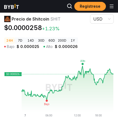
Regístrese
Precios de Criptomonedas
Precio de Shitcoin SHIT
Precio de Shitcoin
SHIT
USD
$0.0000258
+1.23%
24H
7D
14D
30D
60D
200D
1Y
Bajo
$
0.000025
Alto
$
0.000026