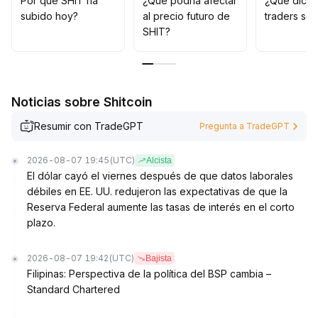
Por qué SHIT ha
¿Qué podría afectar
¿Qué dicen
subido hoy?
al precio futuro de
traders so
SHIT?
Noticias sobre Shitcoin
Resumir con TradeGPT
Pregunta a TradeGPT
2026-08-07 19:45
(UTC)
Alcista
El dólar cayó el viernes después de que datos laborales
débiles en EE. UU. redujeron las expectativas de que la
Reserva Federal aumente las tasas de interés en el corto
plazo.
2026-08-07 19:42
(UTC)
Bajista
Filipinas: Perspectiva de la política del BSP cambia –
Standard Chartered