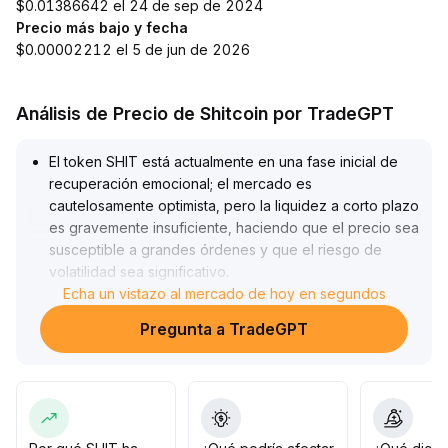
$0.01386642 el 24 de sep de 2024
Precio más bajo y fecha
$0.00002212 el 5 de jun de 2026
Análisis de Precio de Shitcoin por TradeGPT
El token SHIT está actualmente en una fase inicial de
recuperación emocional; el mercado es
cautelosamente optimista, pero la liquidez a corto plazo
es gravemente insuficiente, haciendo que el precio sea
susceptible a grandes órdenes y que el riesgo de
volatilidad sea significativo
.
Se recomienda a los inversores probar con pequeñas
Echa un vistazo al mercado de hoy en segundos
posiciones en el rango de 0
.
Pregunta a TradeGPT
018—0
.
022, seguir de cerca el volumen de operaciones y el
flujo de fondos, evitar compras grandes antes de un
aumento significativo en el volumen, y establecer stop-
loss estrictos para evitar riesgos de liquidez
.