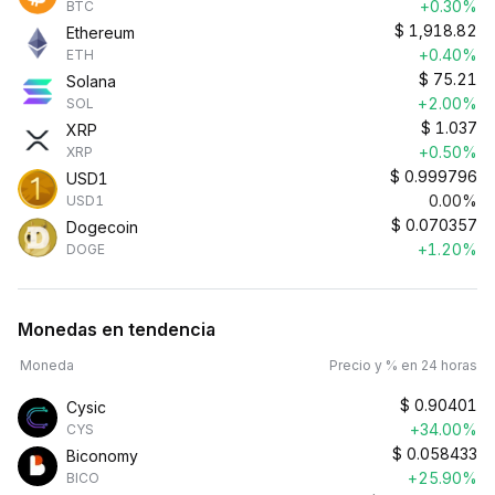
+0.30%
BTC
$
1,918.82
Ethereum
+0.40%
ETH
$
75.21
Solana
+2.00%
SOL
$
1.037
XRP
+0.50%
XRP
$
0.999796
USD1
0.00%
USD1
$
0.070357
Dogecoin
+1.20%
DOGE
Monedas en tendencia
Moneda
Precio y % en 24 horas
$
0.90401
Cysic
+34.00%
CYS
$
0.058433
Biconomy
+25.90%
BICO