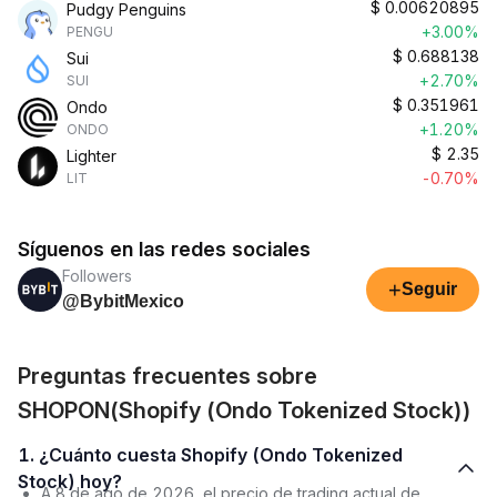
$
0.00620895
Pudgy Penguins
+3.00%
PENGU
$
0.688138
Sui
+2.70%
SUI
$
0.351961
Ondo
+1.20%
ONDO
$
2.35
Lighter
-0.70%
LIT
Síguenos en las redes sociales
Followers
+
Seguir
@BybitMexico
Preguntas frecuentes sobre
SHOPON(Shopify (Ondo Tokenized Stock))
1. ¿Cuánto cuesta Shopify (Ondo Tokenized
Stock) hoy?
A 8 de ago de 2026, el precio de trading actual de