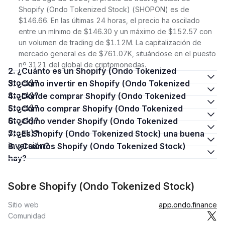
Shopify (Ondo Tokenized Stock) (SHOPON) es de
$146.66. En las últimas 24 horas, el precio ha oscilado
entre un mínimo de $146.30 y un máximo de $152.57 con
un volumen de trading de $1.12M. La capitalización de
mercado general es de $761.07K, situándose en el puesto
nº 3121 del global de criptomonedas.
2. ¿Cuánto es un Shopify (Ondo Tokenized
Stock)?
3. ¿Cómo invertir en Shopify (Ondo Tokenized
Stock)?
4. ¿Dónde comprar Shopify (Ondo Tokenized
Stock)?
5. ¿Cómo comprar Shopify (Ondo Tokenized
Stock)?
6. ¿Cómo vender Shopify (Ondo Tokenized
Stock)?
7. ¿Es Shopify (Ondo Tokenized Stock) una buena
inversión?
8. ¿Cuántos Shopify (Ondo Tokenized Stock)
hay?
Sobre Shopify (Ondo Tokenized Stock)
Sitio web
app.ondo.finance
Comunidad