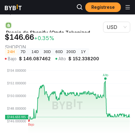
Regístrese
Precios de
Precio de Shopify (Ondo Tokenized Stock)
Criptomonedas
SHOPON
USD
Precio de Shopify (Ondo Tokenized
$146.66
+0.35%
Stock)
SHOPON
24H
7D
14D
30D
60D
200D
1Y
Bajo
$
146.087462
Alto
$
152.338200