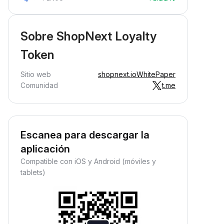
Sobre ShopNext Loyalty
Token
Sitio web
shopnext.io
WhitePaper
Comunidad
t.me
Escanea para descargar la
aplicación
Compatible con iOS y Android (móviles y
tablets)