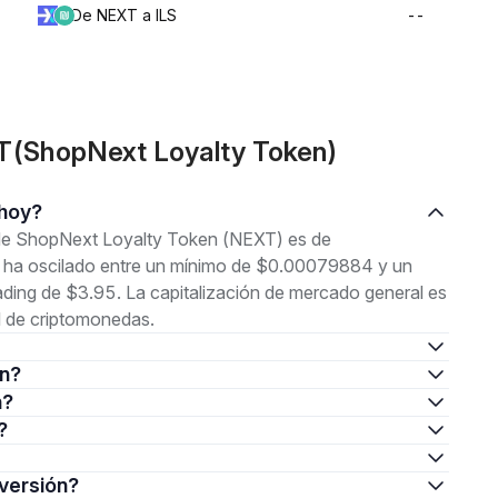
De NEXT a ILS
--
T(ShopNext Loyalty Token)
 hoy?
l de ShopNext Loyalty Token (NEXT) es de
o ha oscilado entre un mínimo de $0.00079884 y un
ng de $3.95. La capitalización de mercado general es
l de criptomonedas.
en?
n?
?
nversión?