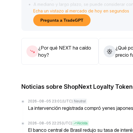
A mediano y largo plazo, se puede considerar cons
Echa un vistazo al mercado de hoy en segundos
tamaño de la posición, configurar stop-loss dinámi
cambios bruscos en el sentimiento
.
Pregunta a TradeGPT
¿Por qué NEXT ha caído
¿Qué pod
hoy?
precio 
Noticias sobre ShopNext Loyalty Token
2026-08-05 23:01
(UTC)
Neutral
La intervención registrada compró yenes japone
2026-08-05 22:25
(UTC)
Alcista
El banco central de Brasil redujo su tasa de inte