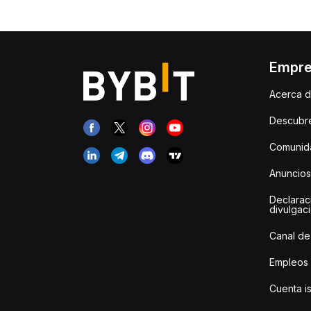
Empr
Acerca d
Descubr
Comunida
Anuncios
Declarac
divulgac
Canal de
Empleos
Cuenta i