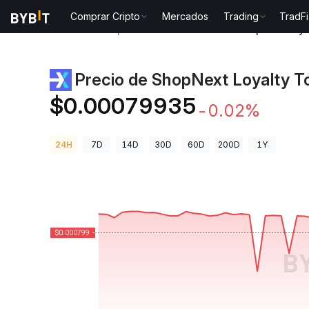
Comprar Cripto
Mercados
Trading
TradFi
Precios de Criptomonedas
Precio de ShopNext Loy
Precio de ShopNext Loyalty T
$0.00079935
-0.02%
24H
7D
14D
30D
60D
200D
1Y