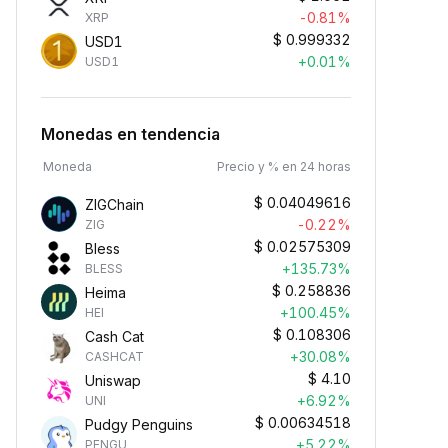
-0.81%
XRP
$
0.999332
USD1
+0.01%
USD1
Monedas en tendencia
Moneda
Precio y % en 24 horas
$
0.04049616
ZIGChain
-0.22%
ZIG
$
0.02575309
Bless
+135.73%
BLESS
$
0.258836
Heima
+100.45%
HEI
$
0.108306
Cash Cat
+30.08%
CASHCAT
$
4.10
Uniswap
+6.92%
UNI
$
0.00634518
Pudgy Penguins
+5.22%
PENGU