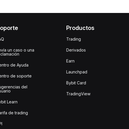
oporte
Productos
AQ
Trading
nvía un caso o una
Derivados
eclamación
Earn
entro de Ayuda
Launchpad
entro de soporte
Bybit Card
ugerencias del
suario
TradingView
bit Learn
rifa de trading
PI