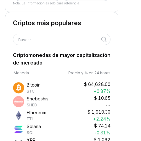
Nota: La información es solo para referencia.
Criptos más populares
Buscar
Criptomonedas de mayor capitalización
de mercado
Moneda
Precio y % en 24 horas
$
64,628.00
Bitcoin
+0.87%
BTC
$
10.65
Sheboshis
--
SHEB
$
1,910.30
Ethereum
+2.24%
ETH
$
74.14
Solana
+0.81%
SOL
$
1.062
XRP