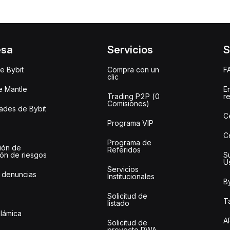
esa
Servicios
S
e Bybit
Compra con un
F
clic
e Mantle
E
Trading P2P (0
r
Comisiones)
des de Bybit
C
Programa VIP
C
Programa de
ión de
Referidos
ión de riesgos
S
U
Servicios
 denuncias
Institucionales
By
Solicitud de
Ta
listado
slámica
A
Solicitud de
proyecto RWA