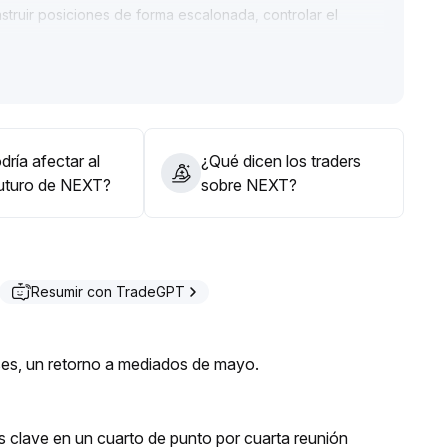
truir posiciones de forma escalonada, controlar el
cos y enfocarse en prevenir riesgos de falsas rupturas y
ría afectar al
¿Qué dicen los traders
futuro de NEXT?
sobre NEXT?
Resumir con TradeGPT
ses, un retorno a mediados de mayo.
rés clave en un cuarto de punto por cuarta reunión