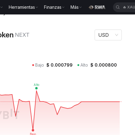
Herramientas
Finanzas
Más
🔥
XAU
alty Token NEXT
oken
NEXT
USD
Bajo
$
0.000799
Alto
$
0.000800