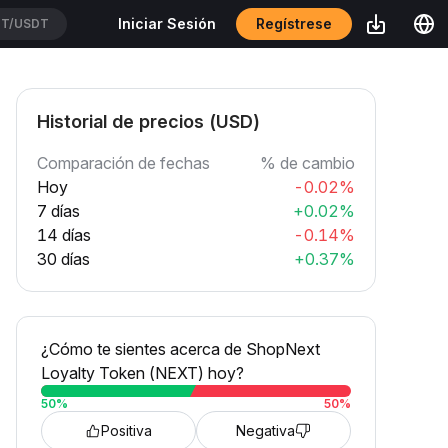
Regístrese
Iniciar Sesión
T/USDT
Historial de precios (USD)
Comparación de fechas
% de cambio
Hoy
-0.02%
7 días
+0.02%
14 días
-0.14%
30 días
+0.37%
¿Cómo te sientes acerca de ShopNext
Loyalty Token (NEXT) hoy?
50
%
50
%
Positiva
Negativa