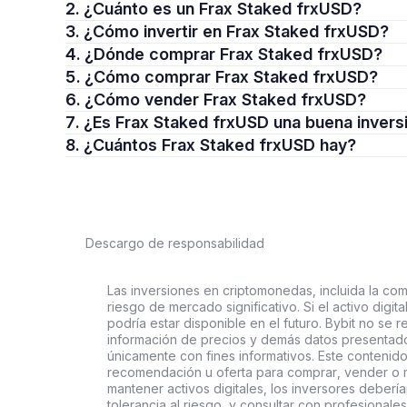
2. ¿Cuánto es un Frax Staked frxUSD?
3. ¿Cómo invertir en Frax Staked frxUSD?
4. ¿Dónde comprar Frax Staked frxUSD?
5. ¿Cómo comprar Frax Staked frxUSD?
6. ¿Cómo vender Frax Staked frxUSD?
7. ¿Es Frax Staked frxUSD una buena invers
8. ¿Cuántos Frax Staked frxUSD hay?
Descargo de responsabilidad
Las inversiones en criptomonedas, incluida la comp
riesgo de mercado significativo. Si el activo digi
podría estar disponible en el futuro. Bybit no se r
información de precios y demás datos presentado
únicamente con fines informativos. Este contenido
recomendación u oferta para comprar, vender o ma
mantener activos digitales, los inversores deberí
tolerancia al riesgo, y consultar con profesionales