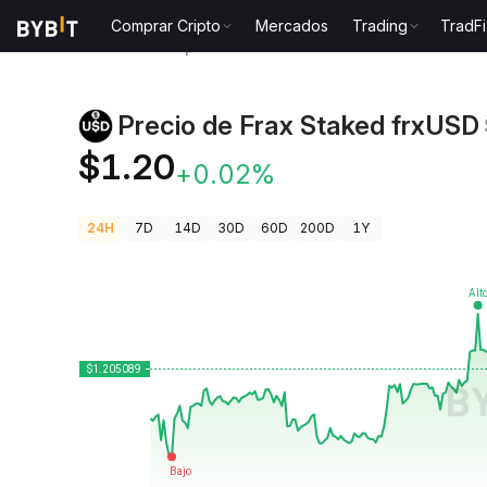
Comprar Cripto
Mercados
Trading
TradFi
Precios de Criptomonedas
Precio de Frax Staked f
Precio de Frax Staked frxUSD
$1.20
+0.02%
24H
7D
14D
30D
60D
200D
1Y