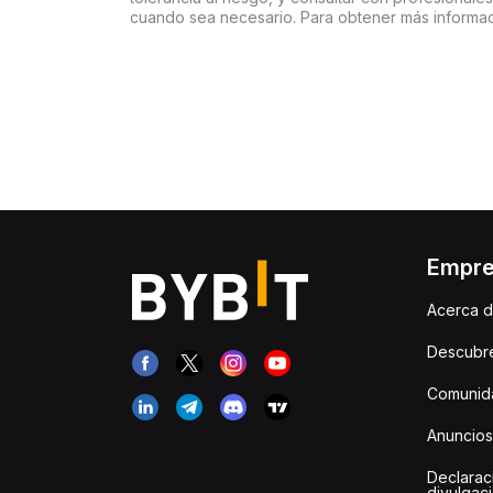
cuando sea necesario. Para obtener más informaci
Empr
Acerca d
Descubr
Comunida
Anuncios
Declarac
divulgac