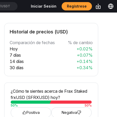
Regístrese
Iniciar Sesión
/USDT
Historial de precios (USD)
Comparación de fechas
% de cambio
Hoy
+0.02%
7 días
+0.07%
14 días
+0.14%
30 días
+0.34%
¿Cómo te sientes acerca de Frax Staked
frxUSD (SFRXUSD) hoy?
50
%
50
%
Positiva
Negativa