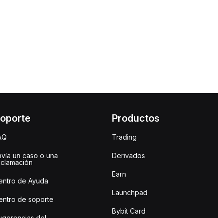
oporte
Productos
AQ
Trading
nvía un caso o una
Derivados
eclamación
Earn
entro de Ayuda
Launchpad
entro de soporte
Bybit Card
ugerencias del