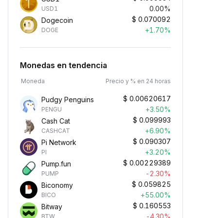
0.00%
USD1
$
0.070092
Dogecoin
+1.70%
DOGE
Monedas en tendencia
Moneda
Precio y % en 24 horas
$
0.00620617
Pudgy Penguins
+3.50%
PENGU
$
0.099993
Cash Cat
+6.90%
CASHCAT
$
0.090307
Pi Network
+3.20%
PI
$
0.00229389
Pump.fun
-2.30%
PUMP
$
0.059825
Biconomy
+55.00%
BICO
$
0.160553
Bitway
-4.30%
BTW