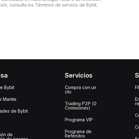
ón, consulta los Términos de servicio de Bybit.
esa
Servicios
S
e Bybit
Compra con un
F
clic
e Mantle
E
Trading P2P (0
r
Comisiones)
des de Bybit
C
Programa VIP
C
Programa de
ión de
Referidos
ión de riesgos
S