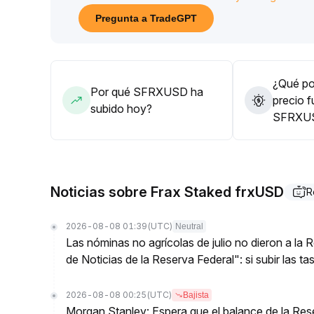
careciendo de fuerza para subir
.
Pregunta a TradeGPT
Se aconseja a los inversionistas aprovechar el re
objetivos de ganancia claros; para estrategias a l
mejora en los fundamentos
.
¿Qué pod
Por qué SFRXUSD ha
precio f
subido hoy?
SFRXU
Noticias sobre Frax Staked frxUSD
R
2026-08-08 01:39
(UTC)
Neutral
Las nóminas no agrícolas de julio no dieron a la
de Noticias de la Reserva Federal": si subir las t
2026-08-08 00:25
(UTC)
Bajista
Morgan Stanley: Espera que el balance de la Res