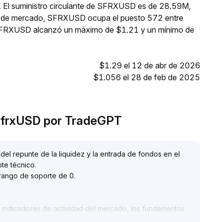
. El suministro circulante de SFRXUSD es de 28.59M,
ón de mercado, SFRXUSD ocupa el puesto 572 entre
, SFRXUSD alcanzó un máximo de $1.21 y un mínimo de
$1.29 el 12 de abr de 2026
$1.056 el 28 de feb de 2025
d frxUSD por TradeGPT
el repunte de la liquidez y la entrada de fondos en el
ote técnico
.
 rango de soporte de 0
.
 indicadores de actividad del mercado, los fundamentos
 de negociación y comisiones en mínimos temporales,