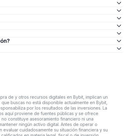
ión?
ra de y otros recursos digitales en Bybit, implican un
tal que buscas no está disponible actualmente en Bybit,
esponsabiliza por los resultados de las inversiones. La
s aquí proviene de fuentes públicas y se ofrece
 no constituye asesoramiento financiero ni una
ntener ningún activo digital. Antes de operar o
an evaluar cuidadosamente su situación financiera y su
 calificados en materia legal, fiscal o de inversión