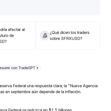
bote de corto plazo, pero mantener posiciones ligeras y
argo plazo, lo mejor es ser cauteloso y esperar señales de
ría afectar al
¿Qué dicen los traders
uturo de
sobre SFRXUSD?
SD?
esumir con TradeGPT
 Reserva Federal una respuesta clara; la "Nueva Agencia
asas en septiembre aún depende de la inflación.
erva Federal se reduzca en $1.5 billones