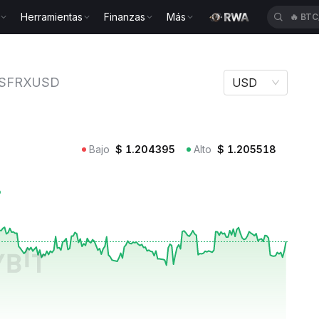
Herramientas
Finanzas
Más
🔥
BTC
rxUSD SFRXUSD
SFRXUSD
USD
Bajo
$
1.204395
Alto
$
1.205518