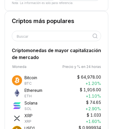
Nota: La información es solo para referencia.
Criptos más populares
Buscar
Criptomonedas de mayor capitalización
de mercado
Moneda
Precio y % en 24 horas
$
64,978.00
Bitcoin
+1.20%
BTC
$
1,916.00
Ethereum
+1.10%
ETH
$
74.65
Solana
+2.90%
SOL
$
1.033
XRP
+1.60%
XRP
$
0.999934
USD1