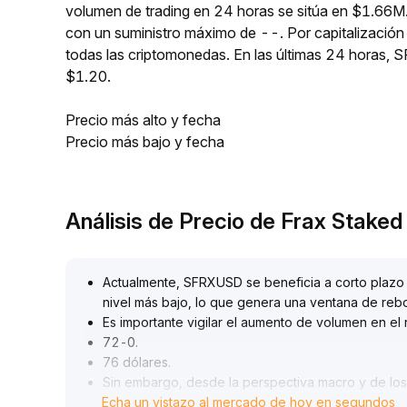
volumen de trading en 24 horas se sitúa en $1.66M
con un suministro máximo de --. Por capitalizaci
todas las criptomonedas. En las últimas 24 horas
$1.20.
Precio más alto y fecha
Precio más bajo y fecha
Análisis de Precio de Frax Stake
Actualmente, SFRXUSD se beneficia a corto plazo d
nivel más bajo, lo que genera una ventana de reb
Es importante vigilar el aumento de volumen en el
72-0
.
76 dólares
.
Sin embargo, desde la perspectiva macro y de los
Echa un vistazo al mercado de hoy en segundos
a largo plazo siguen bajo presión, con volúmenes