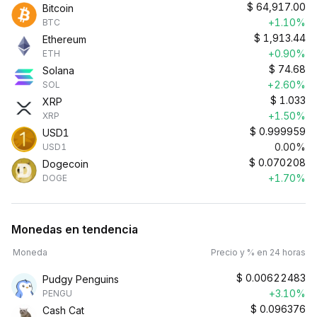
$
64,917.00
Bitcoin
+1.10%
BTC
$
1,913.44
Ethereum
+0.90%
ETH
$
74.68
Solana
+2.60%
SOL
$
1.033
XRP
+1.50%
XRP
$
0.999959
USD1
0.00%
USD1
$
0.070208
Dogecoin
+1.70%
DOGE
Monedas en tendencia
Moneda
Precio y % en 24 horas
$
0.00622483
Pudgy Penguins
+3.10%
PENGU
$
0.096376
Cash Cat