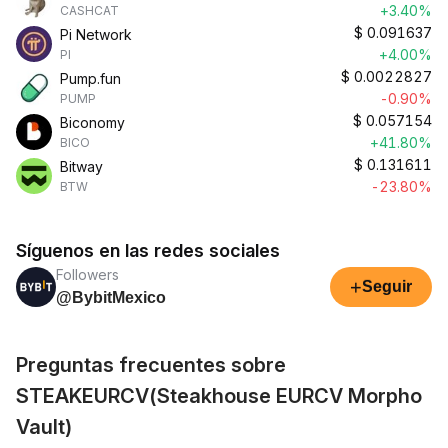
+3.40%
CASHCAT
$
0.091637
Pi Network
+4.00%
PI
$
0.0022827
Pump.fun
-0.90%
PUMP
$
0.057154
Biconomy
+41.80%
BICO
$
0.131611
Bitway
-23.80%
BTW
Síguenos en las redes sociales
Followers
+
Seguir
@BybitMexico
Preguntas frecuentes sobre
STEAKEURCV(Steakhouse EURCV Morpho
Vault)