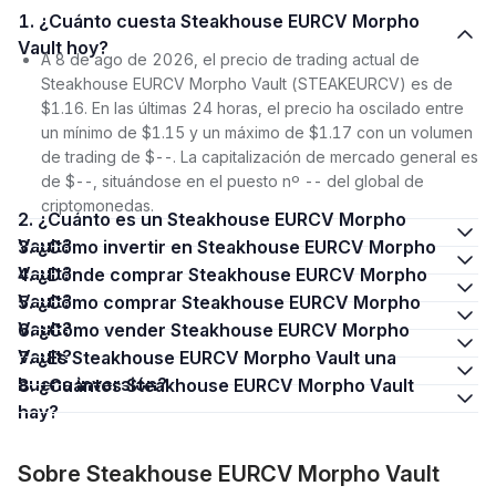
1. ¿Cuánto cuesta Steakhouse EURCV Morpho
Vault hoy?
A 8 de ago de 2026, el precio de trading actual de
Steakhouse EURCV Morpho Vault (STEAKEURCV) es de
$1.16. En las últimas 24 horas, el precio ha oscilado entre
un mínimo de $1.15 y un máximo de $1.17 con un volumen
de trading de $--. La capitalización de mercado general es
de $--, situándose en el puesto nº -- del global de
criptomonedas.
2. ¿Cuánto es un Steakhouse EURCV Morpho
Vault?
3. ¿Cómo invertir en Steakhouse EURCV Morpho
Vault?
4. ¿Dónde comprar Steakhouse EURCV Morpho
Vault?
5. ¿Cómo comprar Steakhouse EURCV Morpho
Vault?
6. ¿Cómo vender Steakhouse EURCV Morpho
Vault?
7. ¿Es Steakhouse EURCV Morpho Vault una
buena inversión?
8. ¿Cuántos Steakhouse EURCV Morpho Vault
hay?
Sobre Steakhouse EURCV Morpho Vault