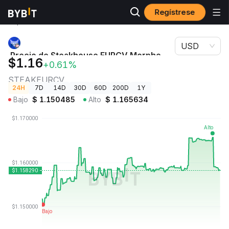
Regístrese
Precios de
Precio de Steakhouse EURCV Morpho Vault
Criptomonedas
STEAKEURCV
USD
Precio de Steakhouse EURCV Morpho
$1.16
+0.61%
Vault
STEAKEURCV
24H
7D
14D
30D
60D
200D
1Y
Bajo
$
1.150485
Alto
$
1.165634