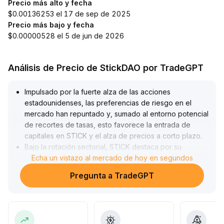
Precio más alto y fecha
$0.00136253 el 17 de sep de 2025
Precio más bajo y fecha
$0.00000528 el 5 de jun de 2026
Análisis de Precio de StickDAO por TradeGPT
Impulsado por la fuerte alza de las acciones
estadounidenses, las preferencias de riesgo en el
mercado han repuntado y, sumado al entorno potencial
de recortes de tasas, esto favorece la entrada de
capitales en STICK y el alza de precios a corto plazo
.
Bajo la rotación sectorial, STICK destaca por su
potencial de crecimiento a mediano y largo plazo,
Echa un vistazo al mercado de hoy en segundos
ganando atención y mostrando valor para la asignación
Pregunta a TradeGPT
de fondos
.
En cuanto a estrategias, se recomienda vigilar
especialmente el rompimiento de las resistencias
previas; si se supera de forma efectiva y se consolida,
se confirmará un nuevo impulso alcista
.