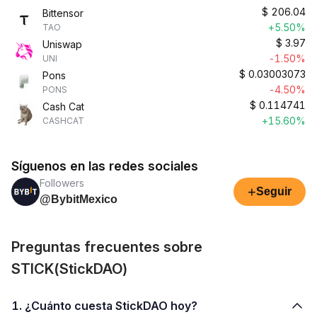
$
206.04
Bittensor
+5.50%
TAO
$
3.97
Uniswap
-1.50%
UNI
$
0.03003073
Pons
-4.50%
PONS
$
0.114741
Cash Cat
+15.60%
CASHCAT
Síguenos en las redes sociales
Followers
+
Seguir
@BybitMexico
Preguntas frecuentes sobre
STICK(StickDAO)
1. ¿Cuánto cuesta StickDAO hoy?