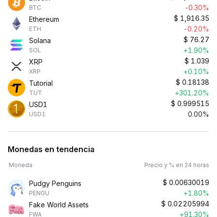
-0.30%
BTC
$
1,916.35
Ethereum
-0.20%
ETH
$
76.27
Solana
+1.90%
SOL
$
1.039
XRP
+0.10%
XRP
$
0.18138
Tutorial
+301.20%
TUT
$
0.999515
USD1
0.00%
USD1
Monedas en tendencia
Moneda
Precio y % en 24 horas
$
0.00630019
Pudgy Penguins
+1.80%
PENGU
$
0.02205994
Fake World Assets
+91.30%
FWA