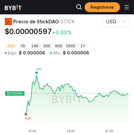
Regístrese
Precios de Criptomonedas
Precio de StickDAO STICK
Precio de StickDAO
STICK
USD
$0.00000597
+0.33%
24H
7D
14D
30D
60D
200D
1Y
Bajo
$
0.000006
Alto
$
0.000006