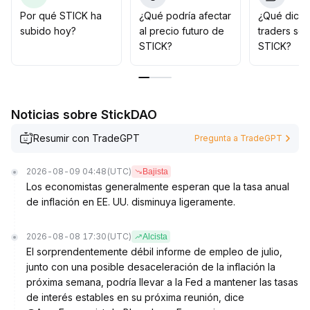
De lo contrario, si no se mantiene el soporte clave, hay
Por qué STICK ha
¿Qué podría afectar
¿Qué dicen
que prevenir riesgos de corrección
.
subido hoy?
al precio futuro de
traders so
STICK?
STICK?
Noticias sobre StickDAO
Resumir con TradeGPT
Pregunta a TradeGPT
2026-08-09 04:48
(UTC)
Bajista
Los economistas generalmente esperan que la tasa anual
de inflación en EE. UU. disminuya ligeramente.
2026-08-08 17:30
(UTC)
Alcista
El sorprendentemente débil informe de empleo de julio,
junto con una posible desaceleración de la inflación la
próxima semana, podría llevar a la Fed a mantener las tasas
de interés estables en su próxima reunión, dice