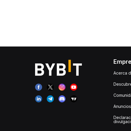
Empr
Acerca d
Descubr
Comunida
Anuncios
Declarac
divulgac