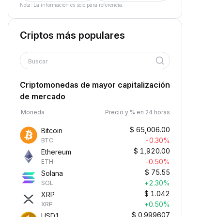
Nota: La información es solo para referencia.
Criptos más populares
Buscar
Criptomonedas de mayor capitalización
de mercado
Moneda
Precio y % en 24 horas
$
65,006.00
Bitcoin
-0.30%
BTC
$
1,920.00
Ethereum
-0.50%
ETH
$
75.55
Solana
+2.30%
SOL
$
1.042
XRP
+0.50%
XRP
$
0.999607
USD1