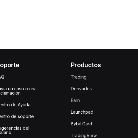
oporte
Productos
AQ
Trading
nvía un caso o una
Derivados
eclamación
Earn
entro de Ayuda
Launchpad
entro de soporte
Bybit Card
ugerencias del
suario
TradingView