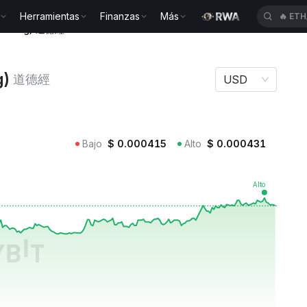
Herramientas
Finanzas
Más
🔥
ETH
e Ching) 道德經
g)
道德經
USD
Bajo
$
0.000415
Alto
$
0.000431