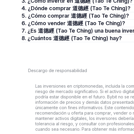
3. ¿Cómo invertir en 道德經 (Tao Te Ching)?
4. ¿Dónde comprar 道德經 (Tao Te Ching)?
5. ¿Cómo comprar 道德經 (Tao Te Ching)?
6. ¿Cómo vender 道德經 (Tao Te Ching)?
7. ¿Es 道德經 (Tao Te Ching) una buena inve
8. ¿Cuántos 道德經 (Tao Te Ching) hay?
Descargo de responsabilidad
Las inversiones en criptomonedas, incluida la comp
riesgo de mercado significativo. Si el activo digi
podría estar disponible en el futuro. Bybit no se r
información de precios y demás datos presentado
únicamente con fines informativos. Este contenido
recomendación u oferta para comprar, vender o ma
mantener activos digitales, los inversores deberí
tolerancia al riesgo, y consultar con profesionales
cuando sea necesario. Para obtener más informaci