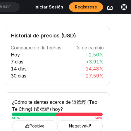
Regístrese
Iniciar Sesión
/USDT
Historial de precios (USD)
Comparación de fechas
% de cambio
Hoy
+2.50%
7 días
+3.91%
14 días
-14.48%
30 días
-27.59%
¿Cómo te sientes acerca de 道德經 (Tao
Te Ching) (道德經) hoy?
50
%
50
%
Positiva
Negativa