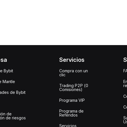
esa
Servicios
S
e Bybit
Compra con un
F
clic
e Mantle
E
Trading P2P (0
r
Comisiones)
des de Bybit
C
Programa VIP
C
Programa de
ión de
Referidos
ión de riesgos
S
U
Servicios