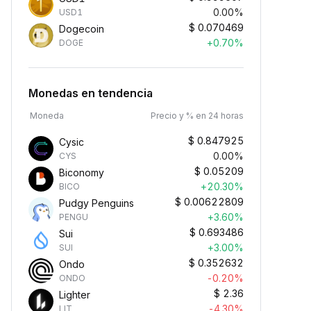
0.00%
USD1
$
0.070469
Dogecoin
+0.70%
DOGE
Monedas en tendencia
Moneda
Precio y % en 24 horas
$
0.847925
Cysic
0.00%
CYS
$
0.05209
Biconomy
+20.30%
BICO
$
0.00622809
Pudgy Penguins
+3.60%
PENGU
$
0.693486
Sui
+3.00%
SUI
$
0.352632
Ondo
-0.20%
ONDO
$
2.36
Lighter
-4.30%
LIT