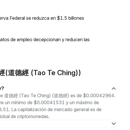
erva Federal se reduzca en $1.5 billones
 datos de empleo decepcionan y reducen las
德經(道德經 (Tao Te Ching))
y?
ual de 道德經 (Tao Te Ching) (道德經) es de $0.00042964.
 entre un mínimo de $0.00041531 y un máximo de
51. La capitalización de mercado general es de
lobal de criptomonedas.