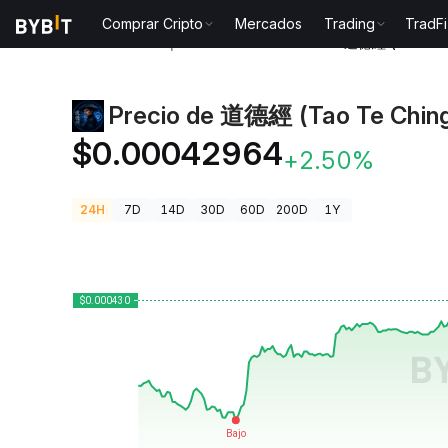
Comprar Cripto
Mercados
Trading
TradFi
Precios de Criptomonedas
Precio de 道德經 (Tao T
Precio de 道德經 (Tao Te Chin
$0.00042964
+2.50%
24H
7D
14D
30D
60D
200D
1Y