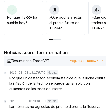
Es fundamental vigilar la zona de soporte entre 1
.
10 y 1
.
35, así como la fuerza en los retrocesos
.
Si no hay mejoras sustanciales en los flujos de capital,
Por qué TERRA ha
¿Qué podría afectar
¿Qué dicen
se debe estar atento al riesgo de retroceso tras
subido hoy?
al precio futuro de
traders so
rupturas falsas
.
TERRA?
TERRA?
Mantenga paradas estrictas y flexibilidad en la gestión
de las posiciones
.
Noticias sobre Terraformation
Resumir con TradeGPT
Pregunta a TradeGPT
2026-08-08 13:17
(UTC)
Neutral
Por qué un destacado economista dice que la lucha contra
la inflación de la Fed no se puede ganar solo con
aumentos de las tasas de interés
2026-08-08 01:39
(UTC)
Neutral
Las nóminas no agrícolas de julio no dieron a la Reserva