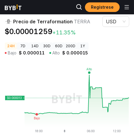
Regístrese
Precios de Criptomonedas
Precio de Terraformation TERRA
Precio de Terraformation
TERRA
USD
$0.00001259
+11.35%
24H
7D
14D
30D
60D
200D
1Y
Bajo
$
0.000011
Alto
$
0.000015