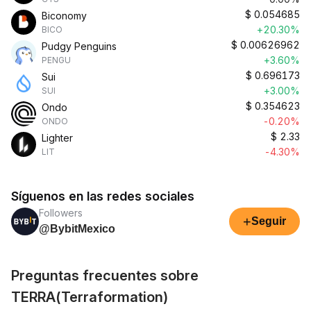
$
0.054685
Biconomy
+20.30%
BICO
$
0.00626962
Pudgy Penguins
+3.60%
PENGU
$
0.696173
Sui
+3.00%
SUI
$
0.354623
Ondo
-0.20%
ONDO
$
2.33
Lighter
-4.30%
LIT
Síguenos en las redes sociales
Followers
+
Seguir
@BybitMexico
Preguntas frecuentes sobre
TERRA(Terraformation)