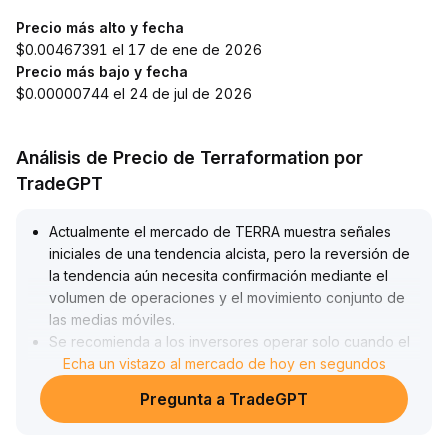
Precio más alto y fecha
$0.00467391 el 17 de ene de 2026
Precio más bajo y fecha
$0.00000744 el 24 de jul de 2026
Análisis de Precio de Terraformation por
TradeGPT
Actualmente el mercado de TERRA muestra señales
iniciales de una tendencia alcista, pero la reversión de
la tendencia aún necesita confirmación mediante el
volumen de operaciones y el movimiento conjunto de
las medias móviles
.
Se recomienda a los inversores operar solo cuando el
precio rompa niveles clave de manera efectiva
Echa un vistazo al mercado de hoy en segundos
acompañado de incremento en el volumen, y construir
Pregunta a TradeGPT
posiciones de forma gradual sin sobrecargar el capital
inicial
.