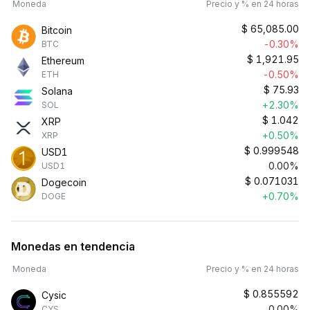
Moneda
Precio y % en 24 horas
$
65,085.00
Bitcoin
-0.30%
BTC
$
1,921.95
Ethereum
-0.50%
ETH
$
75.93
Solana
+2.30%
SOL
$
1.042
XRP
+0.50%
XRP
$
0.999548
USD1
0.00%
USD1
$
0.071031
Dogecoin
+0.70%
DOGE
Monedas en tendencia
Moneda
Precio y % en 24 horas
$
0.855592
Cysic
0.00%
CYS