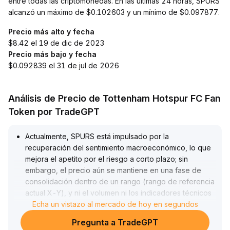
entre todas las criptomonedas. En las últimas 24 horas, SPURS
alcanzó un máximo de $0.102603 y un mínimo de $0.097877.
Precio más alto y fecha
$8.42 el 19 de dic de 2023
Precio más bajo y fecha
$0.092839 el 31 de jul de 2026
Análisis de Precio de Tottenham Hotspur FC Fan
Token por TradeGPT
Actualmente, SPURS está impulsado por la
recuperación del sentimiento macroeconómico, lo que
mejora el apetito por el riesgo a corto plazo; sin
embargo, el precio aún se mantiene en una fase de
consolidación dentro de un rango (rango de referencia
actual X-Y), y ni el volumen ni los indicadores técnicos
muestran una dirección clara de tendencia
Echa un vistazo al mercado de hoy en segundos
.
Se recomienda a los inversionistas mantener una actitud
Pregunta a TradeGPT
de observación a corto plazo, y la estrategia clave es: