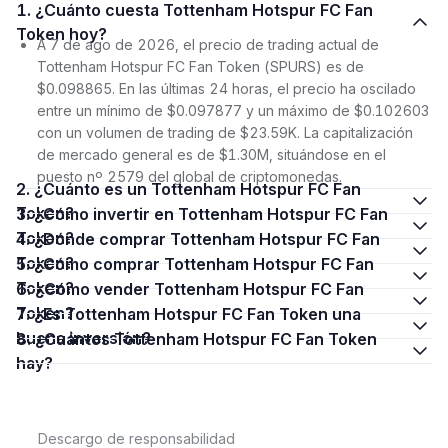
1. ¿Cuánto cuesta Tottenham Hotspur FC Fan
Token hoy?
A 7 de ago de 2026, el precio de trading actual de
Tottenham Hotspur FC Fan Token (SPURS) es de
$0.098865. En las últimas 24 horas, el precio ha oscilado
entre un mínimo de $0.097877 y un máximo de $0.102603
con un volumen de trading de $23.59K. La capitalización
de mercado general es de $1.30M, situándose en el
puesto nº 2579 del global de criptomonedas.
2. ¿Cuánto es un Tottenham Hotspur FC Fan
Token?
3. ¿Cómo invertir en Tottenham Hotspur FC Fan
Token?
4. ¿Dónde comprar Tottenham Hotspur FC Fan
Token?
5. ¿Cómo comprar Tottenham Hotspur FC Fan
Token?
6. ¿Cómo vender Tottenham Hotspur FC Fan
Token?
7. ¿Es Tottenham Hotspur FC Fan Token una
buena inversión?
8. ¿Cuántos Tottenham Hotspur FC Fan Token
hay?
Descargo de responsabilidad