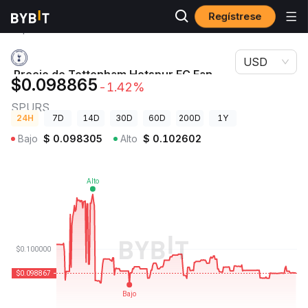
Regístrese
Precios de
Precio de Tottenham Hotspur FC Fan Token
Criptomonedas
SPURS
USD
Precio de Tottenham Hotspur FC Fan
$0.098865
-1.42%
Token
SPURS
24H
7D
14D
30D
60D
200D
1Y
Bajo
$
0.098305
Alto
$
0.102602