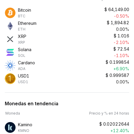
$
64,149.00
Bitcoin
-0.50%
BTC
$
1,894.82
Ethereum
0.00%
ETH
$
1.016
XRP
-2.10%
XRP
$
72.54
Solana
-1.10%
SOL
$
0.199854
Cardano
+6.90%
ADA
$
0.999587
USD1
0.00%
USD1
Monedas en tendencia
Moneda
Precio y % en 24 horas
$
0.02022644
Kamino
+12.40%
KMNO