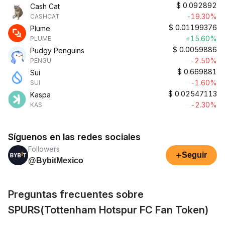
$
0.092892
Cash Cat
-19.30%
CASHCAT
$
0.01199376
Plume
+15.60%
PLUME
$
0.0059886
Pudgy Penguins
-2.50%
PENGU
$
0.669881
Sui
-1.60%
SUI
$
0.02547113
Kaspa
-2.30%
KAS
Síguenos en las redes sociales
Followers
+
Seguir
@BybitMexico
Preguntas frecuentes sobre
SPURS(Tottenham Hotspur FC Fan Token)