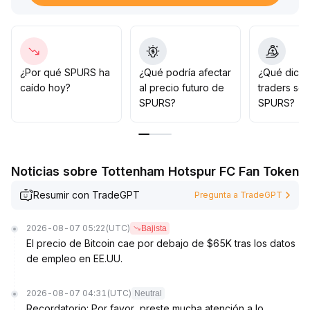
si el precio rompe eficazmente el límite superior del
rango con incremento de volumen, se puede
considerar aumentar posiciones siguiendo la tendencia;
si el precio pierde el soporte del límite inferior y
continúa con presión, se debe cortar las pérdidas de
¿Por qué SPURS ha
¿Qué podría afectar
¿Qué dicen
manera decidida, evitando seguir ciegamente los
caído hoy?
al precio futuro de
traders so
movimientos del mercado, y esperar a que la tendencia
SPURS?
SPURS?
sea más clara para realizar configuraciones
.
Noticias sobre Tottenham Hotspur FC Fan Token
Resumir con TradeGPT
Pregunta a TradeGPT
2026-08-07 05:22
(UTC)
Bajista
El precio de Bitcoin cae por debajo de $65K tras los datos
de empleo en EE.UU.
2026-08-07 04:31
(UTC)
Neutral
Recordatorio: Por favor, preste mucha atención a lo