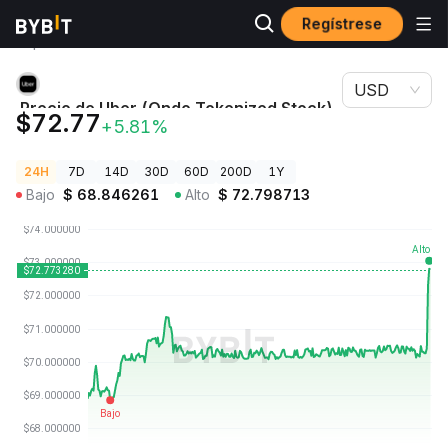
Regístrese
Precios de
Precio de Uber (Ondo Tokenized Stock)
Criptomonedas
UBERON
USD
Precio de Uber (Ondo Tokenized Stock)
$72.77
+5.81%
UBERON
24H
7D
14D
30D
60D
200D
1Y
Bajo
$
68.846261
Alto
$
72.798713