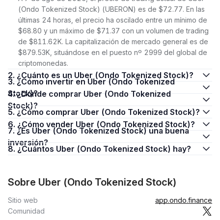
(Ondo Tokenized Stock) (UBERON) es de $72.77. En las
últimas 24 horas, el precio ha oscilado entre un mínimo de
$68.80 y un máximo de $71.37 con un volumen de trading
de $811.62K. La capitalización de mercado general es de
$879.53K, situándose en el puesto nº 2999 del global de
criptomonedas.
2. ¿Cuánto es un Uber (Ondo Tokenized Stock)?
3. ¿Cómo invertir en Uber (Ondo Tokenized
Stock)?
4. ¿Dónde comprar Uber (Ondo Tokenized
Stock)?
5. ¿Cómo comprar Uber (Ondo Tokenized Stock)?
6. ¿Cómo vender Uber (Ondo Tokenized Stock)?
7. ¿Es Uber (Ondo Tokenized Stock) una buena
inversión?
8. ¿Cuántos Uber (Ondo Tokenized Stock) hay?
Sobre Uber (Ondo Tokenized Stock)
Sitio web
app.ondo.finance
Comunidad