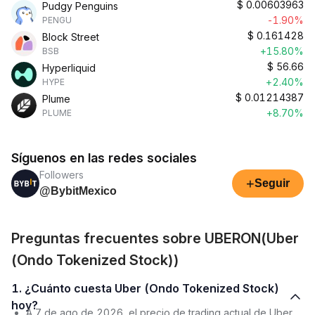
$
0.00603963
Pudgy Penguins
-1.90%
PENGU
$
0.161428
Block Street
+15.80%
BSB
$
56.66
Hyperliquid
+2.40%
HYPE
$
0.01214387
Plume
+8.70%
PLUME
Síguenos en las redes sociales
Followers
+
Seguir
@BybitMexico
Preguntas frecuentes sobre UBERON(Uber
(Ondo Tokenized Stock))
1. ¿Cuánto cuesta Uber (Ondo Tokenized Stock)
hoy?
A 7 de ago de 2026, el precio de trading actual de Uber