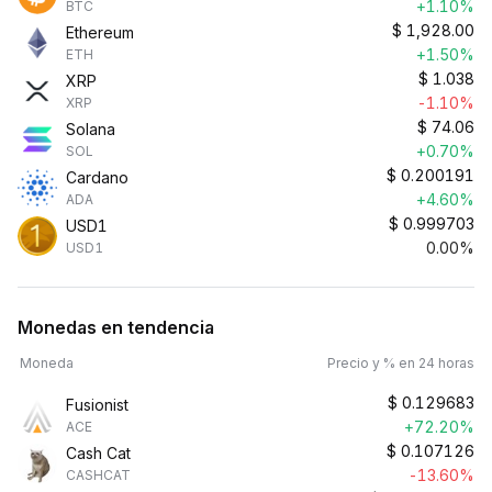
+1.10%
BTC
$
1,928.00
Ethereum
+1.50%
ETH
$
1.038
XRP
-1.10%
XRP
$
74.06
Solana
+0.70%
SOL
$
0.200191
Cardano
+4.60%
ADA
$
0.999703
USD1
0.00%
USD1
Monedas en tendencia
Moneda
Precio y % en 24 horas
$
0.129683
Fusionist
+72.20%
ACE
$
0.107126
Cash Cat
-13.60%
CASHCAT