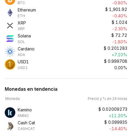
-0.80%
BTC
$
1,901.92
Ethereum
-0.40%
ETH
$
1.024
XRP
-2.30%
XRP
$
72.72
Solana
-1.80%
SOL
$
0.201283
Cardano
+7.10%
ADA
$
0.999708
USD1
0.00%
USD1
Monedas en tendencia
Moneda
Precio y % en 24 horas
$
0.02009273
Kamino
+11.20%
KMNO
$
0.099935
Cash Cat
-14.40%
CASHCAT