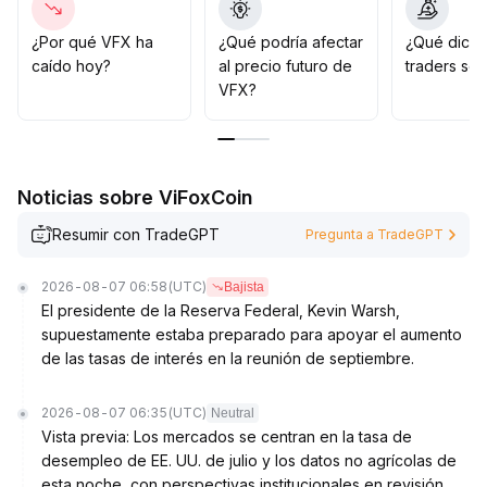
estrategias a mediano y largo plazo, es mejor distribuir
las compras en diferentes momentos para enfrentar la
¿Por qué VFX ha
¿Qué podría afectar
¿Qué dicen
incertidumbre y añadir más solo cuando haya señales
caído hoy?
al precio futuro de
traders so
claras de volumen y estructura, evitando el riesgo de
VFX?
perseguir precios altos
.
Noticias sobre ViFoxCoin
Resumir con TradeGPT
Pregunta a TradeGPT
2026-08-07 06:58
(UTC)
Bajista
El presidente de la Reserva Federal, Kevin Warsh,
supuestamente estaba preparado para apoyar el aumento
de las tasas de interés en la reunión de septiembre.
2026-08-07 06:35
(UTC)
Neutral
Vista previa: Los mercados se centran en la tasa de
desempleo de EE. UU. de julio y los datos no agrícolas de
esta noche, con perspectivas institucionales en revisión.