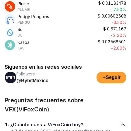
$
0.01183478
Plume
+7.50%
PLUME
$
0.00602608
Pudgy Penguins
-3.50%
PENGU
$
0.671167
Sui
-2.20%
SUI
$
0.02568501
Kaspa
-2.00%
KAS
Síguenos en las redes sociales
Followers
+
Seguir
@BybitMexico
Preguntas frecuentes sobre
VFX(ViFoxCoin)
1. ¿Cuánto cuesta ViFoxCoin hoy?