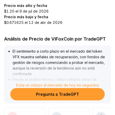
Precio más alto y fecha
$1.20 el 9 de jul de 2026
Precio más bajo y fecha
$0.671625 el 12 de abr de 2026
Análisis de Precio de ViFoxCoin por TradeGPT
El sentimiento a corto plazo en el mercado del token
VFX muestra señales de recuperación, con fondos de
gestión de riesgos comenzando a probar el mercado,
aunque la reversión de la tendencia aún no está
confirmada
.
Desde el análisis técnico, faltan señales claras de
soporte y resistencia, por lo que el precio podría
Echa un vistazo al mercado de hoy en segundos
fluctuar dentro de un rango, manteniéndose los riesgos
Pregunta a TradeGPT
de subidas o caídas bruscas
.
Se recomienda participar de forma exploratoria con
bajo apalancamiento o permanecer en observación en
el corto plazo, controlando la posición y los stops; para