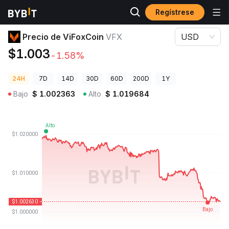
Regístrese
Precios de Criptomonedas
Precio de ViFoxCoin VFX
Precio de ViFoxCoin
VFX
USD
$1.003
-1.58%
24H
7D
14D
30D
60D
200D
1Y
Bajo
$
1.002363
Alto
$
1.019684