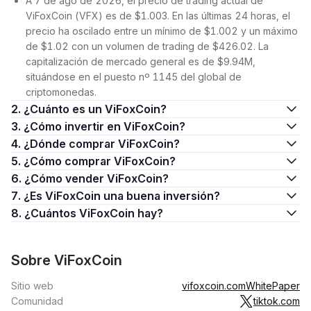
A 7 de ago de 2026, el precio de trading actual de
ViFoxCoin (VFX) es de $1.003. En las últimas 24 horas, el
precio ha oscilado entre un mínimo de $1.002 y un máximo
de $1.02 con un volumen de trading de $426.02. La
capitalización de mercado general es de $9.94M,
situándose en el puesto nº 1145 del global de
criptomonedas.
2. ¿Cuánto es un ViFoxCoin?
3. ¿Cómo invertir en ViFoxCoin?
4. ¿Dónde comprar ViFoxCoin?
5. ¿Cómo comprar ViFoxCoin?
6. ¿Cómo vender ViFoxCoin?
7. ¿Es ViFoxCoin una buena inversión?
8. ¿Cuántos ViFoxCoin hay?
Sobre ViFoxCoin
Sitio web
vifoxcoin.com
WhitePaper
Comunidad
tiktok.com