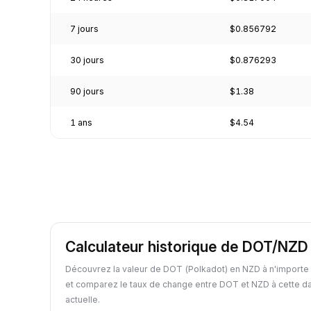
7 jours
$0.856792
30 jours
$0.876293
90 jours
$1.38
1 ans
$4.54
Calculateur historique de DOT/NZD
Découvrez la valeur de DOT (Polkadot) en NZD à n'importe
et comparez le taux de change entre DOT et NZD à cette da
actuelle.