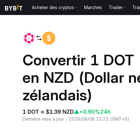
Acheter des cryptos
Marchés
Trader
Tra
Accueil
DOT to NZD
Convertir 1 DOT 
en NZD (Dollar 
zélandais)
1 DOT ≈ $1.39 NZD
▲
+0.90%
24h
Dernière mise à jour
：
2026/08/08 10:22
(
GMT+0
)