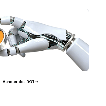
ution
Acheter des DOT