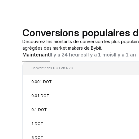
Conversions populaires 
Découvrez les montants de conversion les plus populai
agrégées des market makers de Bybit.
Maintenant
Il y a 24 heures
Il y a 1 mois
Il y a 1 an
Convertir des DOT en NZD
0.001 DOT
0.01 DOT
0.1 DOT
1 DOT
5 DOT