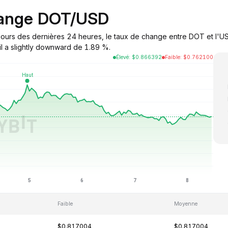
hange DOT/USD
ours des dernières 24 heures, le taux de change entre DOT et l'USD
il a slightly downward de 1.89 %.
Élevé
:
$
0.866392
Faible
:
$
0.762100
Faible
Moyenne
$0.817004
$0.817004