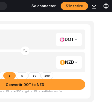
S’inscrire
Se connecter
T
DOT
NZD
1
5
10
100
Convertir DOT to NZD
is · Plus de 350 cryptos · Plus de 40 devises fiat