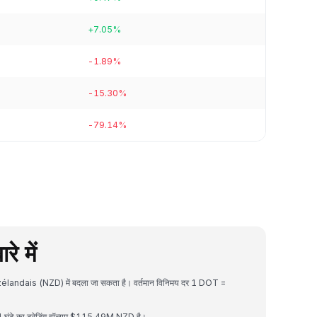
+7.05%
-1.89%
-15.30%
-79.14%
े में
zélandais (NZD) में बदला जा सकता है। वर्तमान विनिमय दर 1 DOT =
ंटे का ट्रेडिंग वॉल्यूम $115.49M NZD है।