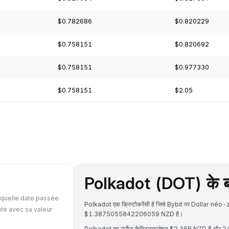
$0.782686
$0.820229
$0.758151
$0.820692
$0.758151
$0.977330
$0.758151
$2.05
Polkadot (DOT) के बार
 quelle date passée
Polkadot एक क्रिप्टोकरेंसी है जिसे Bybit पर Dollar néo-
te avec sa valeur
$1.3875055842206059 NZD है।
Polkadot का मार्केट कैपिटलाइजेशन $2.35B NZD है और 24 घ