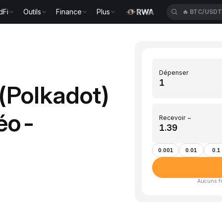
dFi
Outils
Finance
Plus
🔥
BTC/USD
Dépenser
(Polkadot)
néo-
Recevoir ~
0.001
0.01
0.1
Aucuns fra