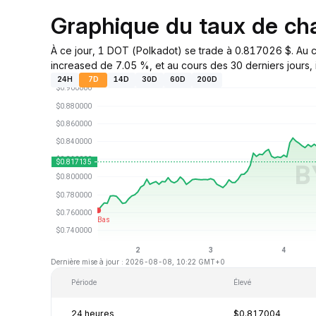
Graphique du taux de c
À ce jour, 1 DOT (Polkadot) se trade à 0.817026 $. Au c
increased de 7.05 %, et au cours des 30 derniers jours, 
24H
7D
14D
30D
60D
200D
Dernière mise à jour : 2026-08-08, 10:22 GMT+0
Période
Élevé
24 heures
$0.817004