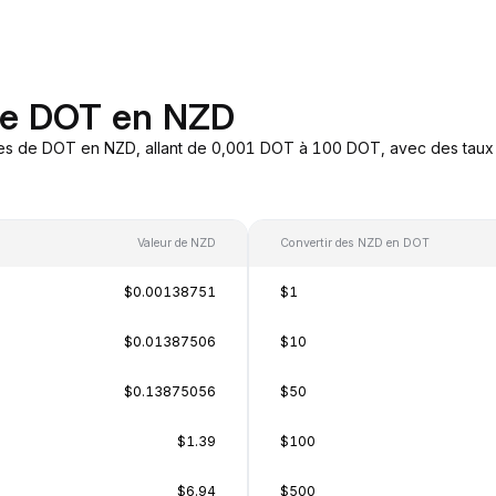
de DOT en NZD
res de DOT en NZD, allant de 0,001 DOT à 100 DOT, avec des taux d
Valeur de NZD
Convertir des NZD en DOT
$0.00138751
$1
$0.01387506
$10
$0.13875056
$50
$1.39
$100
$6.94
$500