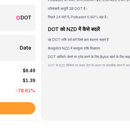
परिसंचारी आपूर्ति 2B DOT है।
DOT
पिछले 24 घंटों में, Polkadot 0.90% बढ़ा है।
DOT को NZD में कैसे बदलें
वह DOT राशि दर्ज करें जिसे आप बदलना चाहते हैं
Date
कैलकुलेटर NZD में समतुल्य राशि दिखाएगा
DOT खरीदने, बेचने या ट्रेड करने के लिए Bybit खाते के लिए साइ
DOT से NZD विनिमय दर बाजार डेटा के आधार पर वास्तविक समय में अपडे
$6.49
$1.39
-78.61
%