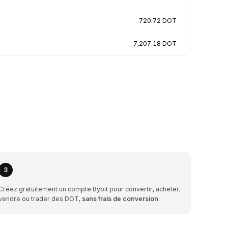
720.72 DOT
7,207.18 DOT
3
Créez gratuitement un compte Bybit pour convertir, acheter,
vendre ou trader des DOT,
sans frais de conversion
.