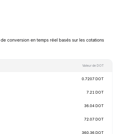
e conversion en temps réel basés sur les cotations
Valeur de DOT
0.7207 DOT
7.21 DOT
36.04 DOT
72.07 DOT
360.36 DOT