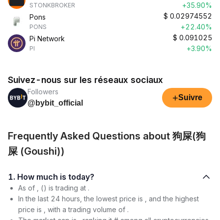
+35.90%
STONKBROKER
$
0.02974552
Pons
+22.40%
PONS
$
0.091025
Pi Network
+3.90%
PI
Suivez-nous sur les réseaux sociaux
Followers
+
Suivre
@bybit_official
Frequently Asked Questions about 狗屎(狗
屎 (Goushi))
1. How much is today?
As of , () is trading at .
In the last 24 hours, the lowest price is , and the highest
price is , with a trading volume of .