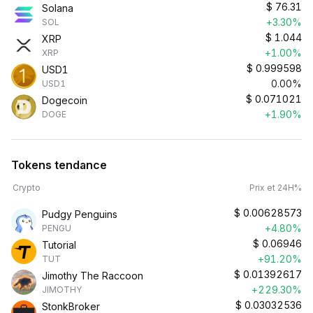
$
76.31
Solana
+3.30%
SOL
$
1.044
XRP
+1.00%
XRP
$
0.999598
USD1
0.00%
USD1
$
0.071021
Dogecoin
+1.90%
DOGE
Tokens tendance
Crypto
Prix et 24H%
$
0.00628573
Pudgy Penguins
+4.80%
PENGU
$
0.06946
Tutorial
+91.20%
TUT
$
0.01392617
Jimothy The Raccoon
+229.30%
JIMOTHY
$
0.03032536
StonkBroker