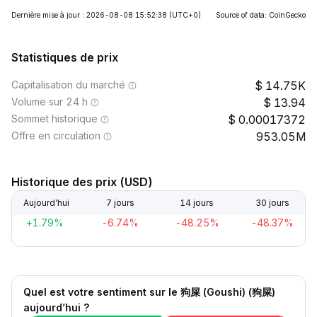
Dernière mise à jour : 2026-08-08 15:52:38
(UTC+0)
Source of data: CoinGecko
Statistiques de prix
Capitalisation du marché
14.75K
Volume sur 24 h
13.94
Sommet historique
0.00017372
Offre en circulation
953.05M
Historique des prix (USD)
Aujourd’hui
7 jours
14 jours
30 jours
+1.79%
-6.74%
-48.25%
-48.37%
Quel est votre sentiment sur le 狗屎 (Goushi) (狗屎)
aujourd’hui ?