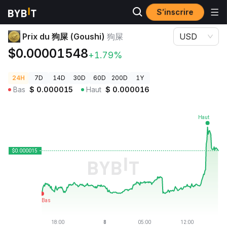
S’inscrire
Prix des cryptos
Prix du 狗屎 (Goushi) 狗屎
Prix du 狗屎 (Goushi)
狗屎
USD
$0.00001548
+1.79%
24H
7D
14D
30D
60D
200D
1Y
Bas
$
0.000015
Haut
$
0.000016