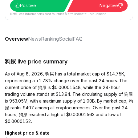
Positive
Negative
Note : ces informations sont fournies à titre indicatif uniquement.
Overview
News
Ranking
Social
FAQ
狗屎 live price summary
As of Aug 8, 2026, 狗屎 has a total market cap of $14.75K,
representing a +1.78% change over the past 24 hours. The
current price of 狗屎 is $0.00001548, while the 24-hour
trading volume stands at $13.94. The circulating supply of 狗屎
is 953.05M, with a maximum supply of 1.00B. By market cap, 狗
屎 ranks 9407 among all cryptocurrencies. Over the past 24
hours, 狗屎 reached a high of $0.00001563 and a low of
$0.0000152.
Highest price & date