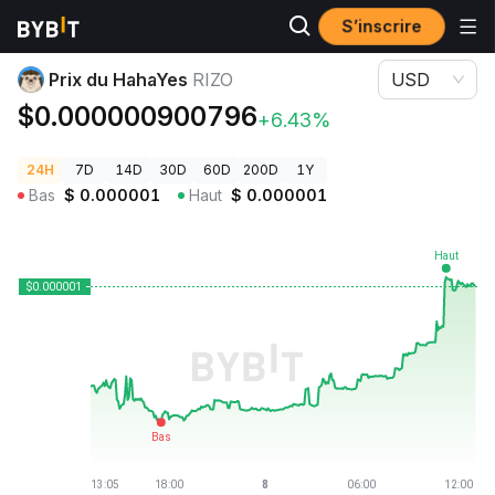
S’inscrire
Prix des cryptos
Prix du HahaYes RIZO
Prix du HahaYes
RIZO
USD
$0.000000900796
+6.43%
24H
7D
14D
30D
60D
200D
1Y
Bas
$
0.000001
Haut
$
0.000001