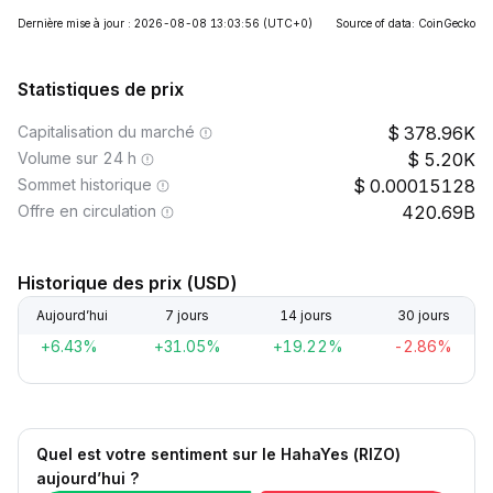
Dernière mise à jour : 2026-08-08 13:03:56
(UTC+0)
Source of data: CoinGecko
Statistiques de prix
Capitalisation du marché
378.96K
Volume sur 24 h
5.20K
Sommet historique
0.00015128
Offre en circulation
420.69B
Historique des prix (USD)
Aujourd’hui
7 jours
14 jours
30 jours
+6.43%
+31.05%
+19.22%
-2.86%
Quel est votre sentiment sur le HahaYes (RIZO)
aujourd’hui ?