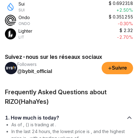
$
0.692318
Sui
+2.50%
SUI
$
0.351255
Ondo
-0.30%
ONDO
$
2.32
Lighter
-2.70%
LIT
Suivez-nous sur les réseaux sociaux
Followers
+
Suivre
@bybit_official
Frequently Asked Questions about
RIZO(HahaYes)
1. How much is today?
As of , () is trading at .
In the last 24 hours, the lowest price is , and the highest