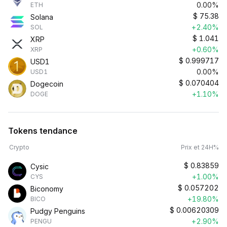
0.00%
ETH
$
75.38
Solana
+2.40%
SOL
$
1.041
XRP
+0.60%
XRP
$
0.999717
USD1
0.00%
USD1
$
0.070404
Dogecoin
+1.10%
DOGE
Tokens tendance
Crypto
Prix et 24H%
$
0.83859
Cysic
+1.00%
CYS
$
0.057202
Biconomy
+19.80%
BICO
$
0.00620309
Pudgy Penguins
+2.90%
PENGU