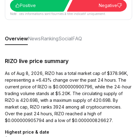
Positive
Negative
Note : ces informations sont fournies à titre indicatif uniquement.
Overview
News
Ranking
Social
FAQ
RIZO live price summary
As of Aug 8, 2026, RIZO has a total market cap of $378.96K,
representing a +6.43% change over the past 24 hours. The
current price of RIZO is $0.000000900796, while the 24-hour
trading volume stands at $5.20K. The circulating supply of
RIZO is 420.69B, with a maximum supply of 420.69B. By
market cap, RIZO ranks 3924 among all cryptocurrencies.
Over the past 24 hours, RIZO reached a high of
$0.000000905794 and a low of $0.000000826627.
Highest price & date