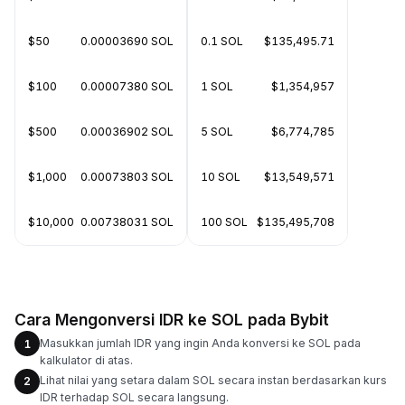
$50
0.00003690 SOL
0.1 SOL
$135,495.71
$100
0.00007380 SOL
1 SOL
$1,354,957
$500
0.00036902 SOL
5 SOL
$6,774,785
$1,000
0.00073803 SOL
10 SOL
$13,549,571
$10,000
0.00738031 SOL
100 SOL
$135,495,708
Cara Mengonversi IDR ke SOL pada Bybit
Masukkan jumlah IDR yang ingin Anda konversi ke SOL pada
1
kalkulator di atas.
Lihat nilai yang setara dalam SOL secara instan berdasarkan kurs
2
IDR terhadap SOL secara langsung.