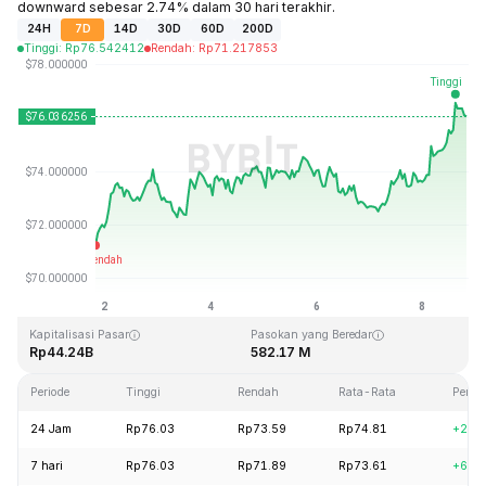
downward sebesar 2.74% dalam 30 hari terakhir.
24H
7D
14D
30D
60D
200D
Tinggi
:
Rp
76.542412
Rendah
:
Rp
71.217853
Terakhir Diperbarui: 2026-08-08, 19:48 GMT+0
Rekor Tertinggi (ATH)
Rendah Sepanjang Waktu (ATL)
Rp293.31
Rp0.500801
Kapitalisasi Pasar
Pasokan yang Beredar
Rp44.24B
582.17 M
Periode
Tinggi
Rendah
Rata-Rata
Perub
24 Jam
Rp76.03
Rp73.59
Rp74.81
+2.9
7 hari
Rp76.03
Rp71.89
Rp73.61
+6.7