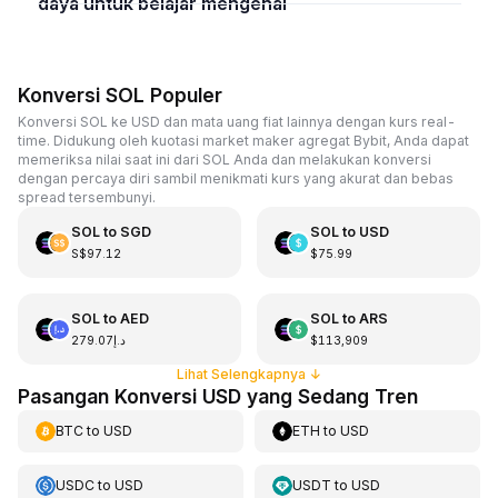
daya untuk belajar mengenai
Konversi SOL Populer
Konversi SOL ke USD dan mata uang fiat lainnya dengan kurs real-
time. Didukung oleh kuotasi market maker agregat Bybit, Anda dapat
memeriksa nilai saat ini dari SOL Anda dan melakukan konversi
dengan percaya diri sambil menikmati kurs yang akurat dan bebas
spread tersembunyi.
SOL
to
SGD
SOL
to
USD
S$97.12
$75.99
SOL
to
AED
SOL
to
ARS
د.إ279.07
$113,909
Lihat Selengkapnya
↓
Pasangan Konversi USD yang Sedang Tren
BTC
to
USD
ETH
to
USD
USDC
to
USD
USDT
to
USD