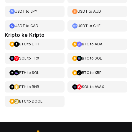
USDT
to
JPY
USDT
to
AUD
USDT
to
CAD
USDT
to
CHF
Kripto ke Kripto
BTC
to
ETH
BTC
to
ADA
SOL
to
TRX
BTC
to
SOL
ETH
to
SOL
BTC
to
XRP
ETH
to
BNB
SOL
to
AVAX
BTC
to
DOGE