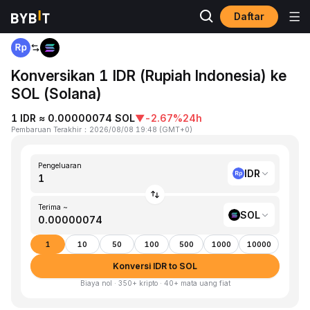
Daftar
Beranda
IDR to SOL
Konversikan 1 IDR (Rupiah Indonesia) ke
SOL (Solana)
1 IDR ≈ 0.00000074 SOL
▼
-2.67%
24h
Pembaruan Terakhir
：
2026/08/08 19:48
(
GMT+0
)
Pengeluaran
IDR
Terima ~
SOL
1
10
50
100
500
1000
10000
Konversi IDR to SOL
Biaya nol · 350+ kripto · 40+ mata uang fiat