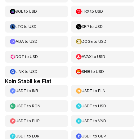
SOL
to
USD
TRX
to
USD
LTC
to
USD
XRP
to
USD
ADA
to
USD
DOGE
to
USD
DOT
to
USD
AVAX
to
USD
LINK
to
USD
SHIB
to
USD
Koin Stabil ke Fiat
USDT
to
INR
USDT
to
PLN
USDT
to
RON
USDT
to
USD
USDT
to
PHP
USDT
to
VND
USDT
to
EUR
USDT
to
GBP