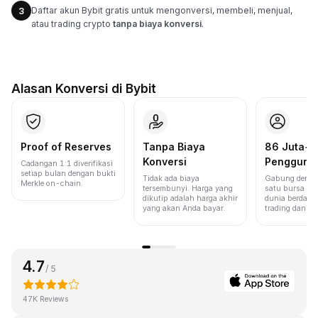
Daftar akun Bybit gratis untuk mengonversi, membeli, menjual,
3
atau trading crypto
tanpa biaya konversi
.
Alasan Konversi di Bybit
Proof of Reserves
Tanpa Biaya
86 Juta+
Konversi
Pengguna
Cadangan 1:1 diverifikasi
setiap bulan dengan bukti
Tidak ada biaya
Gabung denga
Merkle on-chain.
tersembunyi. Harga yang
satu bursa ter
dikutip adalah harga akhir
dunia berdasa
yang akan Anda bayar.
trading dan lik
4.7
/ 5
47K Reviews