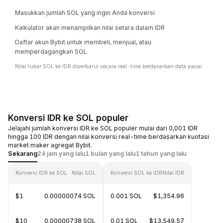
Masukkan jumlah SOL yang ingin Anda konversi
Kalkulator akan menampilkan nilai setara dalam IDR
Daftar akun Bybit untuk membeli, menjual, atau
memperdagangkan SOL
Nilai tukar SOL ke IDR diperbarui secara real-time berdasarkan data pasar.
Konversi IDR ke SOL populer
Jelajahi jumlah konversi IDR ke SOL populer mulai dari 0,001 IDR
hingga 100 IDR dengan nilai konversi real-time berdasarkan kuotasi
market maker agregat Bybit.
Sekarang
24 jam yang lalu
1 bulan yang lalu
1 tahun yang lalu
Konversi IDR ke SOL
Nilai SOL
Konversi SOL ke IDR
Nilai IDR
$1
0.00000074 SOL
0.001 SOL
$1,354.96
$10
0.00000738 SOL
0.01 SOL
$13,549.57