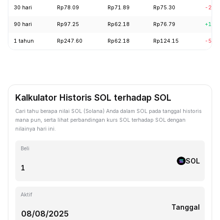
30 hari
Rp78.09
Rp71.89
Rp75.30
-2.7
90 hari
Rp97.25
Rp62.18
Rp76.79
+16.
1 tahun
Rp247.60
Rp62.18
Rp124.15
-57.
Kalkulator Historis SOL terhadap SOL
Cari tahu berapa nilai SOL (Solana) Anda dalam SOL pada tanggal historis
mana pun, serta lihat perbandingan kurs SOL terhadap SOL dengan
nilainya hari ini.
Beli
SOL
Aktif
Tanggal