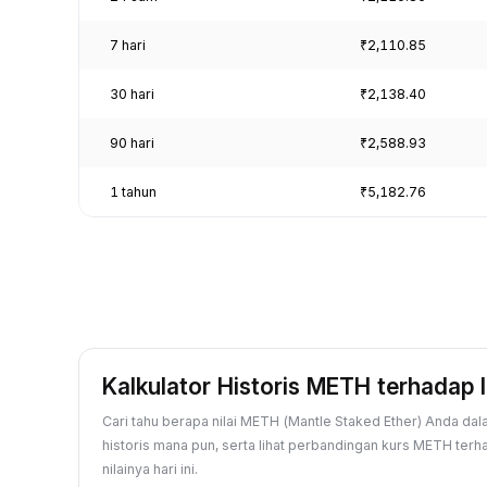
7 hari
₹2,110.85
30 hari
₹2,138.40
90 hari
₹2,588.93
1 tahun
₹5,182.76
Kalkulator Historis METH terhadap 
Cari tahu berapa nilai METH (Mantle Staked Ether) Anda da
historis mana pun, serta lihat perbandingan kurs METH ter
nilainya hari ini.