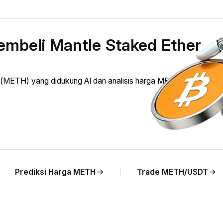
mbeli Mantle Staked Ether
(METH) yang didukung AI dan analisis harga METH terhadap I
Prediksi Harga METH
Trade METH/USDT