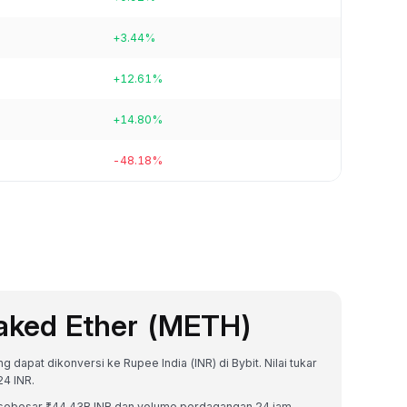
+3.44%
+12.61%
+14.80%
-48.18%
aked Ether (METH)
 dapat dikonversi ke Rupee India (INR) di Bybit. Nilai tukar
4 INR.
ar sebesar ₹44.43B INR dan volume perdagangan 24 jam