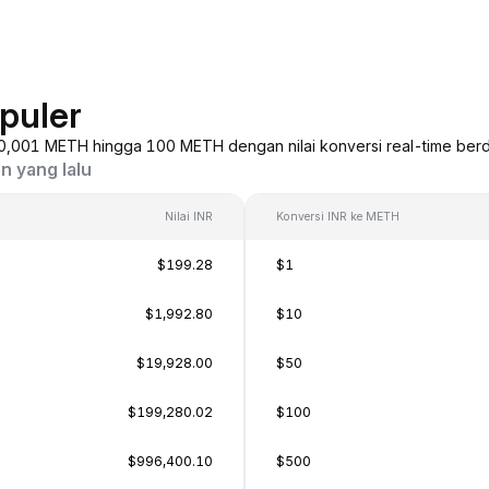
puler
i 0,001 METH hingga 100 METH dengan nilai konversi real-time berd
n yang lalu
Nilai INR
Konversi INR ke METH
$199.28
$1
$1,992.80
$10
$19,928.00
$50
$199,280.02
$100
$996,400.10
$500