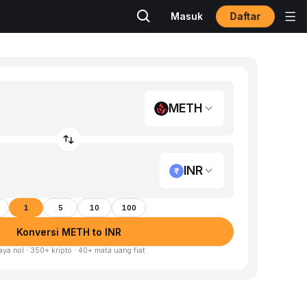
Daftar
Masuk
METH
INR
1
5
10
100
Konversi METH to INR
aya nol · 350+ kripto · 40+ mata uang fiat