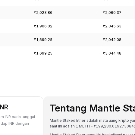
₹2,023.86
₹2,060.37
₹1,906.02
₹2,045.63
₹1,699.25
₹2,042.08
₹1,699.25
₹3,044.48
Tentang Mantle St
INR
lam INR pada tanggal
Mantle Staked Ether adalah mata uang kripto yang
hadap INR dengan
saat ini adalah 1 METH = ₹199,280.0192730842
Mantle Staked Ether memiliki kapitalisasi pas