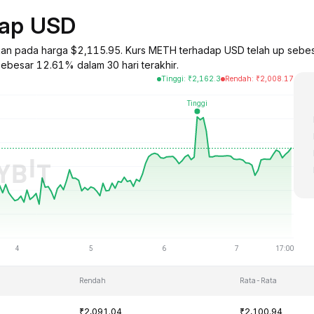
dap USD
gkan pada harga $2,115.95. Kurs METH terhadap USD telah up sebes
sebesar 12.61% dalam 30 hari terakhir.
Tinggi
:
₹
2,162.3
Rendah
:
₹
2,008.17
Rendah
Rata-Rata
₹2,091.04
₹2,100.94