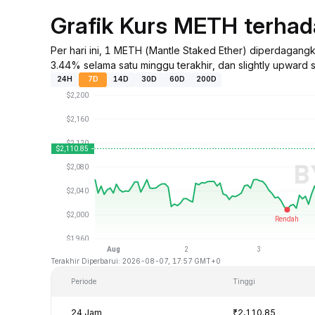
Grafik Kurs METH terha
Per hari ini, 1 METH (Mantle Staked Ether) diperdagan
3.44% selama satu minggu terakhir, dan slightly upward 
24H
7D
14D
30D
60D
200D
Terakhir Diperbarui: 2026-08-07, 17:57 GMT+0
Periode
Tinggi
24 Jam
₹2,110.85