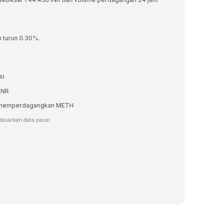
h turun 0.30%.
si
INR
tau memperdagangkan METH
rdasarkan data pasar.