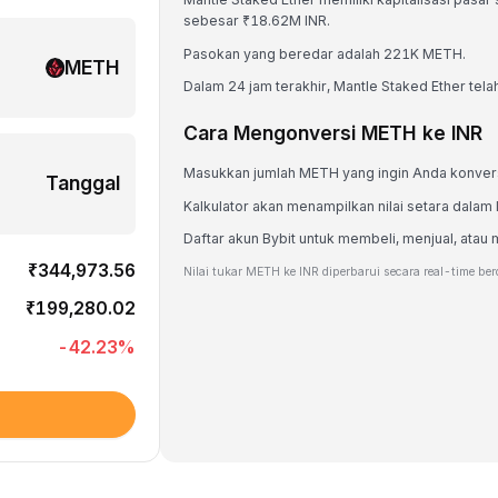
sebesar ₹18.62M INR.
Pasokan yang beredar adalah 221K METH.
METH
Dalam 24 jam terakhir, Mantle Staked Ether tela
Cara Mengonversi METH ke INR
Masukkan jumlah METH yang ingin Anda konver
Tanggal
Kalkulator akan menampilkan nilai setara dalam 
Daftar akun Bybit untuk membeli, menjual, a
₹344,973.56
Nilai tukar METH ke INR diperbarui secara real-time be
₹199,280.02
-42.23
%