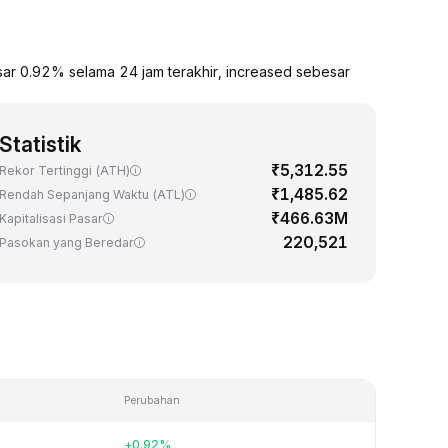
ar 0.92% selama 24 jam terakhir, increased sebesar
Statistik
₹5,312.55
Rekor Tertinggi (ATH)
₹1,485.62
Rendah Sepanjang Waktu (ATL)
₹466.63M
Kapitalisasi Pasar
220,521
Pasokan yang Beredar
Perubahan
+0.92%