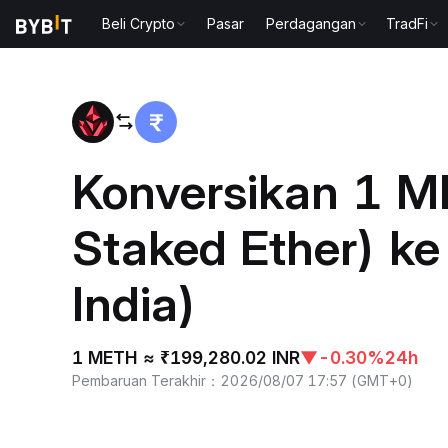
Beli Crypto
Pasar
Perdagangan
TradFi
Beranda
METH to INR
Konversikan 1 M
Staked Ether) ke
India)
1 METH ≈ ₹199,280.02 INR
▼
-0.30%
24h
Pembaruan Terakhir
：
2026/08/07 17:57
(
GMT+0
)