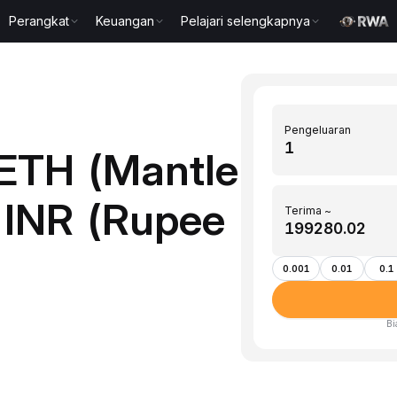
Perangkat
Keuangan
Pelajari selengkapnya
Pengeluaran
ETH (Mantle
 INR (Rupee
Terima ~
0.001
0.01
0.1
Bi