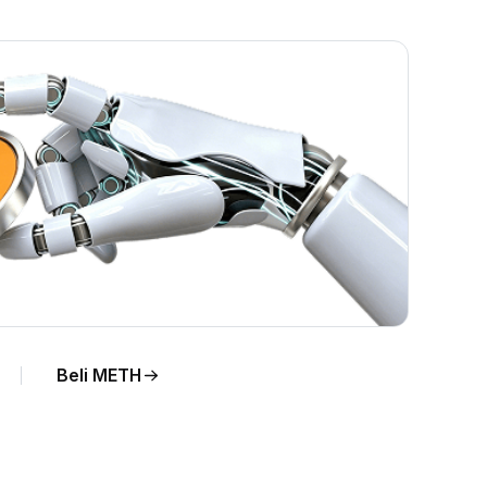
NR
Beli METH