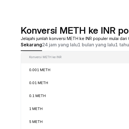
Konversi METH ke INR po
Jelajahi jumlah konversi METH ke INR populer mulai dar
Sekarang
24 jam yang lalu
1 bulan yang lalu
1 tahu
Konversi METH ke INR
0.001 METH
0.01 METH
0.1 METH
1 METH
5 METH