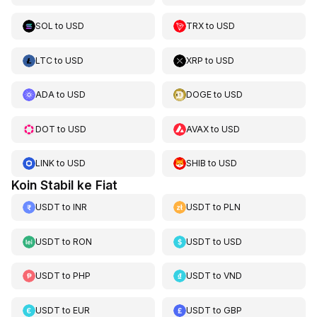
SOL
to
USD
TRX
to
USD
LTC
to
USD
XRP
to
USD
ADA
to
USD
DOGE
to
USD
DOT
to
USD
AVAX
to
USD
LINK
to
USD
SHIB
to
USD
Koin Stabil ke Fiat
USDT
to
INR
USDT
to
PLN
USDT
to
RON
USDT
to
USD
USDT
to
PHP
USDT
to
VND
USDT
to
EUR
USDT
to
GBP