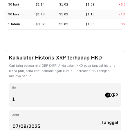
30 hari
$1.14
$1.02
$1.09
-6.50
90 hari
$1.48
$1.02
$1.18
-13.4
1 tahun
$3.32
$1.02
$1.86
-66.7
Kalkulator Historis XRP terhadap HKD
Cari tahu berapa nilai XRP (XRP) Anda dalam HKD pada tanggal historis
mana pun, serta lihat perbandingan kurs XRP terhadap HKD dengan
nilainya hari ini.
Beli
XRP
Aktif
Tanggal