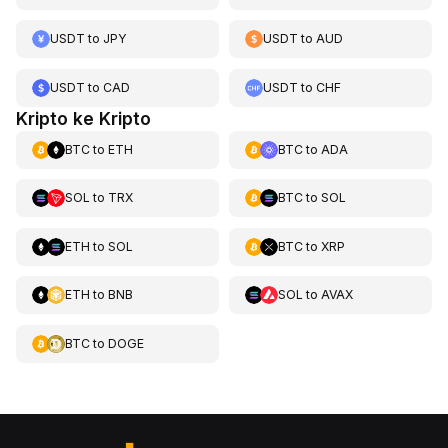
USDT
to
JPY
USDT
to
AUD
USDT
to
CAD
USDT
to
CHF
Kripto ke Kripto
BTC
to
ETH
BTC
to
ADA
SOL
to
TRX
BTC
to
SOL
ETH
to
SOL
BTC
to
XRP
ETH
to
BNB
SOL
to
AVAX
BTC
to
DOGE