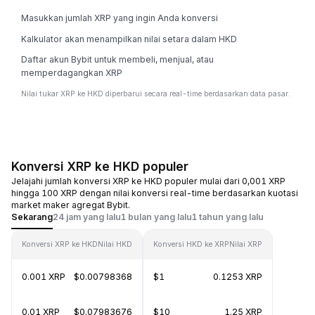
Masukkan jumlah XRP yang ingin Anda konversi
Kalkulator akan menampilkan nilai setara dalam HKD
Daftar akun Bybit untuk membeli, menjual, atau
memperdagangkan XRP
Nilai tukar XRP ke HKD diperbarui secara real-time berdasarkan data pasar.
Konversi XRP ke HKD populer
Jelajahi jumlah konversi XRP ke HKD populer mulai dari 0,001 XRP
hingga 100 XRP dengan nilai konversi real-time berdasarkan kuotasi
market maker agregat Bybit.
Sekarang
24 jam yang lalu
1 bulan yang lalu
1 tahun yang lalu
Konversi XRP ke HKD
Nilai HKD
Konversi HKD ke XRP
Nilai XRP
0.001 XRP
$0.00798368
$1
0.1253 XRP
0.01 XRP
$0.07983676
$10
1.25 XRP