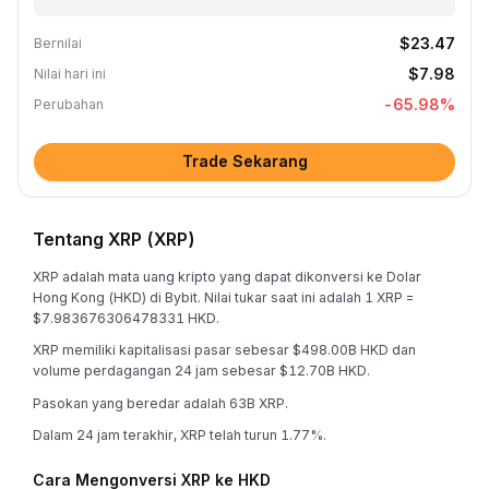
$23.47
Bernilai
$7.98
Nilai hari ini
-65.98
%
Perubahan
Trade Sekarang
Tentang XRP (XRP)
XRP adalah mata uang kripto yang dapat dikonversi ke Dolar
Hong Kong (HKD) di Bybit. Nilai tukar saat ini adalah 1 XRP =
$7.983676306478331 HKD.
XRP memiliki kapitalisasi pasar sebesar $498.00B HKD dan
volume perdagangan 24 jam sebesar $12.70B HKD.
Pasokan yang beredar adalah 63B XRP.
Dalam 24 jam terakhir, XRP telah turun 1.77%.
Cara Mengonversi XRP ke HKD