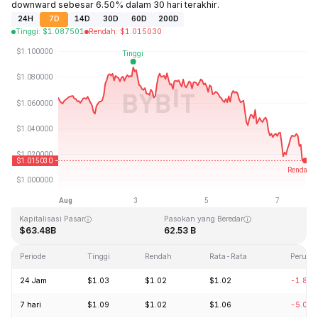
downward sebesar 6.50% dalam 30 hari terakhir.
24H
7D
14D
30D
60D
200D
Tinggi
:
$
1.087501
Rendah
:
$
1.015030
Terakhir Diperbarui: 2026-08-07, 18:58 GMT+0
Rekor Tertinggi (ATH)
Rendah Sepanjang Waktu (ATL)
$3.65
$0.002686
Kapitalisasi Pasar
Pasokan yang Beredar
$63.48B
62.53 B
Periode
Tinggi
Rendah
Rata-Rata
Peruba
24 Jam
$1.03
$1.02
$1.02
-1.88
7 hari
$1.09
$1.02
$1.06
-5.01