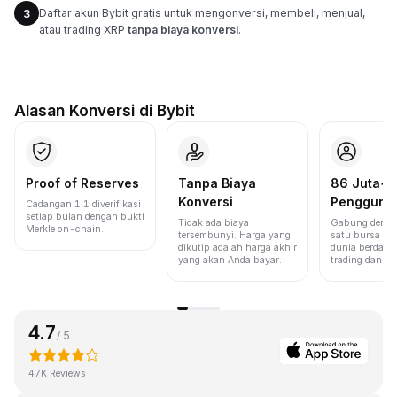
Daftar akun Bybit gratis untuk mengonversi, membeli, menjual,
3
atau trading XRP
tanpa biaya konversi
.
Alasan Konversi di Bybit
Proof of Reserves
Tanpa Biaya
86 Juta+
Konversi
Pengguna
Cadangan 1:1 diverifikasi
setiap bulan dengan bukti
Tidak ada biaya
Gabung denga
Merkle on-chain.
tersembunyi. Harga yang
satu bursa ter
dikutip adalah harga akhir
dunia berdasa
yang akan Anda bayar.
trading dan lik
4.7
/ 5
47K Reviews