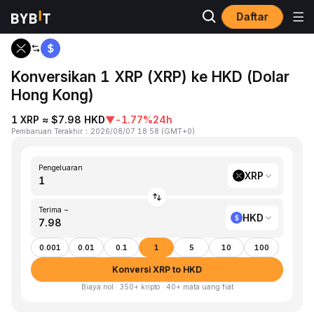
Daftar
Beranda
XRP to HKD
Konversikan 1 XRP (XRP) ke HKD (Dolar
Hong Kong)
1 XRP ≈ $7.98 HKD
▼
-1.77%
24h
Pembaruan Terakhir
：
2026/08/07 18:58
(
GMT+0
)
Pengeluaran
XRP
Terima ~
HKD
0.001
0.01
0.1
1
5
10
100
Konversi XRP to HKD
Biaya nol · 350+ kripto · 40+ mata uang fiat