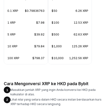
0.1 XRP
$0.79836763
$50
6.26 XRP
1 XRP
$7.98
$100
12.53 XRP
5 XRP
$39.92
$500
62.63 XRP
10 XRP
$79.84
$1,000
125.26 XRP
100 XRP
$798.37
$10,000
1,252.56 XRP
Cara Mengonversi XRP ke HKD pada Bybit
Masukkan jumlah XRP yang ingin Anda konversi ke HKD pada
1
kalkulator di atas.
Lihat nilai yang setara dalam HKD secara instan berdasarkan kurs
2
XRP terhadap HKD secara langsung.