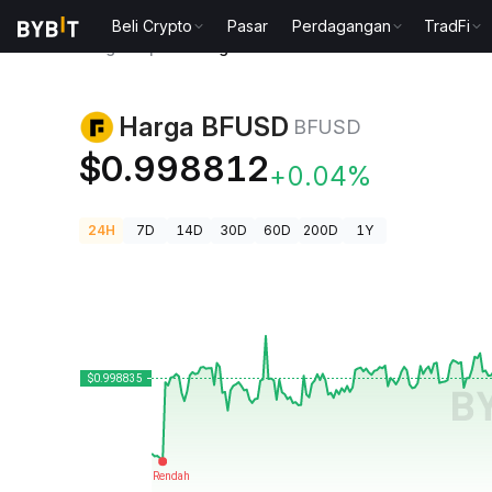
Beli Crypto
Pasar
Perdagangan
TradFi
Harga Kripto
Harga BFUSD BFUSD
Harga BFUSD
BFUSD
$0.998812
+0.04%
24H
7D
14D
30D
60D
200D
1Y