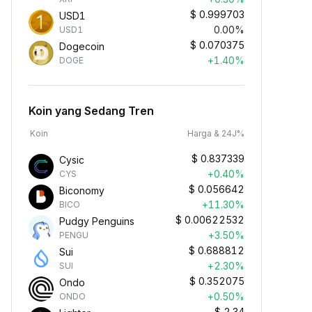
$
0.999703
USD1
0.00%
USD1
$
0.070375
Dogecoin
+1.40%
DOGE
Koin yang Sedang Tren
Koin
Harga & 24J%
$
0.837339
Cysic
+0.40%
CYS
$
0.056642
Biconomy
+11.30%
BICO
$
0.00622532
Pudgy Penguins
+3.50%
PENGU
$
0.688812
Sui
+2.30%
SUI
$
0.352075
Ondo
+0.50%
ONDO
$
2.34