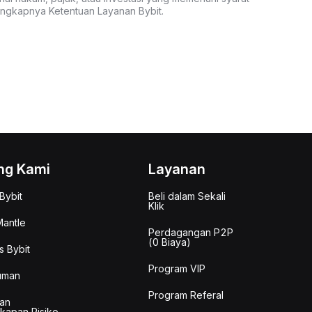
lengkapnya Ketentuan Layanan Bybit.
ng Kami
Layanan
Bybit
Beli dalam Sekali
Klik
antle
Perdagangan P2P
(0 Biaya)
s Bybit
Program VIP
uman
Program Referal
an
kapan Risiko