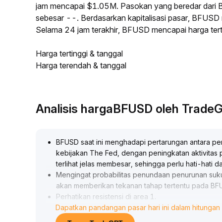
jam mencapai $1.05M. Pasokan yang beredar dari
sebesar --. Berdasarkan kapitalisasi pasar, BFUSD m
Selama 24 jam terakhir, BFUSD mencapai harga te
Harga tertinggi & tanggal
Harga terendah & tanggal
Analisis hargaBFUSD oleh Trade
BFUSD saat ini menghadapi pertarungan antara pe
kebijakan The Fed, dengan peningkatan aktivitas
terlihat jelas membesar, sehingga perlu hati-hati
Mengingat probabilitas penundaan penurunan suku
akan memberikan tekanan tahap tertentu pada B
Perhatikan resistensi di area 1
.
Dapatkan pandangan pasar hari ini dalam hitungan 
0860 dan dukungan di 1
.
0720
.