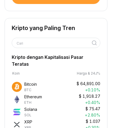
Kripto yang Paling Tren
Cari
Kripto dengan Kapitalisasi Pasar
Teratas
Koin
Harga & 24J%
$
64,891.00
Bitcoin
+0.10%
BTC
$
1,918.27
Ethereum
+0.40%
ETH
$
75.47
Solana
+2.80%
SOL
$
1.037
XRP
+0.30%
XRP