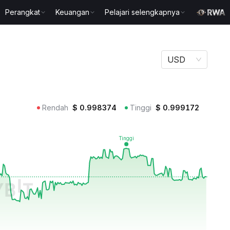
Perangkat
Keuangan
Pelajari selengkapnya
USD
Rendah
$
0.998374
Tinggi
$
0.999172