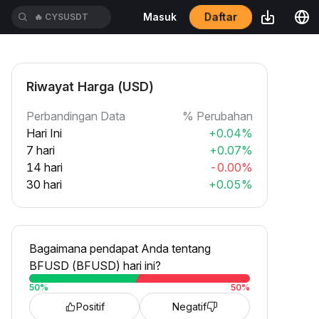
Daftar
Masuk
🔥
CYSUSDT
Riwayat Harga (USD)
Perbandingan Data
% Perubahan
Hari Ini
+0.04%
7 hari
+0.07%
14 hari
-0.00%
30 hari
+0.05%
Bagaimana pendapat Anda tentang
BFUSD (BFUSD) hari ini?
50
%
50
%
Positif
Negatif