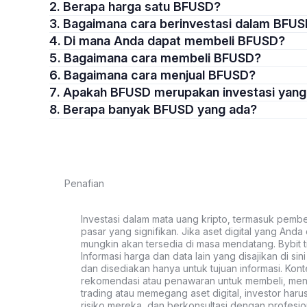
2. Berapa harga satu BFUSD?
3. Bagaimana cara berinvestasi dalam BFU
4. Di mana Anda dapat membeli BFUSD?
5. Bagaimana cara membeli BFUSD?
6. Bagaimana cara menjual BFUSD?
7. Apakah BFUSD merupakan investasi yan
8. Berapa banyak BFUSD yang ada?
Penafian
Investasi dalam mata uang kripto, termasuk pembeli
pasar yang signifikan. Jika aset digital yang Anda c
mungkin akan tersedia di masa mendatang. Bybit t
Informasi harga dan data lain yang disajikan di si
dan disediakan hanya untuk tujuan informasi. Kon
rekomendasi atau penawaran untuk membeli, menju
trading atau memegang aset digital, investor haru
risiko mereka, dan berkonsultasi dengan profesio