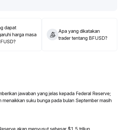
kro dan sinyal kebijakan secara dekat, menyesuaikan
ut palsu dan risiko volatilitas jangka pendek-menengah,
g dapat
Apa yang dikatakan
ruhi harga masa
trader tentang BFUSD?
BFUSD?
mberikan jawaban yang jelas kepada Federal Reserve;
an menaikkan suku bunga pada bulan September masih
eserve akan menyusut sebesar $1,5 triliun