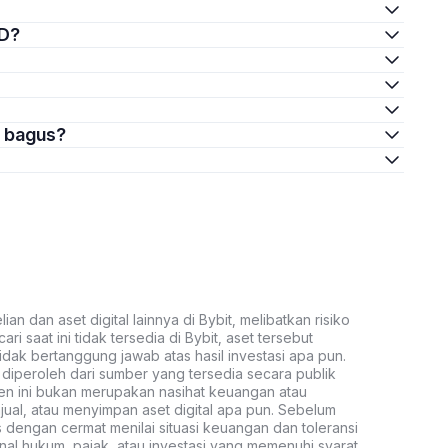
SD?
g bagus?
an dan aset digital lainnya di Bybit, melibatkan risiko
ari saat ini tidak tersedia di Bybit, aset tersebut
idak bertanggung jawab atas hasil investasi apa pun.
ni diperoleh dari sumber yang tersedia secara publik
ten ini bukan merupakan nasihat keuangan atau
al, atau menyimpan aset digital apa pun. Sebelum
s dengan cermat menilai situasi keuangan dan toleransi
nal hukum, pajak, atau investasi yang memenuhi syarat