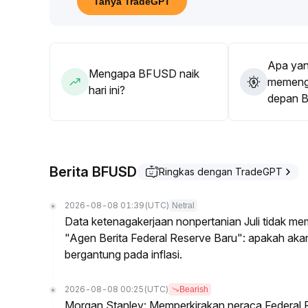
Tanya TradeGPT
Disarankan bagi investor untuk memantau data ma
posisi dengan fleksibel, waspada terhadap breako
serta fokus pada diversifikasi risiko
.
Apa yan
Mengapa BFUSD naik
memenga
hari ini?
depan 
Berita BFUSD
Ringkas dengan TradeGPT
2026-08-08 01:39
(UTC)
Netral
Data ketenagakerjaan nonpertanian Juli tidak me
"Agen Berita Federal Reserve Baru": apakah ak
bergantung pada inflasi.
2026-08-08 00:25
(UTC)
Bearish
Morgan Stanley: Memperkirakan neraca Federal R