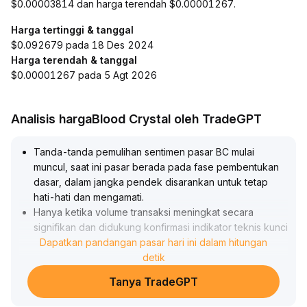
$0.00003814 dan harga terendah $0.00001267.
Harga tertinggi & tanggal
$0.092679 pada 18 Des 2024
Harga terendah & tanggal
$0.00001267 pada 5 Agt 2026
Analisis hargaBlood Crystal oleh TradeGPT
Tanda-tanda pemulihan sentimen pasar BC mulai
muncul, saat ini pasar berada pada fase pembentukan
dasar, dalam jangka pendek disarankan untuk tetap
hati-hati dan mengamati
.
Hanya ketika volume transaksi meningkat secara
signifikan dan didukung konfirmasi indikator teknis kunci
seperti MACD, barulah dapat mempertimbangkan
Dapatkan pandangan pasar hari ini dalam hitungan
menambah posisi
.
detik
Jika level support (rentang referensi $X-Y) ditembus,
Tanya TradeGPT
maka eksposur risiko perlu dikurangi secara tepat,
sambil memantau arus dana dan perubahan sentimen