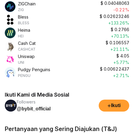
$
0.04048063
ZIGChain
-0.22%
ZIG
$
0.02623246
Bless
+133.26%
BLESS
$
0.2766
Heima
+70.13%
HEI
$
0.106557
Cash Cat
+21.11%
CASHCAT
$
4.05
Uniswap
+5.77%
UNI
$
0.00622437
Pudgy Penguins
+2.71%
PENGU
Ikuti Kami di Media Sosial
Followers
+
Ikuti
@bybit_official
Pertanyaan yang Sering Diajukan (T&J)