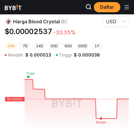
Daftar
Harga Kripto
Harga Blood Crystal BC
Harga Blood Crystal
BC
USD
$0.00002537
-33.35%
24H
7D
14D
30D
60D
200D
1Y
Rendah
$
0.000013
Tinggi
$
0.000038