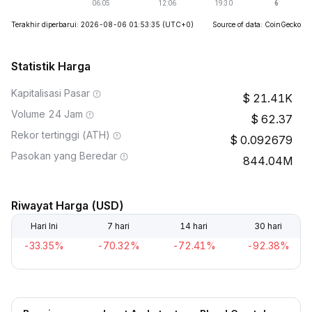
Terakhir diperbarui: 2026-08-06 01:53:35
(UTC+0)
Source of data: CoinGecko
Statistik Harga
Kapitalisasi Pasar
21.41K
Volume 24 Jam
62.37
Rekor tertinggi (ATH)
0.092679
Pasokan yang Beredar
844.04M
Riwayat Harga (USD)
Hari Ini
7 hari
14 hari
30 hari
-33.35%
-70.32%
-72.41%
-92.38%