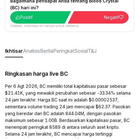
Bagaimana pendapat Anda tentang Blood Crystal
(BC) hari ini?
Positif
Negatif
Catatan: Informasi ini hanya untuk referensi.
Ikhtisar
Analisis
Berita
Peringkat
Sosial
T&J
Ringkasan harga live BC
Per 6 Agt 2026, BC memiliki total kapitalisasi pasar sebesar
$21.41K, yang mewakili perubahan sebesar -33.34% selama
24 jam terakhir. Harga BC saat ini adalah $0.00002537,
sementara volume trading 24 jam mencapai $62.37. Pasokan
yang beredar dari BC adalah 844.04M, dengan pasokan
maksimum sebesar 1.00B. Berdasarkan kapitalisasi pasar, BC
menempati peringkat 8589 di antara seluruh aset kripto.
Selama 24 jam terakhir, BC mencapai harga tertinggi