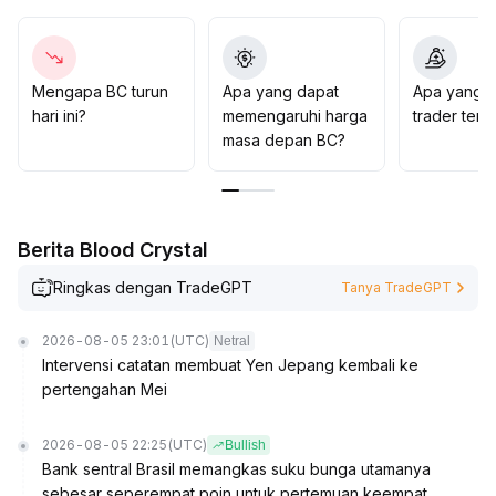
pasar dengan cermat
.
Mengapa BC turun
Apa yang dapat
Apa yang d
hari ini?
memengaruhi harga
trader ten
masa depan BC?
Berita Blood Crystal
Ringkas dengan TradeGPT
Tanya TradeGPT
2026-08-05 23:01
(UTC)
Netral
Intervensi catatan membuat Yen Jepang kembali ke
pertengahan Mei
2026-08-05 22:25
(UTC)
Bullish
Bank sentral Brasil memangkas suku bunga utamanya
sebesar seperempat poin untuk pertemuan keempat