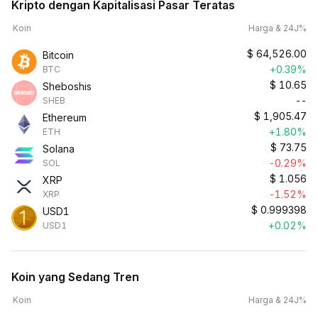
Kripto dengan Kapitalisasi Pasar Teratas
Koin
Harga & 24J%
$
64,526.00
Bitcoin
+0.39%
BTC
$
10.65
Sheboshis
--
SHEB
$
1,905.47
Ethereum
+1.80%
ETH
$
73.75
Solana
-0.29%
SOL
$
1.056
XRP
-1.52%
XRP
$
0.999398
USD1
+0.02%
USD1
Koin yang Sedang Tren
Koin
Harga & 24J%