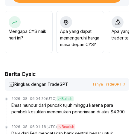
Disarankan untuk memperhatikan sinyal pertahanan dan
penambahan volume di zona $0,28–$0,32 dalam
jangka pendek; jika panduan Fed berubah menjadi
dovish atau sentimen penghindaran risiko pasar
menurun, CYS memiliki dasar untuk kembali ke zona
Mengapa CYS naik
Apa yang dapat
Apa yang d
konsolidasi menengah-atas ($0,32–$0,84)
.
hari ini?
memengaruhi harga
trader ten
Dalam hal alokasi, sebaiknya menimbang secara dinamis
masa depan CYS?
ekspektasi kebijakan makro dan perubahan volume
perdagangan, dengan lebih menekankan fleksibilitas
posisi dan manajemen risiko
.
Berita Cysic
Ringkas dengan TradeGPT
Tanya TradeGPT
2026-08-06 04:20
(UTC)
Bullish
Emas mundur dari puncak tujuh minggu karena para
pembeli kesulitan menemukan penerimaan di atas $4.300
2026-08-06 01:18
(UTC)
Bearish
Daly dari Fed mengatakan bank sentral benar untuk