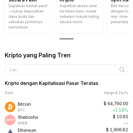
Dapatkan hadiah pasif
Dapatkan akses awal
Beli dan jual 
—cukup depositkan
ke token baru—trade
dengan harg
dana Anda dan
sebelum masuk listing
real-time—t
saksikan jumlahnya
secara resmi.
penundaan.
bertumbuh.
Kripto yang Paling Tren
Cari
Kripto dengan Kapitalisasi Pasar Teratas
Koin
Harga & 24J%
$
64,760.00
Bitcoin
+1.19%
BTC
$
10.65
Sheboshis
--
SHEB
$
1,906.82
Ethereum