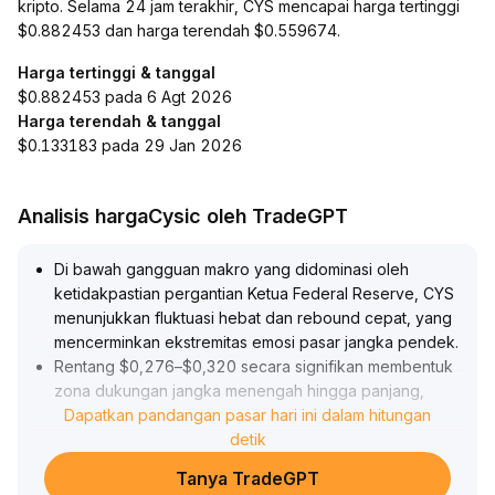
kripto. Selama 24 jam terakhir, CYS mencapai harga tertinggi
$0.882453 dan harga terendah $0.559674.
Harga tertinggi & tanggal
$0.882453 pada 6 Agt 2026
Harga terendah & tanggal
$0.133183 pada 29 Jan 2026
Analisis hargaCysic oleh TradeGPT
Di bawah gangguan makro yang didominasi oleh
ketidakpastian pergantian Ketua Federal Reserve, CYS
menunjukkan fluktuasi hebat dan rebound cepat, yang
mencerminkan ekstremitas emosi pasar jangka pendek
.
Rentang $0,276–$0,320 secara signifikan membentuk
zona dukungan jangka menengah hingga panjang,
sementara di bawah $0,284 menjadi area dukungan
Dapatkan pandangan pasar hari ini dalam hitungan
kuat; lonjakan volume bullish pada awal Agustus
detik
menunjukkan dana bottom-fishing berbasis emosi
Tanya TradeGPT
masuk dalam jumlah besar
.