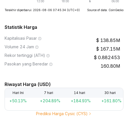
Terakhir diperbarui: 2026-08-06 07:45:34
(UTC+0)
Source of data: CoinGecko
Statistik Harga
Kapitalisasi Pasar
138.85M
Volume 24 Jam
167.15M
Rekor tertinggi (ATH)
0.882453
Pasokan yang Beredar
160.80M
Riwayat Harga (USD)
Hari Ini
7 hari
14 hari
30 hari
+50.13%
+204.89%
+184.93%
+161.80%
Prediksi Harga Cysic (CYS)