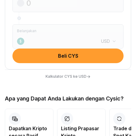
Belanjakan
USD
$
Beli CYS
→
Kalkulator CYS ke USD
Apa yang Dapat Anda Lakukan dengan Cysic?
Dapatkan Kripto
Listing Prapasar
Trade di 
secara Pasif
Kripto
Spot Kam