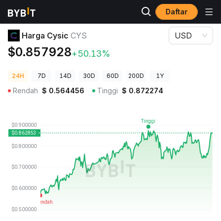
Daftar
Harga Kripto
Harga Cysic CYS
Harga Cysic
CYS
USD
$0.857928
+50.13%
24H
7D
14D
30D
60D
200D
1Y
Rendah
$
0.564456
Tinggi
$
0.872274