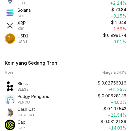
+2.24%
ETH
$
73.84
Solana
+0.15%
SOL
$
1.048
XRP
-1.56%
XRP
$
0.999174
USD1
+0.01%
USD1
Koin yang Sedang Tren
Koin
Harga & 24J%
$
0.02756016
Bless
+61.35%
BLESS
$
0.00628136
Pudgy Penguins
+4.00%
PENGU
$
0.107543
Cash Cat
+21.54%
CASHCAT
$
0.0312189
Cap
+14.03%
CAP