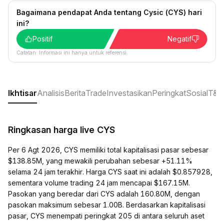
Bagaimana pendapat Anda tentang Cysic (CYS) hari
ini?
Positif
Negatif
Catatan: Informasi ini hanya untuk referensi.
Ikhtisar
Analisis
Berita
Trade
Investasikan
Peringkat
Sosial
T&J
Ringkasan harga live CYS
Per 6 Agt 2026, CYS memiliki total kapitalisasi pasar sebesar
$138.85M, yang mewakili perubahan sebesar +51.11%
selama 24 jam terakhir. Harga CYS saat ini adalah $0.857928,
sementara volume trading 24 jam mencapai $167.15M.
Pasokan yang beredar dari CYS adalah 160.80M, dengan
pasokan maksimum sebesar 1.00B. Berdasarkan kapitalisasi
pasar, CYS menempati peringkat 205 di antara seluruh aset