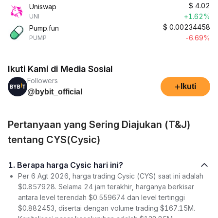
$
4.02
Uniswap
+1.62%
UNI
$
0.00234458
Pump.fun
-6.69%
PUMP
Ikuti Kami di Media Sosial
Followers
+
Ikuti
@bybit_official
Pertanyaan yang Sering Diajukan (T&J)
tentang CYS(Cysic)
1. Berapa harga Cysic hari ini?
Per 6 Agt 2026, harga trading Cysic (CYS) saat ini adalah
$0.857928. Selama 24 jam terakhir, harganya berkisar
antara level terendah $0.559674 dan level tertinggi
$0.882453, disertai dengan volume trading $167.15M.