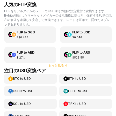
人気のFLIP変換
FLIPをリアルタイムのレートでUSDやその他の法定通貨に変換できます。
Bybitが集約したマーケットメイカーの提示価格に基づき、保有するFLIPの現
在の価値を確認して安心して変換できます。レートは正確で、隠れたスプレ
ッドもありません。
FLIP
to
SGD
FLIP
to
USD
S$0.443
$0.346
FLIP
to
AED
FLIP
to
ARS
د.إ1.27
$518.55
もっと見る
↓
注目のUSD変換ペア
BTC
to
USD
ETH
to
USD
USDC
to
USD
USDT
to
USD
SOL
to
USD
TRX
to
USD