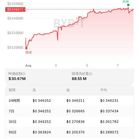
最終更新日時：2026-08-07、23:04 GMT+0
過去最高値
過去最低値
$9.48
$0.190927
時価総額
循環供給量
$30.67M
88.55 M
期間
高
低
平均
変
24時間
$0.346252
$0.346211
$0.346231
-0
7日
$0.346252
$0.326665
$0.337434
+6
30日
$0.346252
$0.270836
$0.301782
+2
90日
$0.363824
$0.205370
$0.288072
+3