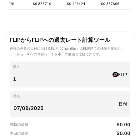
1年
$0.853710
$0.196424
$0.367606
-2
FLIPからFLIPへの過去レート計算ツール
過去の任意の日付におけるFLIP（Chainflip）のFLIP建ての価値を確認し、
FLIPからFLIPへの為替レートを本日の価値と比較できます。
購入
FLIP
時点
日付
$0.00
当時の価値
$0.00
本日の価値