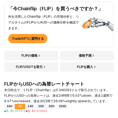
「今Chainflip（FLIP）を買うべきですか？」
AIを活用したChainflip（FLIP）の市場分析と、リ
アルタイムのFLIPからAUDへの価格分析を確認で
きます。
TradeGPTに質問する
FLIPの価格
価格予測
FLIP/USDTを取引
FLIPを購入
FLIPからUSDへの為替レートチャート
本日時点で、1 FLIP（Chainflip）は0.346263ドルで取引されています。
FLIPからUSDへの為替レートは、過去24時間で0.03%down、過去1週間で
6.57%increased、過去30日間で26.08%slightly upwardしています。
24H
7D
14D
30D
60D
200D
高
:
$
0.347471
低
:
$
0.319461