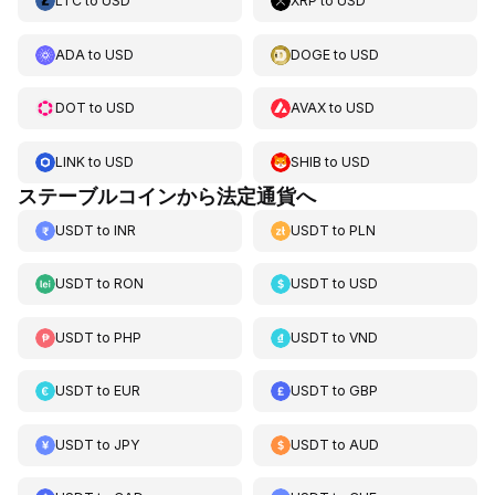
LTC
to
USD
XRP
to
USD
ADA
to
USD
DOGE
to
USD
DOT
to
USD
AVAX
to
USD
LINK
to
USD
SHIB
to
USD
ステーブルコインから法定通貨へ
USDT
to
INR
USDT
to
PLN
USDT
to
RON
USDT
to
USD
USDT
to
PHP
USDT
to
VND
USDT
to
EUR
USDT
to
GBP
USDT
to
JPY
USDT
to
AUD