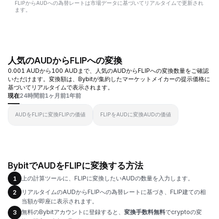
FLIPからAUDへの為替レートは市場データに基づいてリアルタイムで更新され
ます。
人気のAUDからFLIPへの変換
0.001 AUDから100 AUDまで、人気のAUDからFLIPへの変換数量をご確認
いただけます。変換額は、Bybitが集約したマーケットメイカーの提示価格に
基づいてリアルタイムで表示されます。
現在
24時間前
1ヶ月前
1年前
AUDをFLIPに変換
FLIPの価値
FLIPをAUDに変換
AUDの価値
BybitでAUDをFLIPに変換する方法
上の計算ツールに、FLIPに変換したいAUDの数量を入力します。
1
リアルタイムのAUDからFLIPへの為替レートに基づき、FLIP建ての相
2
当額が即座に表示されます。
無料のBybitアカウントに登録すると、
変換手数料無料
でcryptoの変
3