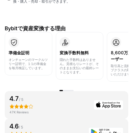
換・購入・売却・取引ができます。
Bybitで資産変換する理由
準備金証明
変換手数料無料
8,600万
ーザー
オンチェーンのマークルツ
隠れた手数料はありませ
リー証明で、1:1の準備金
ん。見積もりレートが、そ
取引高と流動
を毎月検証しています。
のままお支払いの最終レー
プクラスの取
トとなります。
いただけます
4.7
/ 5
47K Reviews
4.6
/ 5