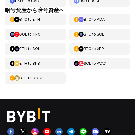
USDT
to
CAD
USDT
to
CHF
暗号資産から暗号資産へ
BTC
to
ETH
BTC
to
ADA
SOL
to
TRX
BTC
to
SOL
ETH
to
SOL
BTC
to
XRP
ETH
to
BNB
SOL
to
AVAX
BTC
to
DOGE