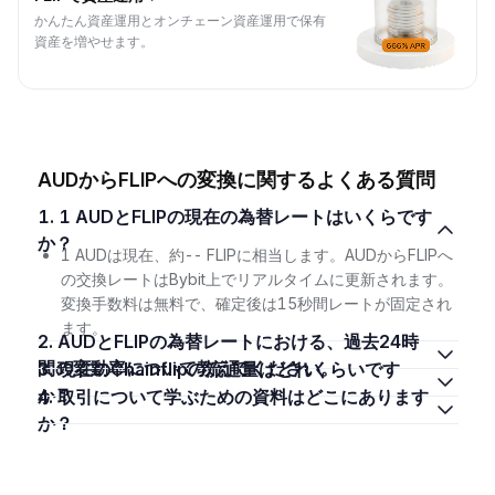
かんたん資産運用とオンチェーン資産運用で保有
資産を増やせます。
AUDからFLIPへの変換に関するよくある質問
1. 1 AUDとFLIPの現在の為替レートはいくらです
か？
1 AUDは現在、約-- FLIPに相当します。AUDからFLIPへ
の交換レートはBybit上でリアルタイムに更新されます。
変換手数料は無料で、確定後は15秒間レートが固定され
ます。
2. AUDとFLIPの為替レートにおける、過去24時
間の変動率について教えてください。
3. 現在のChainflipの流通量はどれくらいです
か？
4. 取引について学ぶための資料はどこにあります
か？