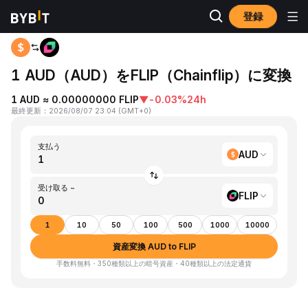
登録
ホーム
AUD to FLIP
1 AUD（AUD）をFLIP（Chainflip）に変換
1 AUD ≈ 0.00000000 FLIP
▼
-0.03%
24h
最終更新
：
2026/08/07 23:04
(
GMT+0
)
支払う
AUD
受け取る ~
FLIP
1
10
50
100
500
1000
10000
資産変換 AUD to FLIP
手数料無料・350種類以上の暗号資産・40種類以上の法定通貨