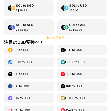
SOL
to
SGD
SOL
to
USD
S$98.42
$76.93
SOL
to
AED
SOL
to
ARS
د.إ282.53
$115,320
もっと見る
↓
注目のUSD変換ペア
BTC
to
USD
ETH
to
USD
USDC
to
USD
USDT
to
USD
SOL
to
USD
TRX
to
USD
LTC
to
USD
XRP
to
USD
ADA
to
USD
DOGE
to
USD
DOT
to
USD
AVAX
to
USD