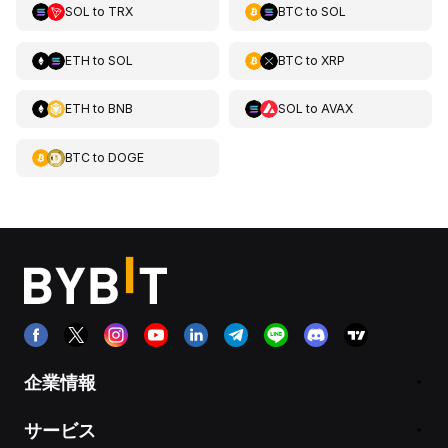
SOL
to
TRX
BTC
to
SOL
ETH
to
SOL
BTC
to
XRP
ETH
to
BNB
SOL
to
AVAX
BTC
to
DOGE
企業情報
サービス