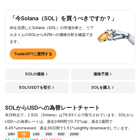
「今Solana（SOL）を買うべきですか？」
AIを活用したSolana（SOL）の市場分析と、リア
ルタイムのSOLからAZNへの価格分析を確認でき
ます。
TradeGPTに質問する
SOLの価格
価格予測
SOL/USDTを取引
SOLを購入
SOLからUSDへの為替レートチャート
本日時点で、1 SOL（Solana）は76.93ドルで取引されています。SOLから
USDへの為替レートは、過去24時間で0.73%up、過去1週間で
6.45%increased、過去30日間で1.51%slightly downwardしています。
24H
7D
14D
30D
60D
200D
高
:
₼
77.359329
低
:
₼
72.268204