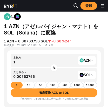
登録
ホーム
AZN to SOL
1 AZN（アゼルバイジャン・マナト）を
SOL（Solana）に変換
1 AZN ≈ 0.00763756 SOL
▼
-0.68%
24h
最終更新
：
2026/08/10 09:15
(
GMT+0
)
支払う
AZN
受け取る ~
SOL
1
10
50
100
500
1000
10000
資産変換 AZN to SOL
手数料無料・350種類以上の暗号資産・40種類以上の法定通貨