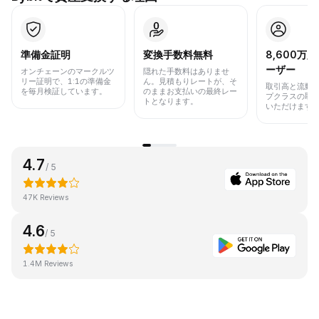
準備金証明
変換手数料無料
8,600万
ーザー
オンチェーンのマークルツ
隠れた手数料はありませ
リー証明で、1:1の準備金
ん。見積もりレートが、そ
取引高と流動
を毎月検証しています。
のままお支払いの最終レー
プクラスの取
トとなります。
いただけます
4.7
/ 5
47K Reviews
4.6
/ 5
1.4M Reviews