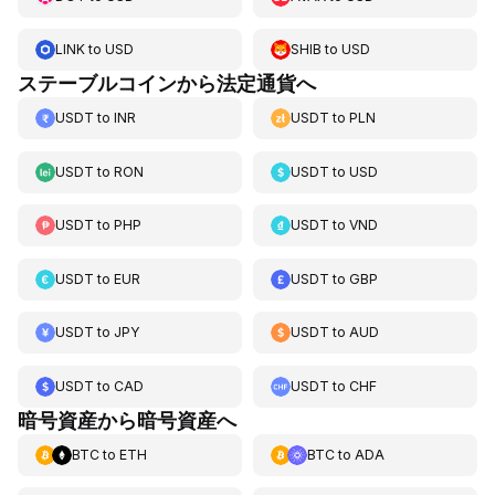
LINK
to
USD
SHIB
to
USD
ステーブルコインから法定通貨へ
USDT
to
INR
USDT
to
PLN
USDT
to
RON
USDT
to
USD
USDT
to
PHP
USDT
to
VND
USDT
to
EUR
USDT
to
GBP
USDT
to
JPY
USDT
to
AUD
USDT
to
CAD
USDT
to
CHF
暗号資産から暗号資産へ
BTC
to
ETH
BTC
to
ADA