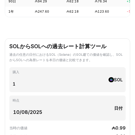
90日
₼94.29
₼62.18
₼76.34
+17.
1年
₼247.60
₼62.18
₼123.60
-57.
SOLからSOLへの過去レート計算ツール
過去の任意の日付におけるSOL（Solana）のSOL建ての価値を確認し、SOL
からSOLへの為替レートを本日の価値と比較できます。
購入
SOL
時点
日付
₼0.99
当時の価値