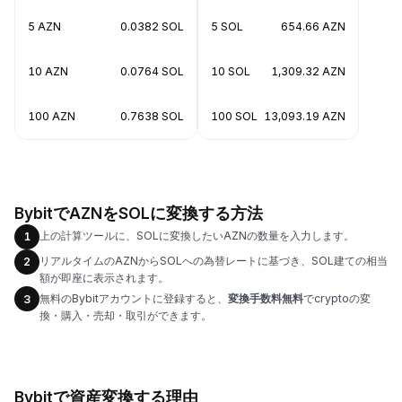
5 AZN
0.0382 SOL
5 SOL
654.66 AZN
10 AZN
0.0764 SOL
10 SOL
1,309.32 AZN
100 AZN
0.7638 SOL
100 SOL
13,093.19 AZN
BybitでAZNをSOLに変換する方法
上の計算ツールに、SOLに変換したいAZNの数量を入力します。
1
リアルタイムのAZNからSOLへの為替レートに基づき、SOL建ての相当
2
額が即座に表示されます。
無料のBybitアカウントに登録すると、
変換手数料無料
でcryptoの変
3
換・購入・売却・取引ができます。
Bybitで資産変換する理由