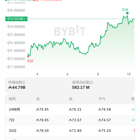
最終更新日時：2026-08-10、09:15 GMT+0
過去最高値
過去最低値
₼293.31
₼0.500801
時価総額
循環供給量
₼44.79B
582.17 M
期間
高
低
平均
変動
24時間
₼76.95
₼76.21
₼76.58
+0.7
7日
₼76.95
₼72.67
₼74.57
+6.4
30日
₼78.09
₼71.89
₼75.20
-1.5