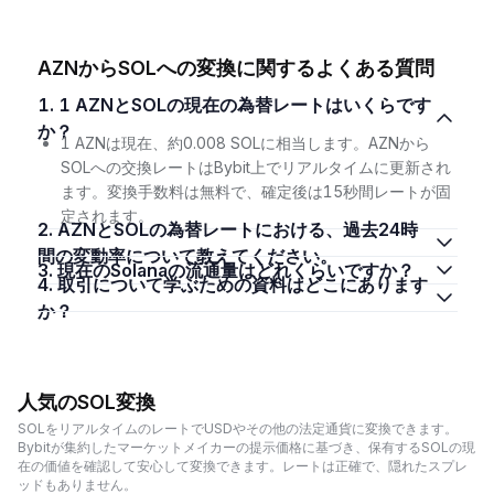
AZNからSOLへの変換に関するよくある質問
1. 1 AZNとSOLの現在の為替レートはいくらです
か？
1 AZNは現在、約0.008 SOLに相当します。AZNから
SOLへの交換レートはBybit上でリアルタイムに更新され
ます。変換手数料は無料で、確定後は15秒間レートが固
定されます。
2. AZNとSOLの為替レートにおける、過去24時
間の変動率について教えてください。
3. 現在のSolanaの流通量はどれくらいですか？
4. 取引について学ぶための資料はどこにあります
か？
人気のSOL変換
SOLをリアルタイムのレートでUSDやその他の法定通貨に変換できます。
Bybitが集約したマーケットメイカーの提示価格に基づき、保有するSOLの現
在の価値を確認して安心して変換できます。レートは正確で、隠れたスプレ
ッドもありません。