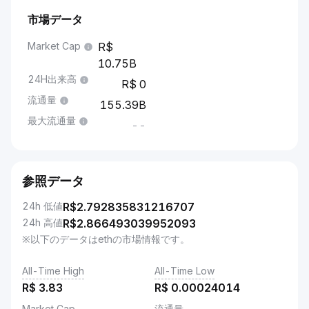
市場データ
Market Cap
10.75B
24H出来高
0
流通量
155.39B
最大流通量
--
参照データ
24h 低値
R$
2.792835831216707
24h 高値
R$
2.866493039952093
※以下のデータはethの市場情報です。
All-Time High
All-Time Low
R$
3.83
R$
0.00024014
Market Cap
流通量