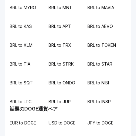
BRL to MYRO
BRL to MNT
BRL to MAVIA
BRL to KAS
BRL to APT
BRL to AEVO
BRL to XLM
BRL to TRX
BRL to TOKEN
BRL to TIA
BRL to STRK
BRL to STAR
BRL to SQT
BRL to ONDO
BRL to NIBI
BRL to LTC
BRL to JUP
BRL to INSP
話題のDOGE通貨ペア
EUR to DOGE
USD to DOGE
JPY to DOGE