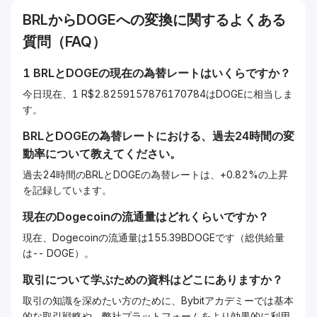
BRL
から
DOGE
への変換に関するよくある
質問（FAQ）
1
BRL
と
DOGE
の現在の為替レートはいくらですか？
今日現在、1 R$2.8259157876170784はDOGEに相当しま
す。
BRL
と
DOGE
の為替レートにおける、過去24時間の変
動率について教えてください。
過去24時間のBRLとDOGEの為替レートは、+0.82%の上昇
を記録しています。
現在の
Dogecoin
の流通量はどれくらいですか？
現在、Dogecoinの流通量は155.39BDOGEです（総供給量
は-- DOGE）。
取引について学ぶための資料はどこにありますか？
取引の知識を深めたい方のために、Bybitアカデミーでは基本
的な取引戦略や、弊社プラットフォームをより効果的に利用