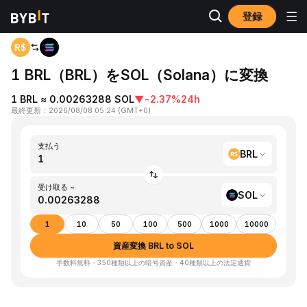
登録
ホーム
BRL to SOL
1 BRL（BRL）をSOL（Solana）に変換
1 BRL ≈ 0.00263288 SOL
▼
-2.37%
24h
最終更新
：
2026/08/08 05:24
(
GMT+0
)
支払う
BRL
受け取る ~
SOL
1
10
50
100
500
1000
10000
資産変換 BRL to SOL
手数料無料・350種類以上の暗号資産・40種類以上の法定通貨