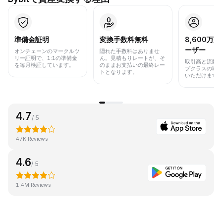
準備金証明
変換手数料無料
8,600万
ーザー
オンチェーンのマークルツ
隠れた手数料はありませ
リー証明で、1:1の準備金
ん。見積もりレートが、そ
取引高と流動
を毎月検証しています。
のままお支払いの最終レー
プクラスの取
トとなります。
いただけます
4.7
/ 5
47K Reviews
4.6
/ 5
1.4M Reviews