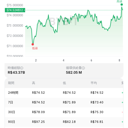
最終更新日時：2026-08-08、05:24 GMT+0
過去最高値
過去最低値
R$293.31
R$0.500801
時価総額
循環供給量
R$43.37B
582.05 M
期間
高
低
平均
変動
24時間
R$74.52
R$74.52
R$74.52
+2.
7日
R$74.52
R$71.89
R$73.40
+1.
30日
R$78.09
R$71.89
R$75.30
-4.
90日
R$97.25
R$62.18
R$76.81
+11