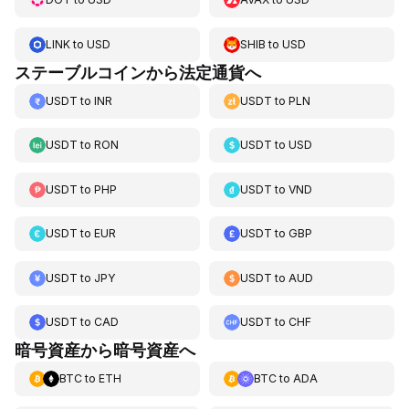
LINK
to
USD
SHIB
to
USD
ステーブルコインから法定通貨へ
USDT
to
INR
USDT
to
PLN
USDT
to
RON
USDT
to
USD
USDT
to
PHP
USDT
to
VND
USDT
to
EUR
USDT
to
GBP
USDT
to
JPY
USDT
to
AUD
USDT
to
CAD
USDT
to
CHF
暗号資産から暗号資産へ
BTC
to
ETH
BTC
to
ADA