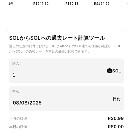
1年
R$247.60
R$62.18
R$124.29
-57
SOLからSOLへの過去レート計算ツール
過去の任意の日付におけるSOL（Solana）のSOL建ての価値を確認し、SOL
からSOLへの為替レートを本日の価値と比較できます。
購入
SOL
時点
日付
R$0.99
当時の価値
R$0.00
本日の価値