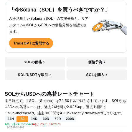
「今Solana（SOL）を買うべきですか？」
AIを活用したSolana（SOL）の市場分析と、リア
ルタイムのSOLからBRLへの価格分析を確認でき
ます。
TradeGPTに質問する
SOLの価格
価格予測
SOL/USDTを取引
SOLを購入
SOLからUSDへの為替レートチャート
本日時点で、1 SOL（Solana）は74.50ドルで取引されています。SOLから
USDへの為替レートは、過去24時間で2.63%up、過去1週間で
1.93%increased、過去30日間で4.38%slightly downwardしています。
24H
7D
14D
30D
60D
200D
高
:
R$
74.825543
低
:
R$
71.162975