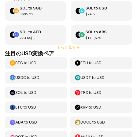
SOL
to
SGD
SOL
to
USD
S$95.22
$74.5
SOL
to
AED
SOL
to
ARS
د.إ273.65
$111,575
もっと見る
↓
注目のUSD変換ペア
BTC
to
USD
ETH
to
USD
USDC
to
USD
USDT
to
USD
SOL
to
USD
TRX
to
USD
LTC
to
USD
XRP
to
USD
ADA
to
USD
DOGE
to
USD
DOT
to
USD
AVAX
to
USD