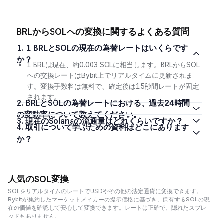
BRLからSOLへの変換に関するよくある質問
1. 1 BRLとSOLの現在の為替レートはいくらです
か？
1 BRLは現在、約0.003 SOLに相当します。BRLからSOL
への交換レートはBybit上でリアルタイムに更新されま
す。変換手数料は無料で、確定後は15秒間レートが固定
されます。
2. BRLとSOLの為替レートにおける、過去24時間
の変動率について教えてください。
3. 現在のSolanaの流通量はどれくらいですか？
4. 取引について学ぶための資料はどこにあります
か？
人気のSOL変換
SOLをリアルタイムのレートでUSDやその他の法定通貨に変換できます。
Bybitが集約したマーケットメイカーの提示価格に基づき、保有するSOLの現
在の価値を確認して安心して変換できます。レートは正確で、隠れたスプレ
ッドもありません。