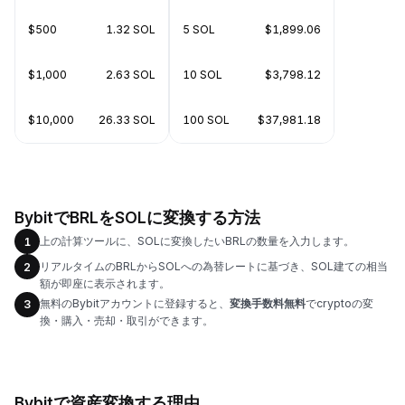
$500
1.32 SOL
5 SOL
$1,899.06
$1,000
2.63 SOL
10 SOL
$3,798.12
$10,000
26.33 SOL
100 SOL
$37,981.18
BybitでBRLをSOLに変換する方法
上の計算ツールに、SOLに変換したいBRLの数量を入力します。
1
リアルタイムのBRLからSOLへの為替レートに基づき、SOL建ての相当
2
額が即座に表示されます。
無料のBybitアカウントに登録すると、
変換手数料無料
でcryptoの変
3
換・購入・売却・取引ができます。
Bybitで資産変換する理由