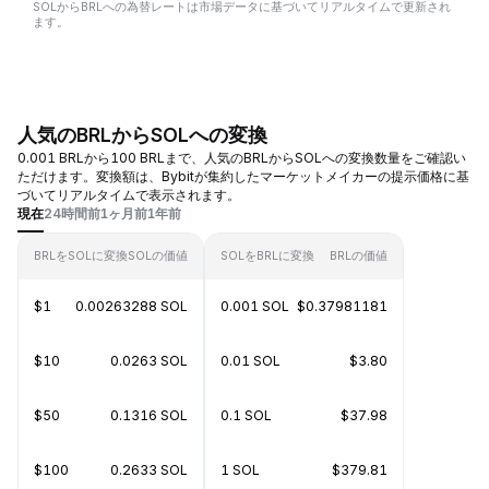
SOLからBRLへの為替レートは市場データに基づいてリアルタイムで更新され
ます。
人気のBRLからSOLへの変換
0.001 BRLから100 BRLまで、人気のBRLからSOLへの変換数量をご確認い
ただけます。変換額は、Bybitが集約したマーケットメイカーの提示価格に基
づいてリアルタイムで表示されます。
現在
24時間前
1ヶ月前
1年前
BRLをSOLに変換
SOLの価値
SOLをBRLに変換
BRLの価値
$1
0.00263288 SOL
0.001 SOL
$0.37981181
$10
0.0263 SOL
0.01 SOL
$3.80
$50
0.1316 SOL
0.1 SOL
$37.98
$100
0.2633 SOL
1 SOL
$379.81