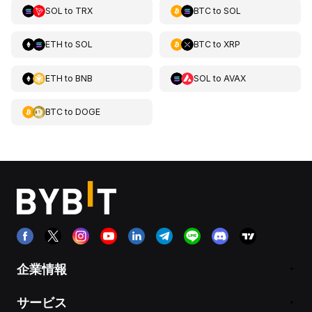
SOL
to
TRX
BTC
to
SOL
ETH
to
SOL
BTC
to
XRP
ETH
to
BNB
SOL
to
AVAX
BTC
to
DOGE
企業情報
サービス