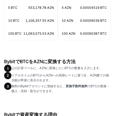
5 BTC
553,178.78 AZN
5 AZN
0.00004519 BTC
10 BTC
1,106,357.55 AZN
10 AZN
0.00009039 BTC
100 BTC
11,063,575.53 AZN
100 AZN
0.00090387 BTC
BybitでBTCをAZNに変換する方法
上の計算ツールに、AZNに変換したいBTCの数量を入力します。
1
リアルタイムのBTCからAZNへの為替レートに基づき、AZN建ての相
2
当額が即座に表示されます。
無料のBybitアカウントに登録すると、
変換手数料無料
でBTCの変換・
3
購入・売却・取引ができます。
Bybitで資産変換する理由