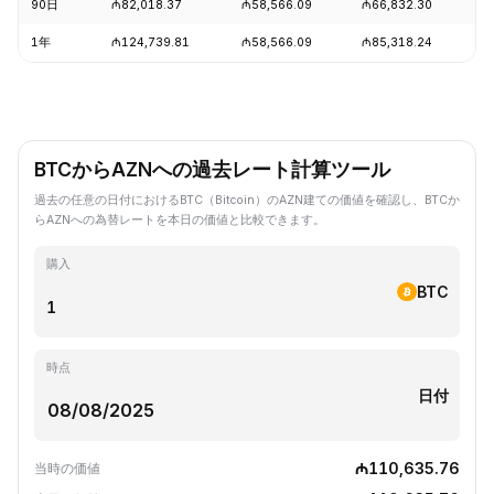
90日
₼82,018.37
₼58,566.09
₼66,832.30
+
1年
₼124,739.81
₼58,566.09
₼85,318.24
-
BTCからAZNへの過去レート計算ツール
過去の任意の日付におけるBTC（Bitcoin）のAZN建ての価値を確認し、BTCか
らAZNへの為替レートを本日の価値と比較できます。
購入
BTC
時点
日付
₼110,635.76
当時の価値