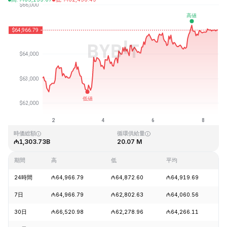
最終更新日時：2026-08-08、13:49 GMT+0
過去最高値
過去最低値
₼126,080.00
₼67.81
時価総額
循環供給量
₼1,303.73B
20.07 M
期間
高
低
平均
24時間
₼64,966.79
₼64,872.60
₼64,919.69
-
7日
₼64,966.79
₼62,802.63
₼64,060.56
+
30日
₼66,520.98
₼62,278.96
₼64,266.11
+