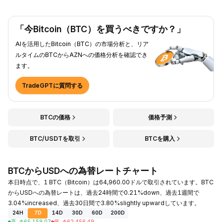
「今Bitcoin（BTC）を買うべきですか？」
AIを活用したBitcoin（BTC）の市場分析と、リア
ルタイムのBTCからAZNへの価格分析を確認でき
ます。
TradeGPTに質問する
BTCの価格
価格予測
BTC/USDTを取引
BTCを購入
BTCからUSDへの為替レートチャート
本日時点で、1 BTC（Bitcoin）は64,960.00ドルで取引されています。BTC
からUSDへの為替レートは、過去24時間で0.21%down、過去1週間で
3.04%increased、過去30日間で3.80%slightly upwardしています。
24H
7D
14D
30D
60D
200D
高
:
₼
65,159.07
低
:
₼
62,456.49