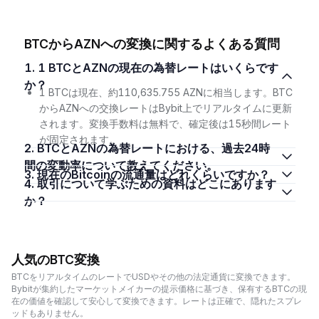
BTCからAZNへの変換に関するよくある質問
1. 1 BTCとAZNの現在の為替レートはいくらです
か？
1 BTCは現在、約110,635.755 AZNに相当します。BTC
からAZNへの交換レートはBybit上でリアルタイムに更新
されます。変換手数料は無料で、確定後は15秒間レート
が固定されます。
2. BTCとAZNの為替レートにおける、過去24時
間の変動率について教えてください。
3. 現在のBitcoinの流通量はどれくらいですか？
4. 取引について学ぶための資料はどこにあります
か？
人気のBTC変換
BTCをリアルタイムのレートでUSDやその他の法定通貨に変換できます。
Bybitが集約したマーケットメイカーの提示価格に基づき、保有するBTCの現
在の価値を確認して安心して変換できます。レートは正確で、隠れたスプレ
ッドもありません。