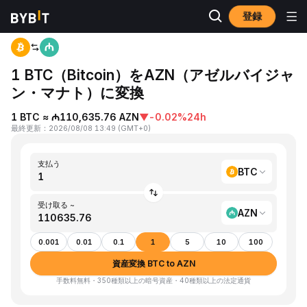
登録
ホーム
BTC to AZN
1 BTC（Bitcoin）をAZN（アゼルバイジャ
ン・マナト）に変換
1 BTC ≈ ₼110,635.76 AZN
▼
-0.02%
24h
最終更新
：
2026/08/08 13:49
(
GMT+0
)
支払う
BTC
受け取る ~
AZN
0.001
0.01
0.1
1
5
10
100
資産変換 BTC to AZN
手数料無料・350種類以上の暗号資産・40種類以上の法定通貨