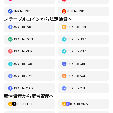
LINK
to
USD
SHIB
to
USD
ステーブルコインから法定通貨へ
USDT
to
INR
USDT
to
PLN
USDT
to
RON
USDT
to
USD
USDT
to
PHP
USDT
to
VND
USDT
to
EUR
USDT
to
GBP
USDT
to
JPY
USDT
to
AUD
USDT
to
CAD
USDT
to
CHF
暗号資産から暗号資産へ
BTC
to
ETH
BTC
to
ADA