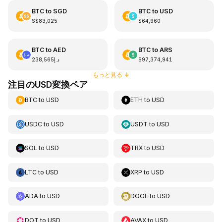
BTC
to
SGD
BTC
to
USD
S$83,025
$64,960
BTC
to
AED
BTC
to
ARS
د.إ238,565
$97,374,941
もっと見る
↓
注目のUSD変換ペア
BTC
to
USD
ETH
to
USD
USDC
to
USD
USDT
to
USD
SOL
to
USD
TRX
to
USD
LTC
to
USD
XRP
to
USD
ADA
to
USD
DOGE
to
USD
DOT
to
USD
AVAX
to
USD