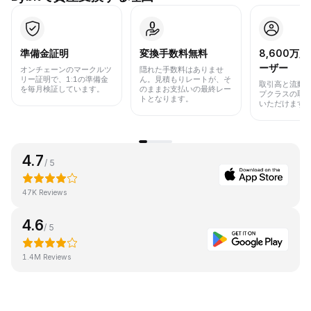
準備金証明
変換手数料無料
8,600万
ーザー
オンチェーンのマークルツ
隠れた手数料はありませ
リー証明で、1:1の準備金
ん。見積もりレートが、そ
取引高と流動
を毎月検証しています。
のままお支払いの最終レー
プクラスの取
トとなります。
いただけます
4.7
/ 5
47K Reviews
4.6
/ 5
1.4M Reviews