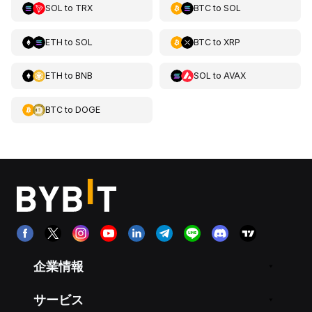
SOL
to
TRX
BTC
to
SOL
ETH
to
SOL
BTC
to
XRP
ETH
to
BNB
SOL
to
AVAX
BTC
to
DOGE
企業情報
サービス