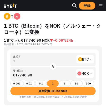
登録
ホーム
BTC to NOK
1 BTC（Bitcoin）をNOK（ノルウェー・ク
ローネ）に変換
1 BTC ≈ kr617,740.90 NOK
▼
-0.09%
24h
最終更新
：
2026/08/09 10:16
(
GMT+0
)
支払う
BTC
受け取る ~
NOK
0.001
0.01
0.1
1
5
10
100
資産変換 BTC to NOK
手数料無料・350種類以上の暗号資産・40種類以上の法定通貨