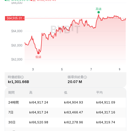
最終更新日時：2026-08-09、10:16 GMT+0
過去最高値
過去最低値
kr126,080.00
kr67.81
時価総額
循環供給量
kr1,301.66B
20.07 M
期間
高
低
平均
24時間
kr64,917.24
kr64,904.93
kr64,911.09
-
7日
kr64,917.24
kr63,466.47
kr64,317.16
+
30日
kr66,520.98
kr62,278.96
kr64,319.74
+