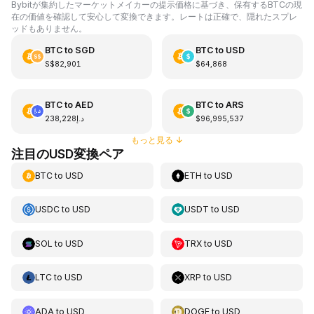
Bybitが集約したマーケットメイカーの提示価格に基づき、保有するBTCの現
在の価値を確認して安心して変換できます。レートは正確で、隠れたスプレ
ッドもありません。
BTC
to
SGD
BTC
to
USD
S$82,901
$64,868
BTC
to
AED
BTC
to
ARS
د.إ238,228
$96,995,537
もっと見る
↓
注目のUSD変換ペア
BTC
to
USD
ETH
to
USD
USDC
to
USD
USDT
to
USD
SOL
to
USD
TRX
to
USD
LTC
to
USD
XRP
to
USD
ADA
to
USD
DOGE
to
USD