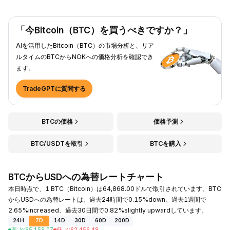
「今Bitcoin（BTC）を買うべきですか？」
AIを活用したBitcoin（BTC）の市場分析と、リア
ルタイムのBTCからNOKへの価格分析を確認でき
ます。
TradeGPTに質問する
BTCの価格
価格予測
BTC/USDTを取引
BTCを購入
BTCからUSDへの為替レートチャート
本日時点で、1 BTC（Bitcoin）は64,868.00ドルで取引されています。BTC
からUSDへの為替レートは、過去24時間で0.15%down、過去1週間で
2.65%increased、過去30日間で0.82%slightly upwardしています。
24H
7D
14D
30D
60D
200D
高
:
kr
65,159.07
低
:
kr
62,456.49