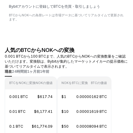
Bybitアカウントに登録してBTCを売買・取引しましょう
BTCからNOKへの為替レートは市場データに基づいてリアルタイムで更新され
ます。
人気のBTCからNOKへの変換
0.001 BTCから100 BTCまで、人気のBTCからNOKへの変換数量をご確認
いただけます。変換額は、Bybitが集約したマーケットメイカーの提示価格に
基づいてリアルタイムで表示されます。
現在
24時間前
1ヶ月前
1年前
BTCをNOKに変換
NOKの価値
NOKをBTCに変換
BTCの価値
0.001 BTC
$617.74
$1
0.00000162 BTC
0.01 BTC
$6,177.41
$10
0.00001619 BTC
0.1 BTC
$61,774.09
$50
0.00008094 BTC