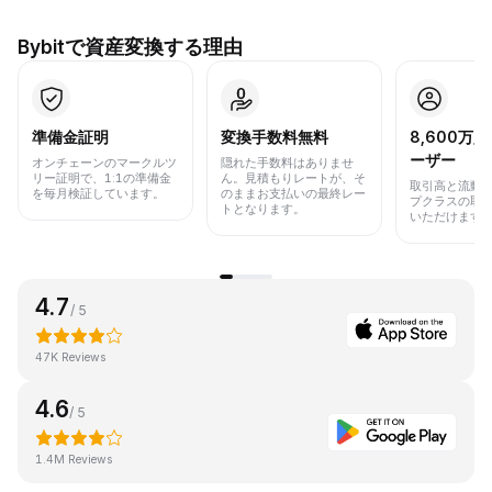
Bybitで資産変換する理由
準備金証明
変換手数料無料
8,600万
ーザー
オンチェーンのマークルツ
隠れた手数料はありませ
リー証明で、1:1の準備金
ん。見積もりレートが、そ
取引高と流動
を毎月検証しています。
のままお支払いの最終レー
プクラスの取
トとなります。
いただけます
4.7
/ 5
47K Reviews
4.6
/ 5
1.4M Reviews