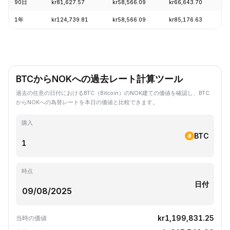
90日
kr81,627.57
kr58,566.09
kr66,643.70
+
1年
kr124,739.81
kr58,566.09
kr85,176.63
-
BTCからNOKへの過去レート計算ツール
過去の任意の日付におけるBTC（Bitcoin）のNOK建ての価値を確認し、BTC
からNOKへの為替レートを本日の価値と比較できます。
購入
BTC
時点
日付
kr1,199,831.25
当時の価値