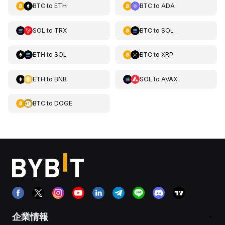
BTC
to
ETH
BTC
to
ADA
SOL
to
TRX
BTC
to
SOL
ETH
to
SOL
BTC
to
XRP
ETH
to
BNB
SOL
to
AVAX
BTC
to
DOGE
企業情報