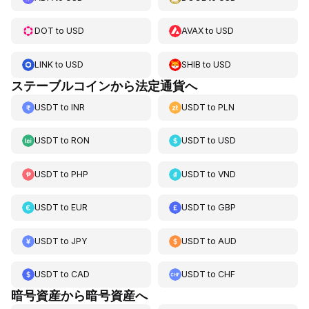
DOT
to
USD
AVAX
to
USD
LINK
to
USD
SHIB
to
USD
ステーブルコインから法定通貨へ
USDT
to
INR
USDT
to
PLN
USDT
to
RON
USDT
to
USD
USDT
to
PHP
USDT
to
VND
USDT
to
EUR
USDT
to
GBP
USDT
to
JPY
USDT
to
AUD
USDT
to
CAD
USDT
to
CHF
暗号資産から暗号資産へ