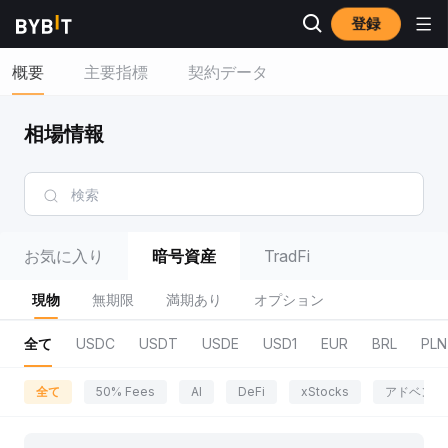
登録
概要
主要指標
契約データ
相場情報
お気に入り
暗号資産
TradFi
現物
無期限
満期あり
オプション
全て
USDC
USDT
USDE
USD1
EUR
BRL
PLN
全て
50% Fees
AI
DeFi
xStocks
アドベンチ