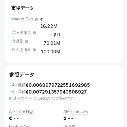
市場データ
Market Cap
18.22M
24H出来高
0
流通量
70.91M
最大流通量
100.00M
参照データ
24h 低値
₡
0.0068979722551692985
24h 高値
₡
0.007291357940808927
※以下のデータはethの市場情報です。
All-Time High
All-Time Low
₡
--
₡
--
Market Cap
流通量