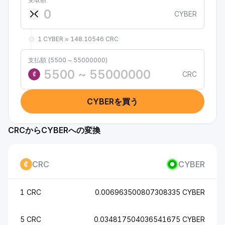
CYBER
1 CYBER ≈ 148.10546 CRC
支払額 (5500 ~ 55000000)
CRC
₡
CYBERを買う
CRCからCYBERへの変換
CRC
CYBER
1 CRC
0.006963500807308335 CYBER
5 CRC
0.034817504036541675 CYBER