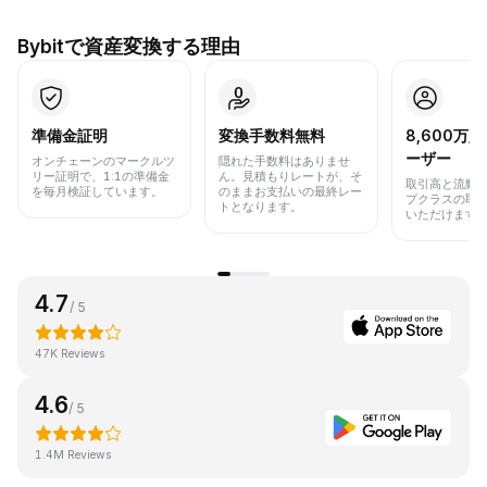
Bybitで資産変換する理由
準備金証明
変換手数料無料
8,600万
ーザー
オンチェーンのマークルツ
隠れた手数料はありませ
リー証明で、1:1の準備金
ん。見積もりレートが、そ
取引高と流動
を毎月検証しています。
のままお支払いの最終レー
プクラスの取
トとなります。
いただけます
4.7
/ 5
47K Reviews
4.6
/ 5
1.4M Reviews