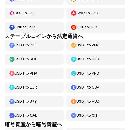
DOT
to
USD
AVAX
to
USD
LINK
to
USD
SHIB
to
USD
ステーブルコインから法定通貨へ
USDT
to
INR
USDT
to
PLN
USDT
to
RON
USDT
to
USD
USDT
to
PHP
USDT
to
VND
USDT
to
EUR
USDT
to
GBP
USDT
to
JPY
USDT
to
AUD
USDT
to
CAD
USDT
to
CHF
暗号資産から暗号資産へ