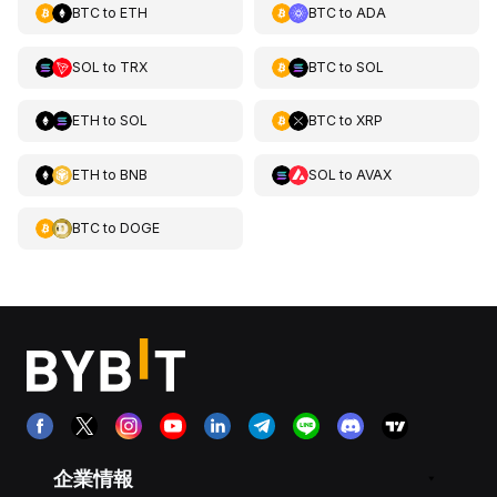
BTC
to
ETH
BTC
to
ADA
SOL
to
TRX
BTC
to
SOL
ETH
to
SOL
BTC
to
XRP
ETH
to
BNB
SOL
to
AVAX
BTC
to
DOGE
企業情報