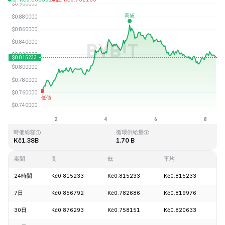
最終更新日時：2026-08-08、09:54 GMT+0
過去最高値
過去最低値
Kč54.98
Kč0.746764
時価総額
循環供給量
Kč1.38B
1.70 B
期間
高
低
平均
24時間
Kč0.815233
Kč0.815233
Kč0.815233
+
7日
Kč0.856792
Kč0.782686
Kč0.819976
+
30日
Kč0.876293
Kč0.758151
Kč0.820633
-