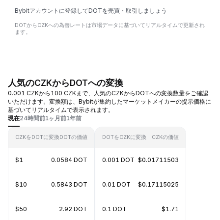
Bybitアカウントに登録してDOTを売買・取引しましょう
DOTからCZKへの為替レートは市場データに基づいてリアルタイムで更新され
ます。
人気のCZKからDOTへの変換
0.001 CZKから100 CZKまで、人気のCZKからDOTへの変換数量をご確認
いただけます。変換額は、Bybitが集約したマーケットメイカーの提示価格に
基づいてリアルタイムで表示されます。
現在
24時間前
1ヶ月前
1年前
CZKをDOTに変換
DOTの価値
DOTをCZKに変換
CZKの価値
$1
0.0584 DOT
0.001 DOT
$0.01711503
$10
0.5843 DOT
0.01 DOT
$0.17115025
$50
2.92 DOT
0.1 DOT
$1.71