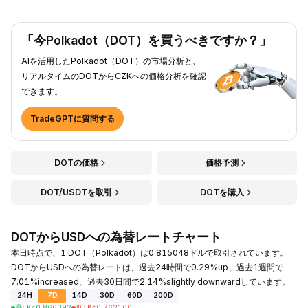
「今Polkadot（DOT）を買うべきですか？」
AIを活用したPolkadot（DOT）の市場分析と、
リアルタイムのDOTからCZKへの価格分析を確認
できます。
TradeGPTに質問する
DOTの価格
価格予測
DOT/USDTを取引
DOTを購入
DOTからUSDへの為替レートチャート
本日時点で、1 DOT（Polkadot）は0.815048ドルで取引されています。
DOTからUSDへの為替レートは、過去24時間で0.29%up、過去1週間で
7.01%increased、過去30日間で2.14%slightly downwardしています。
24H
7D
14D
30D
60D
200D
高
:
Kč
0.866392
低
:
Kč
0.762100