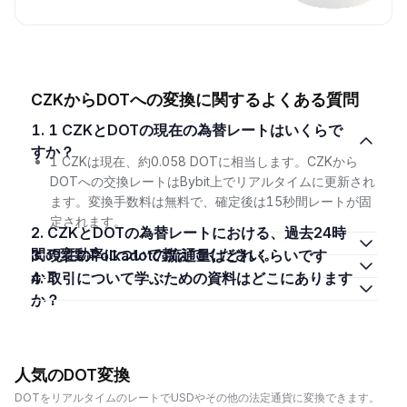
CZKからDOTへの変換に関するよくある質問
1. 1 CZKとDOTの現在の為替レートはいくらで
すか？
1 CZKは現在、約0.058 DOTに相当します。CZKから
DOTへの交換レートはBybit上でリアルタイムに更新され
ます。変換手数料は無料で、確定後は15秒間レートが固
定されます。
2. CZKとDOTの為替レートにおける、過去24時
間の変動率について教えてください。
3. 現在のPolkadotの流通量はどれくらいです
か？
4. 取引について学ぶための資料はどこにあります
か？
人気のDOT変換
DOTをリアルタイムのレートでUSDやその他の法定通貨に変換できます。