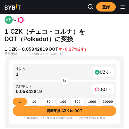
登録
ホーム
CZK to DOT
1 CZK（チェコ・コルナ）を
DOT（Polkadot）に変換
1 CZK ≈ 0.05842819 DOT
▼
-0.27%
24h
最終更新
：
2026/08/08 09:54
(
GMT+0
)
支払う
CZK
受け取る ~
DOT
1
10
50
100
500
1000
10000
資産変換 CZK to DOT
手数料無料・350種類以上の暗号資産・40種類以上の法定通貨