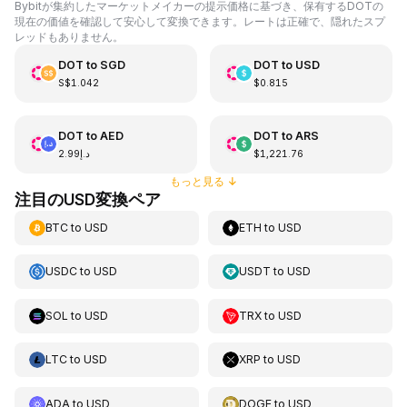
Bybitが集約したマーケットメイカーの提示価格に基づき、保有するDOTの
現在の価値を確認して安心して変換できます。レートは正確で、隠れたスプ
レッドもありません。
DOT
to
SGD
DOT
to
USD
S$1.042
$0.815
DOT
to
AED
DOT
to
ARS
د.إ2.99
$1,221.76
もっと見る
↓
注目のUSD変換ペア
BTC
to
USD
ETH
to
USD
USDC
to
USD
USDT
to
USD
SOL
to
USD
TRX
to
USD
LTC
to
USD
XRP
to
USD
ADA
to
USD
DOGE
to
USD