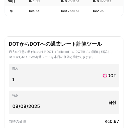
90日
Kč1.38
Kč0.758151
Kč0.977311
-
1年
Kč4.54
Kč0.758151
Kč2.05
-
DOTからDOTへの過去レート計算ツール
過去の任意の日付におけるDOT（Polkadot）のDOT建ての価値を確認し、
DOTからDOTへの為替レートを本日の価値と比較できます。
購入
DOT
時点
日付
Kč0.97
当時の価値